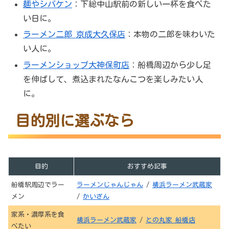
麺やシバケン
：下総中山駅前の新しい一杯を食べた
い日に。
ラーメン二郎 京成大久保店
：本物の二郎を味わいた
い人に。
ラーメンショップ大神保町店
：船橋周辺から少し足
を伸ばして、煮込まれたなんこつを楽しみたい人
に。
目的別に選ぶなら
目的
おすすめ記事
船橋駅周辺でラー
ラーメンじゃんじゃん
/
横浜ラーメン武蔵家
メン
/
かいざん
家系・濃厚系を食
横浜ラーメン武蔵家
/
との丸家 船橋店
べたい