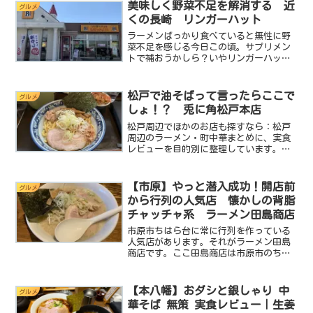
美味しく野菜不足を解消する 近
グルメ
くの長崎 リンガーハット
ラーメンばっかり食べていると無性に野
菜不足を感じる今日この頃。サプリメン
トで補おうかしら？いやリンガーハット
に行こう！でおなじみのminiです。
（笑）皆さんは長崎ちゃんぽんリンガー
ハットをご存じでしょうか？長崎ちゃん
松戸で油そばって言ったらここで
グルメ
ぽんリンガーハットは株式...
しょ！？ 兎に角松戸本店
松戸周辺でほかのお店も探すなら：松戸
周辺のラーメン・町中華まとめに、実食
レビューを目的別に整理しています。油
そば。油そば。油そば…。なんとも身体
に悪そうな響き。でもこの身体に悪そう
ってのがめちゃくちゃ旨かったりするん
【市原】やっと潜入成功！開店前
グルメ
ですよね。（笑）例えばカ...
から行列の人気店 懐かしの背脂
チャッチャ系 ラーメン田島商店
市原市ちはら台に常に行列を作っている
人気店があります。それがラーメン田島
商店です。ここ田島商店は市原市のちは
ら台と言ういわゆるベットタウンにあり
ながら平日の昼間でも常に行列を作って
いるんです。miniも何度か潜入にチャレ
【本八幡】おダシと銀しゃり 中
グルメ
ンジしたんですがいず...
華そば 無策 実食レビュー｜生姜