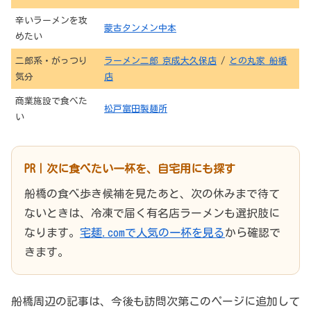
辛いラーメンを攻
蒙古タンメン中本
めたい
二郎系・がっつり
ラーメン二郎 京成大久保店
/
との丸家 船橋
気分
店
商業施設で食べた
松戸富田製麺所
い
PR｜次に食べたい一杯を、自宅用にも探す
船橋の食べ歩き候補を見たあと、次の休みまで待て
ないときは、冷凍で届く有名店ラーメンも選択肢に
なります。
宅麺.comで人気の一杯を見る
から確認で
きます。
船橋周辺の記事は、今後も訪問次第このページに追加して