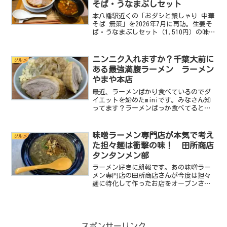
そば・うなまぶしセット
本八幡駅近くの「おダシと銀しゃり 中華
そば 無策」を2026年7月に再訪。生姜そ
ば・うなまぶしセット（1,510円）の味、
待ち時間（店内2組・約10分）、初回記事
との違いを実食レビューで紹介します。
ニンニク入れますか？千葉大前に
グルメ
ある最強満腹ラーメン ラーメン
やまや本店
最近、ラーメンばかり食べているのでダ
イエットを始めたminiです。みなさん知
ってます？ラーメンばっか食べてると太
るんですよ。このブログを始めてほぼ毎
日ランチはラーメンって生活を続けてい
たらあれよあれよという間に健康診断で
味噌ラーメン専門店が本気で考え
グルメ
「ヤバいですよ。」っ...
た担々麺は衝撃の味！ 田所商店
タンタンメン部
ラーメン好きに朗報です。あの味噌ラー
メン専門店の田所商店さんが今度は担々
麺に特化して作ったお店をオープンさせ
たんです。その名も 田所商店タンタン
メン部 です。この田所商店タンタンメ
ン部は昨年の10月にオープンしたばかり
なんですが看板はネオン...
スポンサーリンク