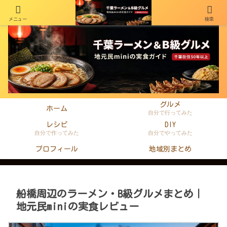
メニュー
検索
千葉在住50年以上のminiがラーメン・町中華・B級グルメを本音レビュー
グルメ
ホーム
自分で行ってみた
レシピ
DIY
自分で作ってみた
自分でやってみた
プロフィール
地域別まとめ
船橋周辺のラーメン・B級グルメまとめ｜
地元民miniの実食レビュー