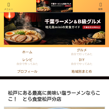
メニュー
検索
千葉在住50年以上のminiがラーメン・町中華・B級グルメを本音レビュー
グルメ
ホーム
自分で行ってみた
レシピ
DIY
自分で作ってみた
自分でやってみた
プロフィール
地域別まとめ
松戸にある最高に美味い塩ラーメンならこ
こ！ とら食堂松戸分店