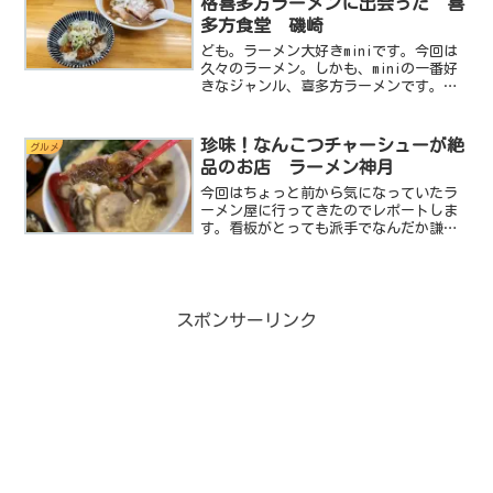
格喜多方ラーメンに出会った 喜
多方食堂 磯崎
ども。ラーメン大好きminiです。今回は
久々のラーメン。しかも、miniの一番好
きなジャンル、喜多方ラーメンです。昔
ながらのホッとする味と、縮れた太麺の
コラボレーション。この最強コンビがた
まらないんですよね。今回はお仕事の関
珍味！なんこつチャーシューが絶
グルメ
係で千葉県を飛び...
品のお店 ラーメン神月
今回はちょっと前から気になっていたラ
ーメン屋に行ってきたのでレポートしま
す。看板がとっても派手でなんだか謙遜
した宣伝文句がデカデカと書かれていま
す。ちょっとアンバランスなその看板が
前から気になっていたんです。ねっ。ド
派手なんだけど謙遜してる...
スポンサーリンク