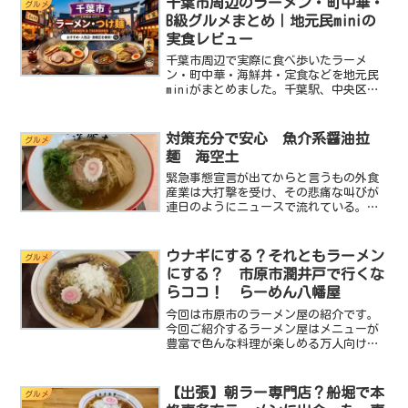
千葉市周辺のラーメン・町中華・
グルメ
ンと一軒だけ建ってい...
B級グルメまとめ｜地元民miniの
実食レビュー
千葉市周辺で実際に食べ歩いたラーメ
ン・町中華・海鮮丼・定食などを地元民
miniがまとめました。千葉駅、中央区、
稲毛区、美浜区、若葉区、幕張方面の記
事を目的別に探せます。
対策充分で安心 魚介系醤油拉
グルメ
麺 海空土
緊急事態宣言が出てからと言うもの外食
産業は大打撃を受け、その悲痛な叫びが
連日のようにニュースで流れている。わ
かっちゃいるけど、何も出来ない自分が
歯痒い。ラーメンが大好きでこんなブロ
グをやっていて、美味しいラーメン屋を
ウナギにする？それともラーメン
グルメ
探すことに生き甲斐を見出...
にする？ 市原市潤井戸で行くな
らココ！ らーめん八幡屋
今回は市原市のラーメン屋の紹介です。
今回ご紹介するラーメン屋はメニューが
豊富で色んな料理が楽しめる万人向けの
ラーメン屋さんです。店名はらーめん八
幡屋です。実はこの八幡屋、本家は知る
人ぞ知るウナギの名店らしく幻のウナギ
【出張】朝ラー専門店？船堀で本
グルメ
を提供する地元の人気店な...