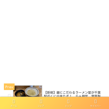
【新規】麺にこだわるラーメン屋が千葉
駅近くに出来たぞ！ らぁ麺屋 富喜製
麺所
ホーム
シェア
トップ
サイドバー