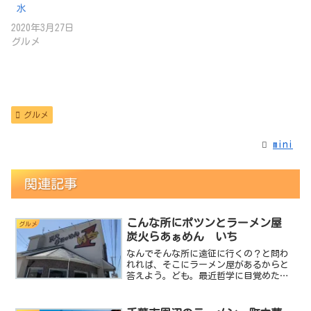
水
2020年3月27日
グルメ
グルメ
mini
関連記事
こんな所にポツンとラーメン屋
グルメ
炭火らあぁめん いち
なんでそんな所に遠征に行くの？と問わ
れれば、そこにラーメン屋があるからと
答えよう。ども。最近哲学に目覚めたラ
ーメンクエスターのminiです。（笑）今
回は某テレビ番組みたいなタイトルです
が、まさにこんな所に？って場所にポツ