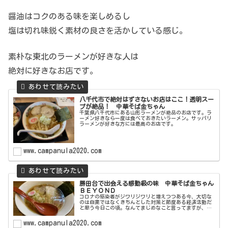
醤油はコクのある味を楽しめるし
塩は切れ味鋭く素材の良さを活かしている感じ。
素朴な東北のラーメンが好きな人は
絶対に好きなお店です。
八千代市で絶対はずさないお店はここ！透明スー
プが絶品！ 中華そば金ちゃん
千葉県八千代市にある山形ラーメンが絶品のお店です。ラ
ーメン好きなら一度は食べておきたいラーメン。サッパリ
ラーメンが好きな方には最高のお店です。
www.campanula2020.com
勝田台で出会える感動級の味 中華そば金ちゃん
ＢＥＹＯＮＤ
コロナの感染者がジワリジワリと増えつつある今、大切な
のは自粛ではなくきちんとした対策と節度ある経済活動だ
と思う今日この頃。なんてまじめなこと言ってますが、初
めて入るお店だとそこがちゃんと対策を取ってくれている
のかがわからなくて不安ですよね。...
www.campanula2020.com