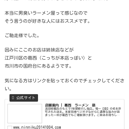
本当に男臭いラーメン屋って感じなので
そう言うのが好きな人にはおススメです。
ご馳走様でした。
因みにここのお店は姉妹店などが
江戸川区の葛西（こっちが本店っぽい）と
市川市の国府台にあるようです。
気になる方はリンクを貼っておくのでチェックしてくださ
い。
店舗案内 | 葛西 ラーメン 葫
浅田哲観氏のもとで7年間修行し独立。唯一【葫】の名を許
可された店主。本家同様ベジポタながらに濃厚な旨みが詰
まった一杯が葛西でもご堪能頂けます。ご来店お待ちして
おります。
www.ninniku20141004.com