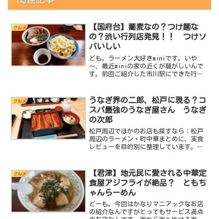
【国府台】蕎麦なの？つけ麺な
グルメ
の？渋い行列店発見！！ つけソ
バいしい
ども。ラーメン大好きminiです。いや
～、最近miniの家の近くが騒がしいんで
す。前回ご紹介した市川駅にできた行列
のできるお店だし麺屋うみのいろどりに
続き、我が家の近くの駅、京成国府台駅
に行列のできるお店ができたんです。出
うなぎ界の二郎、松戸に現る？コ
グルメ
来たって言っても結...
スパ最強のうなぎ屋さん うなぎ
の次郎
松戸周辺でほかのお店も探すなら：松戸
周辺のラーメン・町中華まとめに、実食
レビューを目的別に整理しています。ど
も。ラーメン大好きminiです。今回はラ
ーメン激戦区の松戸駅周辺にて、コスパ
最強のウナギ屋さんに行ってきたのでご
【君津】地元民に愛される中華定
グルメ
紹介します。ラーメン...
食屋アジフライが絶品？ ともち
ゃんらーめん
どーも。今回はかなりマニアックなお店
の紹介なんですがとってもサービス満点