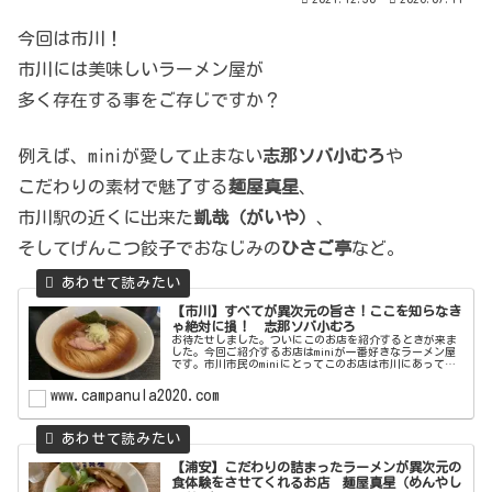
今回は市川！
市川には美味しいラーメン屋が
多く存在する事をご存じですか？
例えば、miniが愛して止まない
志那ソバ小むろ
や
こだわりの素材で魅了する
麺屋真星
、
市川駅の近くに出来た
凱哉（がいや）
、
そしてげんこつ餃子でおなじみの
ひさご亭
など。
【市川】すべてが異次元の旨さ！ここを知らなき
ゃ絶対に損！ 志那ソバ小むろ
お待たせしました。ついにこのお店を紹介するときが来ま
した。今回ご紹介するお店はminiが一番好きなラーメン屋
です。市川市民のminiにとってこのお店は市川にあって本
当に良かったと思える、また誇りに思えるぐらい素敵なお
店です。それが 志那ソバ...
www.campanula2020.com
【浦安】こだわりの詰まったラーメンが異次元の
食体験をさせてくれるお店 麺屋真星（めんやし