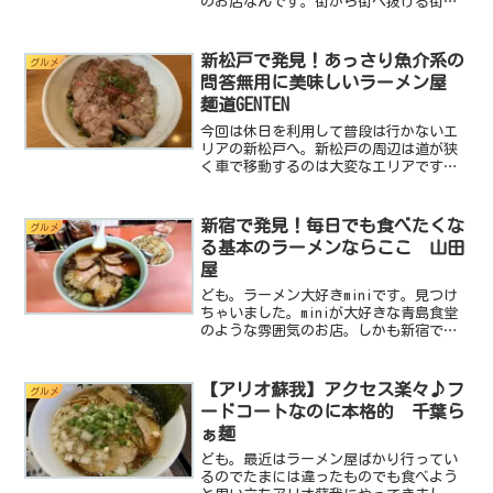
のお店なんです。街から街へ抜ける街道
沿いにあるお店で普通なら素通りする場
所にあります。たまたまお昼時に通りか
かり勢いで入ったお店なんですがこれま
新松戸で発見！あっさり魚介系の
グルメ
た大当たり！美味しいし、...
問答無用に美味しいラーメン屋
麺道GENTEN
今回は休日を利用して普段は行かないエ
リアの新松戸へ。新松戸の周辺は道が狭
く車で移動するのは大変なエリアですが
ガチャガチャした街って感じで探索する
と面白い発見がありますよ。そんな面白
い街、新松戸をブラブラしていて見つけ
新宿で発見！毎日でも食べたくな
グルメ
たのがこちら麺道GENT...
る基本のラーメンならここ 山田
屋
ども。ラーメン大好きminiです。見つけ
ちゃいました。miniが大好きな青島食堂
のような雰囲気のお店。しかも新宿で。
秋葉原ならまだわかるけど、あの大都会
新宿にこんなお店があるだなんて。mini
はとっても幸せです。その名も山田屋。
【アリオ蘇我】アクセス楽々♪フ
グルメ
名前もとって...
ードコートなのに本格的 千葉ら
ぁ麺
ども。最近はラーメン屋ばかり行ってい
るのでたまには違ったものでも食べよう