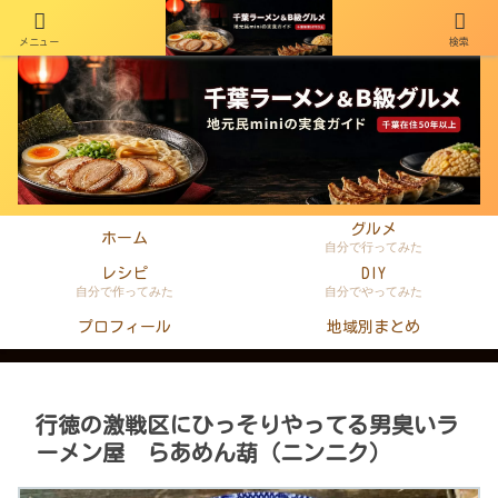
メニュー
検索
千葉在住50年以上のminiがラーメン・町中華・B級グルメを本音レビュー
グルメ
ホーム
自分で行ってみた
レシピ
DIY
自分で作ってみた
自分でやってみた
プロフィール
地域別まとめ
行徳の激戦区にひっそりやってる男臭いラ
ーメン屋 らあめん葫（ニンニク）