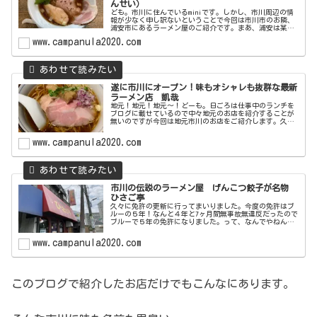
んせい）
ども。市川に住んでいるminiです。しかし、市川周辺の情
報が少なく申し訳ないということで今回は市川市のお隣、
浦安市にあるラーメン屋のご紹介です。まあ、浦安は某夢
の国ができるまでは市川市の一部でしたからね。miniの中
www.campanula2020.com
では浦安は今でも市川です...
遂に市川にオープン！味もオシャレも抜群な最新
ラーメン店 凱哉
地元！地元！地元～！どーも。日ごろは仕事中のランチを
ブログに載せているので中々地元のお店を紹介することが
無いのですが今回は地元市川のお店をご紹介します。久し
ぶりに市川駅に買いものに行ったら見つけちゃったんです
よ。新店を！しかもオシャレ！しか...
www.campanula2020.com
市川の伝説のラーメン屋 げんこつ餃子が名物
ひさご亭
久々に免許の更新に行ってまいりました。今度の免許はブ
ルーの５年！なんと４年と7ヶ月間無事故無違反だったので
ブルーで５年の免許になりました。って、なんでやねん！
あと5ヶ月ズレてればゴールド免許だったのに…人生初のゴ
ールド免許は5年間お預けにな...
www.campanula2020.com
このブログで紹介したお店だけでもこんなにあります。