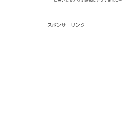
と思い立ちアリオ蘇我にやってきまし
た。アリオ蘇我にはフードコートがあり
様々なジャンルの飲食店が入っていてそ
の時の気分次第で好きなものがいただけ
ます。カレーや焼肉、うどん...
スポンサーリンク