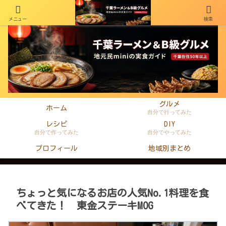
メニュー
検索
千葉在住50年以上のminiがラーメン・町中華・B級グルメを本音レビュー
グルメ
ホーム
自分で行ってみた
レシピ
DIY
自分で作ってみた
自分でやってみた
プロフィール
地域別まとめ
ちょっと気になるお店の人気No.1料理を食
べてきた！ 東金ステーキMOG