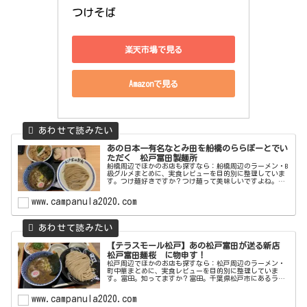
つけそば
楽天市場で見る
Amazonで見る
あの日本一有名なとみ田を船橋のららぽーとでい
ただく 松戸冨田製麺所
船橋周辺でほかのお店も探すなら：船橋周辺のラーメン・B
級グルメまとめに、実食レビューを目的別に整理していま
す。つけ麺好きですか？つけ麺って美味しいですよね。つ
け麺の最高峰と言えば松戸の中華蕎麦とみ田ですよね？な
んでも最盛期には７時間待ちもあ...
www.campanula2020.com
【テラスモール松戸】あの松戸富田が送る新店
松戸富田麺桜 に物申す！
松戸周辺でほかのお店も探すなら：松戸周辺のラーメン・
町中華まとめに、実食レビューを目的別に整理していま
す。富田。知ってますか？富田。千葉県松戸市にあるラー
メン屋ですが、つけ麺が特に有名で最長７時間待ちなんて
事もあったとか。今は整理券方式にな...
www.campanula2020.com