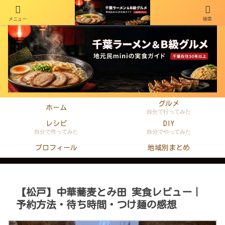
メニュー
検索
千葉在住50年以上のminiがラーメン・町中華・B級グルメを本音レビュー
グルメ
ホーム
自分で行ってみた
レシピ
DIY
自分で作ってみた
自分でやってみた
プロフィール
地域別まとめ
【松戸】中華蕎麦とみ田 実食レビュー｜
予約方法・待ち時間・つけ麺の感想