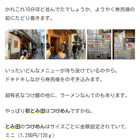
かれこれ10分ほど並んでたでしょうか、ようやく券売機の
前にたどり着きます。
いったいどんなメニューが待ち受けているのやら。
ドキドキしながら券売機をのぞき込みます。
超有名なつけ麺の他に、ラーメンなんてのもあります。
やっぱり
初
とみ田
は
つけめん
ですかね。
とみ田
の
つけめん
はサイズごとに金額設定されていて、
ミニ（1,250円/120ｇ）