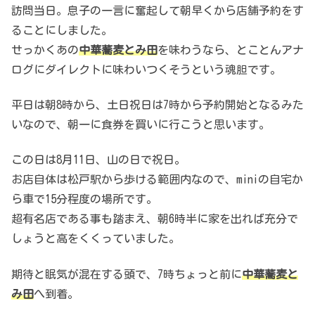
訪問当日。息子の一言に奮起して朝早くから店舗予約をす
ることにしました。
せっかくあの
中華蕎麦
とみ田
を味わうなら、とことんアナ
ログにダイレクトに味わいつくそうという魂胆です。
平日は朝8時から、土日祝日は7時から予約開始となるみた
いなので、朝一に食券を買いに行こうと思います。
この日は8月11日、山の日で祝日。
お店自体は松戸駅から歩ける範囲内なので、miniの自宅か
ら車で15分程度の場所です。
超有名店である事も踏まえ、朝6時半に家を出れば充分で
しょうと高をくくっていました。
期待と眠気が混在する頭で、7時ちょっと前に
中華蕎麦と
み田
へ到着。