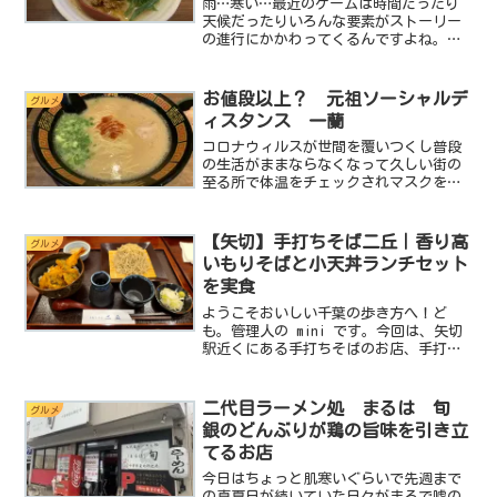
雨…寒い…最近のゲームは時間だったり
天候だったりいろんな要素がストーリー
の進行にかかわってくるんですよね。例
えば雨だと出てくる敵が変わったりと
か。そんなこんなで寒い雨の日はいつも
とは違った対戦相手をと思い、味噌ラー
お値段以上？ 元祖ソーシャルデ
グルメ
メンをチョイスしました。ど...
ィスタンス 一蘭
コロナウィルスが世間を覆いつくし普段
の生活がままならなくなって久しい街の
至る所で体温をチェックされマスクを着
けていなければ犯罪者のように扱われ３
密を避けるために飲み会や会食なども制
限されている様々な制約が日常の生活を
【矢切】手打ちそば二丘｜香り高
グルメ
窮屈にしているしかし！こ...
いもりそばと小天丼ランチセット
を実食
ようこそおいしい千葉の歩き方へ！ど
も。管理人の mini です。今回は、矢切
駅近くにある手打ちそばのお店、手打ち
そば二丘に行ってきました。目立つ場所
にドーンとあるお店ではありませんが、
こういうお店にこそ、経験を積んだ職人
二代目ラーメン処 まるは 旬
グルメ
の一枚が潜んでいるん...
銀のどんぶりが鶏の旨味を引き立
てるお店
今日はちょっと肌寒いぐらいで先週まで
の真夏日が続いていた日々がまるで嘘の