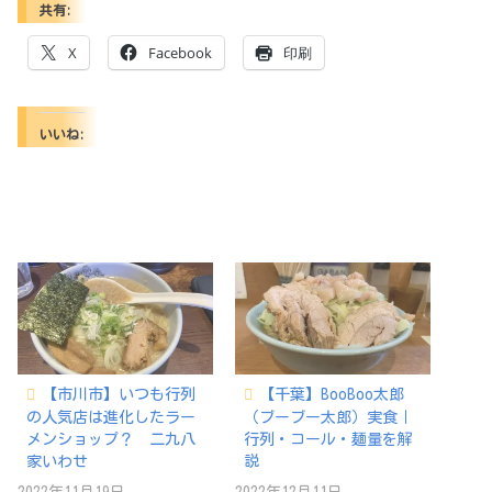
共有:
X
Facebook
印刷
いいね:
【市川市】いつも行列
【千葉】BooBoo太郎
の人気店は進化したラー
（ブーブー太郎）実食｜
メンショップ？ 二九八
行列・コール・麺量を解
家いわせ
説