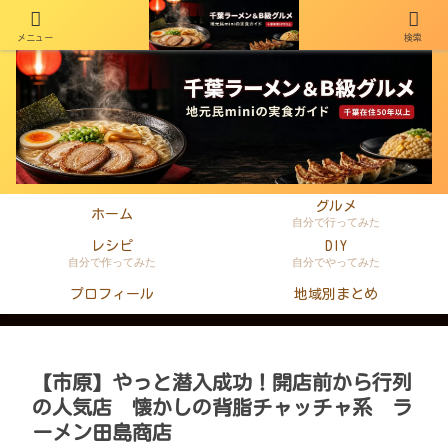
メニュー
検索
千葉在住50年以上のminiがラーメン・町中華・B級グルメを本音レビュー
グルメ
ホーム
自分で行ってみた
レシピ
DIY
自分で作ってみた
自分でやってみた
プロフィール
地域別まとめ
【市原】やっと潜入成功！開店前から行列
の人気店 懐かしの背脂チャッチャ系 ラ
ーメン田島商店