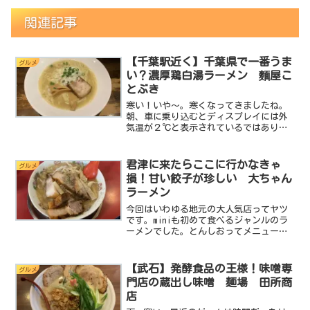
関連記事
【千葉駅近く】千葉県で一番うま
グルメ
い？濃厚鶏白湯ラーメン 麵屋こ
とぶき
寒い！いや～。寒くなってきましたね。
朝、車に乗り込むとディスプレイには外
気温が２℃と表示されているではありま
せんか！どおりで寒いわけです。こんな
寒いときは温かい味噌ラーメンなんか最
高ですよね。千葉では田所商店と言う味
君津に来たらここに行かなきゃ
グルメ
噌ラーメン専門店があるん...
損！甘い餃子が珍しい 大ちゃん
ラーメン
今回はいわゆる地元の大人気店ってヤツ
です。miniも初めて食べるジャンルのラ
ーメンでした。とんしおってメニューだ
ったのでとんこつベースの塩ラーメンだ
と思っていたのですが食べてみると味噌
ラーメン？って感じの濃厚さでちょっと
【武石】発酵食品の王様！味噌専
グルメ
異次元のラーメンでし...
門店の蔵出し味噌 麺場 田所商
店