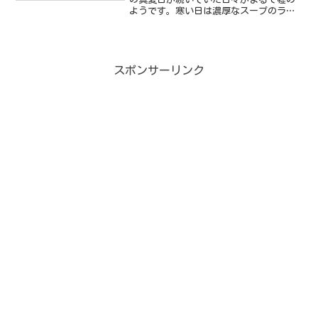
ようです。寒い日は濃厚なスープのラー
メンが食べたくなります。山岡家も良い
し、ラーメンショップも良いし、田所商
店もアリだな。なんて思いながら近くを
検索します。現在地は市原...
スポンサーリンク