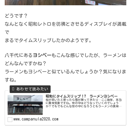
どうです？
なんとなく昭和レトロを彷彿とさせるディスプレイが満載
で
まるでタイムスリップしたかのようです。
八千代にある
ヨシベー
もこんな感じでしたが、ラーメンは
どんなんですかね？
ラーメンもヨシベーと似ているんでしょうか？気になりま
すね。
昭和にタイムスリップ！? ラーメンヨシベー
桜が咲いたと思ったら雪が降ってきたり…ここ数年、本当
に異常気象ですね。世の中はどうなっていくのでしょう
か？でもでもどんな世の中になろうともラーメンの美味し
さは永遠に不滅！なのでラーメンクエストは続くのです。
ども、どんな状況でも美味しいラーメ...
www.campanula2020.com