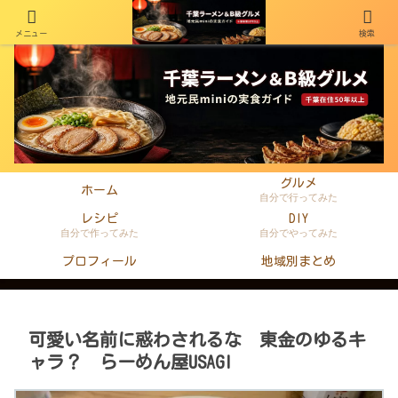
メニュー
検索
千葉在住50年以上のminiがラーメン・町中華・B級グルメを本音レビュー
グルメ
ホーム
自分で行ってみた
レシピ
DIY
自分で作ってみた
自分でやってみた
プロフィール
地域別まとめ
可愛い名前に惑わされるな 東金のゆるキ
ャラ？ らーめん屋USAGI