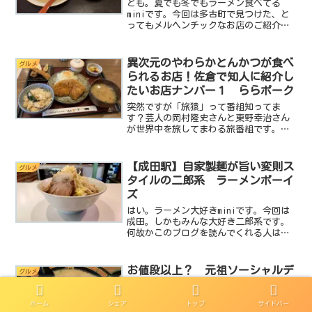
ども。夏でも冬でもラーメン食べてる
miniです。今回は多古町で見つけた、と
ってもメルヘンチックなお店のご紹介で
す。そして何をいただいたかというと、
ポタージュ系の濃厚魚介醤油ラーメンを
いただいてきました！しかも地元食材を
異次元のやわらかとんかつが食べ
グルメ
積極的に使った地域密着...
られるお店！佐倉で知人に紹介し
たいお店ナンバー１ ららポーク
突然ですが「旅猿」って番組知ってま
す？芸人の岡村隆史さんと東野幸治さん
が世界中を旅してまわる旅番組です。
miniはこの番組が好きで結構見るんです
が最近はコロナの影響で海外ロケが無く
なり日本国内での撮影ばかりになってし
【成田駅】自家製麺が旨い変則ス
グルメ
まいました。それでも日本...
タイルの二郎系 ラーメンボーイ
ズ
はい。ラーメン大好きminiです。今回は
成田。しかもみんな大好き二郎系です。
何故かこのブログを読んでくれる人は二
郎系が好きみたいでアクセス数が伸びる
んですよね。今度まとめ記事でも作ろう
かしら。しかしmini本人は淡麗系が好き
お値段以上？ 元祖ソーシャルデ
グルメ
だったりします。...
ィスタンス 一蘭
コロナウィルスが世間を覆いつくし普段
ホーム
シェア
トップ
サイドバー