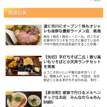
関連記事
遂に市川にオープン！味もオシャ
グルメ
レも抜群な最新ラーメン店 凱哉
地元！地元！地元～！どーも。日ごろは
仕事中のランチをブログに載せているの
で中々地元のお店を紹介することが無い
のですが今回は地元市川のお店をご紹介
します。久しぶりに市川駅に買いものに
行ったら見つけちゃったんですよ。新店
【矢切】手打ちそば二丘｜香り高
グルメ
を！しかもオシャレ！しか...
いもりそばと小天丼ランチセット
を実食
ようこそおいしい千葉の歩き方へ！ど
も。管理人の mini です。今回は、矢切
駅近くにある手打ちそばのお店、手打ち
そば二丘に行ってきました。目立つ場所
にドーンとあるお店ではありませんが、
こういうお店にこそ、経験を積んだ職人
【多古町】家族で行けるメルヘン
グルメ
の一枚が潜んでいるん...
チックなお店 みんなのらぁめん
BAMBU