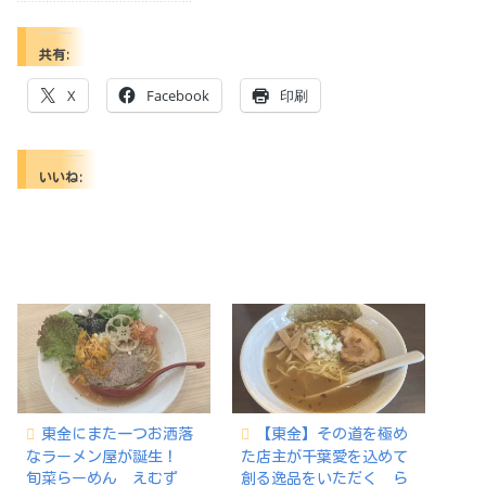
共有:
X
Facebook
印刷
いいね:
東金にまた一つお洒落
【東金】その道を極め
なラーメン屋が誕生！
た店主が千葉愛を込めて
旬菜らーめん えむず
創る逸品をいただく ら