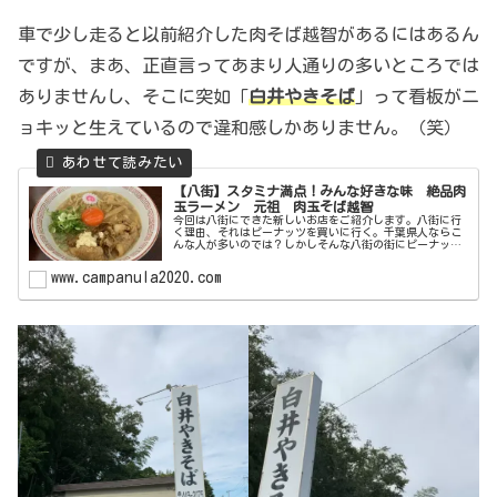
車で少し走ると以前紹介した肉そば越智があるにはあるん
ですが、まあ、正直言ってあまり人通りの多いところでは
ありませんし、そこに突如「
白井やきそば
」って看板がニ
ョキッと生えているので違和感しかありません。（笑）
【八街】スタミナ満点！みんな好きな味 絶品肉
玉ラーメン 元祖 肉玉そば越智
今回は八街にできた新しいお店をご紹介します。八街に行
く理由、それはピーナッツを買いに行く。千葉県人ならこ
んな人が多いのでは？しかしそんな八街の街にピーナッツ
以外に行く理由ができるかもしれません！出来たばかりの
店舗なので綺麗だし美味しいお店な...
www.campanula2020.com