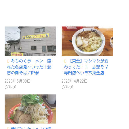
みちのくラーメン 隠
【東金】マシマシが変
れた名店見〜つけた！魅
わってた！！ 志那そば
惑の肉そばに降参
専門店へいきち東金店
2020年5月30日
2023年4月22日
グルメ
グルメ
昔ばなしかよっ！山盛