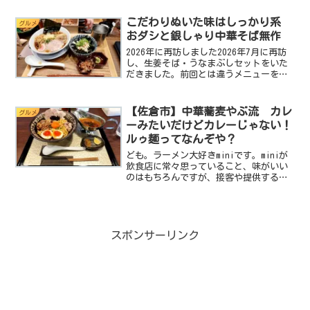
した。食べるものに関しても暑い日はつ
け麺が食べたくなるし寒い日には熱々の
こだわりぬいた味はしっかり系
グルメ
ラーメンがすすりたくなる...
おダシと銀しゃり中華そば無作
2026年に再訪しました2026年7月に再訪
し、生姜そば・うなまぶしセットをいた
だきました。前回とは違うメニューを実
食した再訪レビューはこちらです。ど
も。ラーメン大好きminiです。今回は本
八幡。本八幡と言えば、老舗のラーメン
【佐倉市】中華蕎麦やぶ流 カレ
グルメ
屋からレアチャ...
ーみたいだけどカレーじゃない！
ルゥ麺ってなんぞや？
ども。ラーメン大好きminiです。miniが
飲食店に常々思っていること、味がいい
のはもちろんですが、接客や提供するサ
ービスも重要だということ。このブログ
でも、味はいいのに接客がもったいない
と書いているお店がちょくちょくあると
思います。そんな...
スポンサーリンク