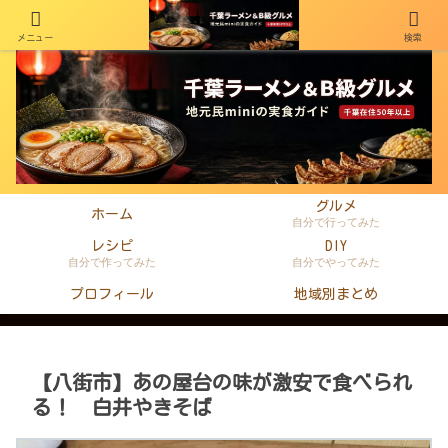
メニュー
検索
千葉在住50年以上のminiがラーメン・町中華・B級グルメを本音レビュー
グルメ
ホーム
自分で行ってみた
レシピ
DIY
自分で作ってみた
自分でやってみた
プロフィール
地域別まとめ
【八街市】あの屋台の味が激安で食べられ
る！ 白井やきそば