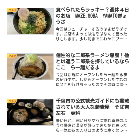
ンってのは千葉県富津市で発祥、スープ
は使わずお湯に醤油ダレ、チャーシュー
食べられたらラッキー？週休４日
グルメ
とみじん切りタマネギたっ...
のお店 MAZE.SOBA YAMATOぎょ
うざ
今回はフューチャーするのはまぜそばで
す。お店のよっては油そばなんて言った
りもします。少し前までにわかにブーム
が到来しそうな感じでしたが今はそんな
に騒がれていないかもですね。しかし！
既存店でも新規店でもメニューにまぜそ
個性的な二郎系ラーメン爆誕！他
グルメ
ばを取り入れるところは確...
とは違う二郎系を探しているなら
ここ らー麺だるま
今回は新規にオープンしたらー麺だるま
の紹介です。しかもオープンしたてなの
に２回も行けちゃったのでその時に頂い
た２種類のラーメンについてご紹介しま
す。基本的に二郎系ラーメンのお店なの
で今回ご紹介するどちらも二郎系ラーメ
千葉市の公式観光ガイドにも掲載
グルメ
ンとなります。ひとつは基...
されている大人な蕎麦屋 そば吉
左右 更科
暑い日と、寒い日が交互に訪れ真夏のよ
うな暑さと湿度が襲ってきたかと思った
ら一気に冬の入り口のように寒くなった
り体調管理が非常に難しい季節になりま