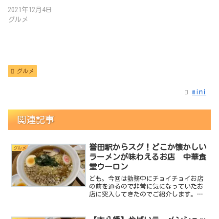
2021年12月4日
グルメ
グルメ
mini
関連記事
誉田駅からスグ！どこか懐かしい
グルメ
ラーメンが味わえるお店 中華食
堂ウーロン
ども。今回は勤務中にチョイチョイお店
の前を通るので非常に気になっていたお
店に突入してきたのでご紹介します。そ
れが 中華食堂ウーロン です。見た目
がちょっと気になるお店。それがこれ。
どうです？なんか素敵な感じでしょ？住