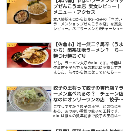
【本八幡】やばいラーメンショッ
グルメ
宅の１階部分を店舗にした...
プぜんこう本店 実食レビュー｜
メニュー・アクセス
本八幡駅南口から徒歩2〜3分の「やばい
ラーメンショップぜんこう本店」を実食
レビュー。ネギラーメンとWチャーシュー
丼の味、訪問時のメニュー・営業時間・
駐車場・店内の様子を写真付きで紹介し
ます。
【佐倉市】唯一無二？馬辛（うま
グルメ
から）節系味噌ラーメン？ らー
麺つけ麺おぐり
ども。ラーメン大好きminiです。今回は
佐倉市王子台で人気のお店に突撃してき
ました。前々から気になっていたらー麺
つけ麺おぐりです。らー麺つけ麺おぐり
では他では味わえない、ちょっと変わっ
た一杯がいただけたのでしっかりとレポ
餃子の王将って餃子の専門店？ラ
グルメ
ートしていきたいと思...
ーメン食べれるの？ チェーン店
なのにオンリーワンの店 餃子の
王将 花見川店
ご存じですか？餃子の王将。どの街にも
ある、あの赤い看板の餃子の王将です。
miniはほんの数年前まで餃子の王将は餃
子専門店だと思っていてラーメンは販売
してないと思っていました。しかしひょ
んなことから訪問する機会がありラーメ