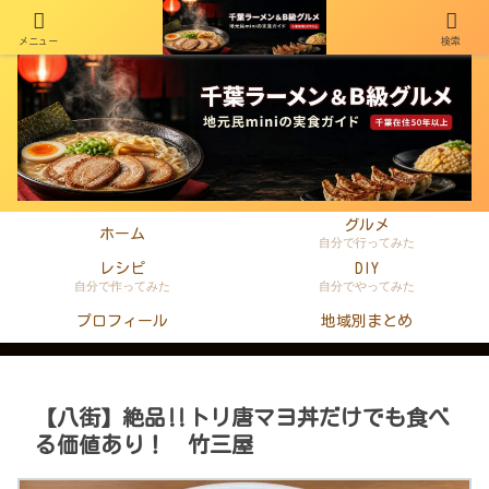
メニュー
検索
千葉在住50年以上のminiがラーメン・町中華・B級グルメを本音レビュー
グルメ
ホーム
自分で行ってみた
レシピ
DIY
自分で作ってみた
自分でやってみた
プロフィール
地域別まとめ
【八街】絶品‼トリ唐マヨ丼だけでも食べ
る価値あり！ 竹三屋