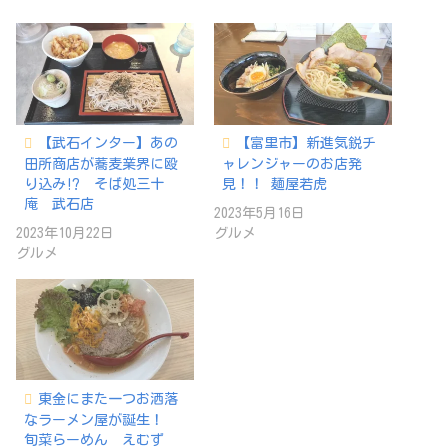
み
中…
【武石インター】あの
【富里市】新進気鋭チ
田所商店が蕎麦業界に殴
ャレンジャーのお店発
り込み⁉ そば処三十
見！！ 麺屋若虎
庵 武石店
2023年5月16日
2023年10月22日
グルメ
グルメ
東金にまた一つお洒落
なラーメン屋が誕生！
旬菜らーめん えむず