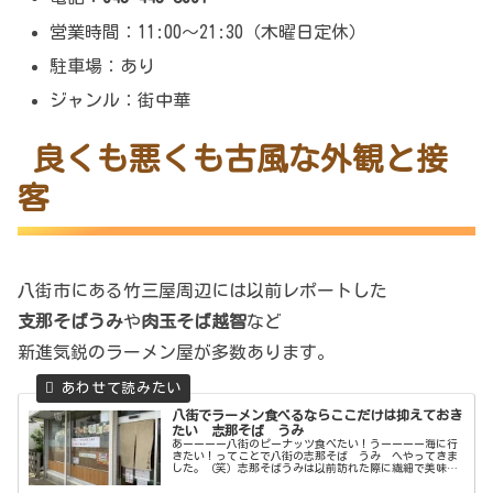
営業時間：11:00～21:30（木曜日定休）
駐車場：あり
ジャンル：街中華
良くも悪くも古風な外観と接
客
八街市にある竹三屋周辺には以前レポートした
支那そばうみ
や
肉玉そば越智
など
新進気鋭のラーメン屋が多数あります。
八街でラーメン食べるならここだけは抑えておき
たい 志那そば うみ
あーーーー八街のピーナッツ食べたい！うーーーー海に行
きたい！ってことで八街の志那そば うみ へやってきま
した。（笑）志那そばうみは以前訪れた際に繊細で美味し
いラーメンだった記憶がありその記憶を確かめるべく再訪
することにしました。今回は志那そ...