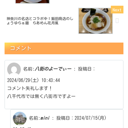
神奈川の名店とコラボ中！飯田商店のし
ょうゆらぁ麺 らあめん花月嵐
コメント
名前:
八街のよーでぃー
:
投稿日：
2024/06/29(土) 10:43:44
コメント失礼します！
八千代市では無く八街市ですよー
名前:
mini
:
投稿日：2024/07/15(月)