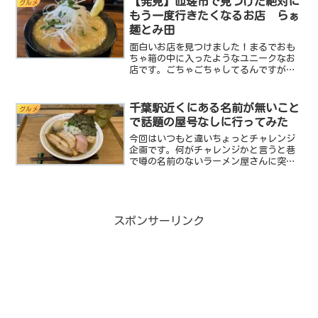
【発見】匝瑳市で見つけた絶対に
グルメ
ンも食べられる事を知...
もう一度行きたくなるお店 らぁ
麺とみ田
面白いお店を見つけました！まるでおも
ちゃ箱の中に入ったようなユニークなお
店です。ごちゃごちゃしてるんですが、
それが好奇心をそそるようなお店。しか
も匝瑳市に…匝瑳市は尖ったお店が多い
ですな。ひょっとしたら匝瑳市は今後、
千葉駅近くにある名前が無いこと
グルメ
千葉県におけるラーメンの...
で話題の屋号なしに行ってみた
今回はいつもと違いちょっとチャレンジ
企画です。何がチャレンジかと言うと巷
で噂の名前のないラーメン屋さんに突撃
してみようと思う訳です。店名のないお
店なので事前情報を集めるのも一苦労な
んですがそんな少ない情報でも人気のあ
る美味しいお店のようでボ...
スポンサーリンク