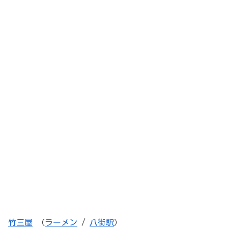
竹三屋
（
ラーメン
/
八街駅
）