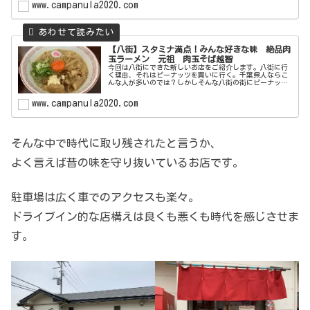
www.campanula2020.com
【八街】スタミナ満点！みんな好きな味 絶品肉
玉ラーメン 元祖 肉玉そば越智
今回は八街にできた新しいお店をご紹介します。八街に行
く理由、それはピーナッツを買いに行く。千葉県人ならこ
んな人が多いのでは？しかしそんな八街の街にピーナッツ
以外に行く理由ができるかもしれません！出来たばかりの
店舗なので綺麗だし美味しいお店な...
www.campanula2020.com
そんな中で時代に取り残されたと言うか、
よく言えば昔の味を守り抜いているお店です。
駐車場は広く車でのアクセスも楽々。
ドライブイン的な店構えは良くも悪くも時代を感じさせま
す。