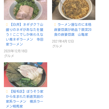
【白井】ネギダク？山
ラーメン屋なのに本格
盛りのネギがあなたを襲
麻婆豆腐が絶品？限定20
う！ここでしか味わえな
食の麻婆豆腐 山亀家
い青ネギラーメン 寺田
2021年4月12日
家ラーメン
グルメ
2020年12月18日
グルメ
【稲毛区】ぼうそう家
から生まれた新進気鋭の
家系ラーメン 横浜ラー
メン相馬家