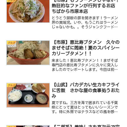
【市原】もうラーメンじゃない！
グルメ
熱狂的なファンが行列するお店
ちばから市原本店
とうとう禁断の扉を開きます！ラーメン
界の異端児。いや、もうこれはラーメン
じゃないかも。。そうジャンクフードの
王様。二郎系ラーメンを食べてきまし
た。今回訪問したのは千葉県を代表する
二郎系ラーメン屋であるちばから市原本
【市原】恵比寿ブタメン 久々の
グルメ
店です。いつお店の前を通っ...
まぜそばに悶絶！夏のスパイシー
カリーブタメン！！
来ました！恵比寿ブタメン！！まぜそば
専門店の恵比寿ブタメンに久々に突入し
ましたのでレポートします。今回は前回
訪問した恵比寿ブタメン大網本店ではな
く、市原市の市街地にある方の恵比寿ブ
タメンにお邪魔しました。またまたエス
【山武】バカデカい生カキフライ
グルメ
ニックなまぜそばをいただ...
に舌鼓 さかな屋の食事処うおた
み
夏ですね。三方を海で囲まれている千葉
県にとって夏はとってもいいシーズンで
す。特に外房ではテラスなどの風を感じ
られる席で思う存分海の幸を味わうこと
が出来ちゃいます。今回ご紹介するお店
はまさに千葉の夏を満喫できるお店で潮