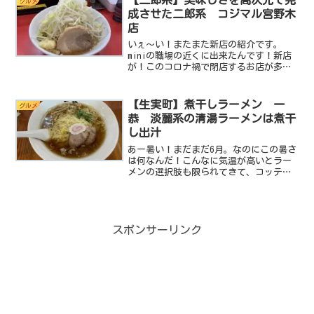
【二郎系】美味しさを高次元で完
グルメ
風を感じつつひとくちでは...
成させた二郎系 コジマル宮野木
店
いぇ～い！またまた新店の紹介です。
miniの職場の近くに出来たんです！新店
が！このコロナ禍で閉店するお店が多い
中、新たに開店するお店が増えてきてい
るもの確かでこんなツライ世の中でも希
望を胸に新しいチャレンジをされている
【生実町】煮干しラーメン 一
グルメ
姿は逆に勇気をもらっち...
恭 淡麗系の清湯ラーメンは煮干
し出汁
あー暑い！まだまだ6月。なのにこの暑さ
は何なんだ！こんなに気温が高いとラー
メンの選択肢も限られてきて、コッテリ
したのは遠慮したくなっちゃいます。そ
の代わりに淡麗系のあっさりラーメンの
需要が高まってきてminiの検索ワード上
位に淡麗系、あっさ...
スポンサーリンク