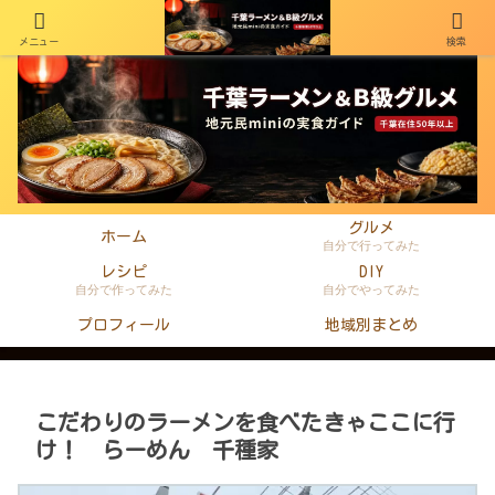
メニュー
検索
千葉在住50年以上のminiがラーメン・町中華・B級グルメを本音レビュー
グルメ
ホーム
自分で行ってみた
レシピ
DIY
自分で作ってみた
自分でやってみた
プロフィール
地域別まとめ
こだわりのラーメンを食べたきゃここに行
け！ らーめん 千種家