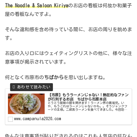
The Noodle & Saloon Kiriya
のお店の看板は何故か和菓子
屋の看板なんですよ。
そんな違和感を含め待っている間に、お店の周りを眺めま
す。
お店の入り口にはウェイティングリストの他に、様々な注
意事項が掲示されています。
何となく市原市の
ちばから
を思い出しますね。
【市原】もうラーメンじゃない！熱狂的なファン
が行列するお店 ちばから市原本店
とうとう禁断の扉を開きます！ラーメン界の異端児。い
や、もうこれはラーメンじゃないかも。。そうジャンクフ
ードの王様。二郎系ラーメンを食べてきました。今回訪問
したのは千葉県を代表する二郎系ラーメン屋であるちばか
ら市原本店です。いつお店の前を通っ...
www.campanula2020.com
色んな注意事項が貼りだされるのはこれも人気店の証なん