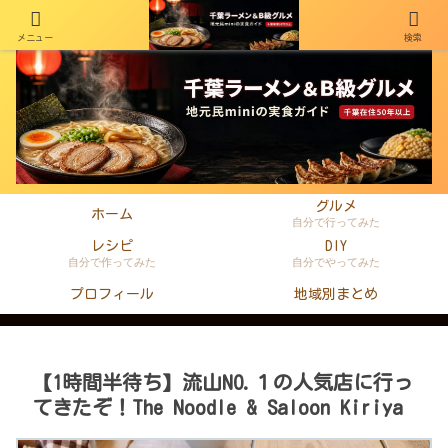
メニュー
検索
千葉在住50年以上のminiがラーメン・町中華・B級グルメを本音レビュー
グルメ
ホーム
自分で行ってみた
レシピ
DIY
自分で作ってみた
自分でやってみた
プロフィール
地域別まとめ
【1時間半待ち】流山NO.１の人気店に行っ
てきたぞ！The Noodle & Saloon Kiriya