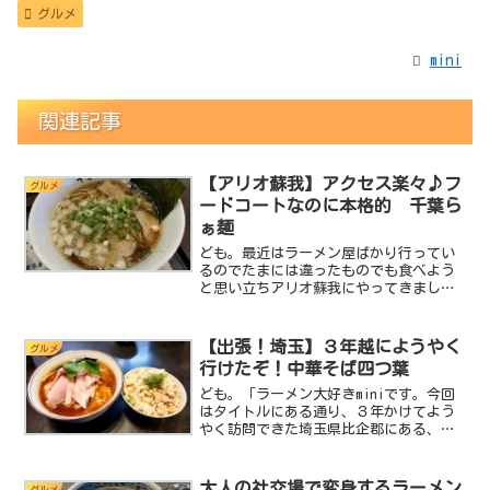
グルメ
mini
関連記事
【アリオ蘇我】アクセス楽々♪フ
グルメ
ードコートなのに本格的 千葉ら
ぁ麺
ども。最近はラーメン屋ばかり行ってい
るのでたまには違ったものでも食べよう
と思い立ちアリオ蘇我にやってきまし
た。アリオ蘇我にはフードコートがあり
様々なジャンルの飲食店が入っていてそ
の時の気分次第で好きなものがいただけ
【出張！埼玉】３年越にようやく
グルメ
ます。カレーや焼肉、うどん...
行けたぞ！中華そば四つ葉
ども。「ラーメン大好きminiです。今回
はタイトルにある通り、３年かけてよう
やく訪問できた埼玉県比企郡にある、中
華そば四つ葉ってお店を紹介したいと思
います。なんとこのお店、食べログのラ
ーメン百名店に７回も選出されている超
大人の社交場で変身するラーメン
グルメ