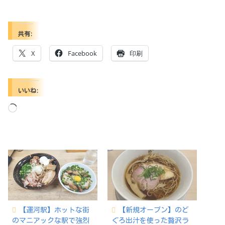
共有:
X
Facebook
印刷
いいね:
読
み
込
み
中…
【運河駅】ホットな街
【新規オープン】のど
のマニアックな駅で強烈
ぐろ出汁を使った贅沢ラ