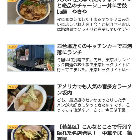
有名店。妻の田舎に帰...
と絶品のチャーシュー丼に舌鼓
La麺 やきや
遂に発見しました！まるでツチノコみた
いに珍しいお店を！今回ご紹介するお店
は路地裏でひっそりと営業していてジャ
ズバーみたいなお店です。（雰囲気は決
してラーメン屋ではない）しかも一杯で
おそばもラーメンも味わえる不思議なラ
お台場近くのキッチンカーでお洒
グルメ
ーメンを提供してくれるお...
落にランチ
今回は特別編です。先日、東京オリンピ
ック関連のお仕事で東京ビッグサイトに
行ってきました。東京ビッグサイトは国
際放送センター（IBC）というオリンピッ
ク競技を放送するための施設に変わって
いて世界各国のメディア関係者が一堂に
アメリカでも人気の喜多方ラーメ
グルメ
集いここから各国へ放...
ン坂内
ども。最近歳のせいかあっさりしたラー
メンが大好きになってきたminiです。こ
ってりは後が辛い…さて、今回は千葉県
千葉市中央区にある喜多方ラーメン坂
内 蘇我店 さんに突撃します。基本デ
ータ店名：喜多方ラーメン 坂内住所：
【若葉区】こんなところで行列？
グルメ
千葉県千葉市中央区稲荷...
隠れた名店発見！ 中華そば 亀
喜屋