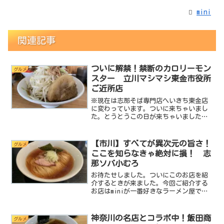
mini
関連記事
ついに解禁！禁断のカロリーモン
グルメ
スター 立川マシマシ東金市役所
ご近所店
※現在は志那そば専門店へいきち東金店
に変わっています。ついに来ちゃいまし
た。とうとうこの日が来ちゃいました。
あのカロリーモンスターを提供する立川
マシマシに訪問する日が来ちゃいまし
た！みなさんは立川マシマシってご存じ
【市川】すべてが異次元の旨さ！
グルメ
でしょうか？立川マシマシと...
ここを知らなきゃ絶対に損！ 志
那ソバ小むろ
お待たせしました。ついにこのお店を紹
介するときが来ました。今回ご紹介する
お店はminiが一番好きなラーメン屋で
す。市川市民のminiにとってこのお店は
市川にあって本当に良かったと思える、
また誇りに思えるぐらい素敵なお店で
神奈川の名店とコラボ中！飯田商
グルメ
す。それが 志那ソバ...