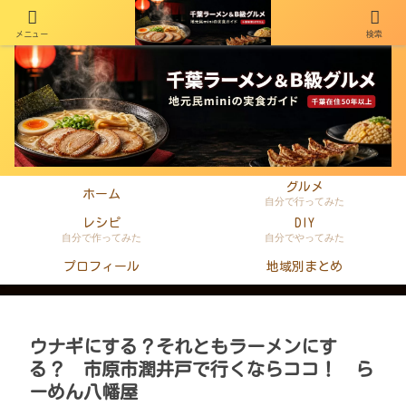
メニュー
検索
千葉在住50年以上のminiがラーメン・町中華・B級グルメを本音レビュー
グルメ
ホーム
自分で行ってみた
レシピ
DIY
自分で作ってみた
自分でやってみた
プロフィール
地域別まとめ
ウナギにする？それともラーメンにす
る？ 市原市潤井戸で行くならココ！ ら
ーめん八幡屋