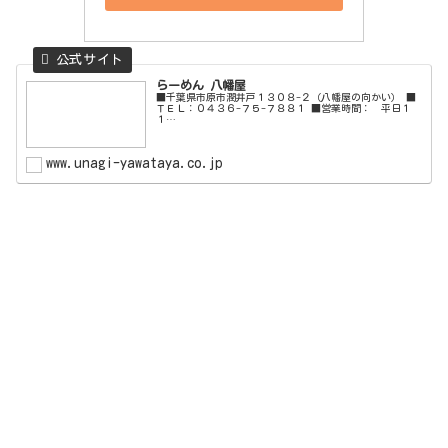
らーめん 八幡屋
■千葉県市原市潤井戸１３０８-２（八幡屋の向かい） ■
ＴＥＬ：０４３６-７５-７８８１ ■営業時間： 平日１
１…
www.unagi-yawataya.co.jp