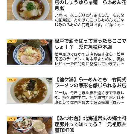
店のしょうゆらぁ麺 らあめん花
月嵐
いや～、久しぶりに行きました。らあめ
ん花月嵐。あのげんこつらあめんでおな
じみのらあめん花月嵐です。ご存じです
か？グロービート・ジャパンが全国200店
舗以上で展開するFCラーメン店の、あの
らあめん花月嵐です。らあめん花月嵐に
松戸で油そばって言ったらここで
グルメ
はminiも大変お...
しょ！？ 兎に角松戸本店
松戸周辺でほかのお店も探すなら：松戸
周辺のラーメン・町中華まとめに、実食
レビューを目的別に整理しています。油
そば。油そば。油そば…。なんとも身体
に悪そうな響き。でもこの身体に悪そう
ってのがめちゃくちゃ旨かったりするん
【袖ケ浦】らーめんとも 竹岡式
グルメ
ですよね。（笑）例えばカ...
ラーメンの原形を感じられるお店
どーも。今日もまたまた遠くまで来まし
た。袖ケ浦市です。袖ケ浦市と言えば干
潟としては国内最大である盤洲（ばん
す）干潟が広がりその上には東京湾アク
アラインが通る今と昔が混在するなんと
も不思議な土地です。昔から庶民の台所
【みつわ台】北海道帯広の郷土料
グルメ
を支えてきた海洋資源の宝庫...
理豚丼って知ってる？ 元祖豚丼
屋TONTON