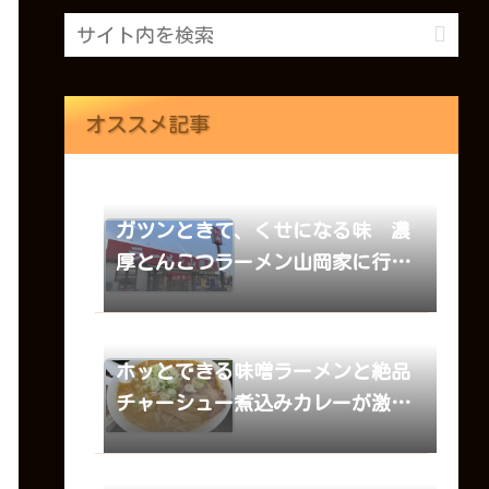
オススメ記事
ガツンときて、くせになる味 濃
厚とんこつラーメン山岡家に行っ
てみた
ホッとできる味噌ラーメンと絶品
チャーシュー煮込みカレーが激ウ
マのお店 純輝 八千代店