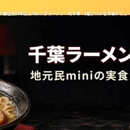
千葉在住50年以上のminiがラーメン・町中華・B級グルメを本音レビュ