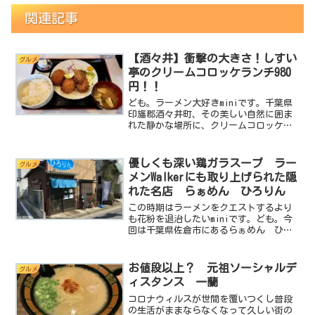
関連記事
【酒々井】衝撃の大きさ！しすい
グルメ
亭のクリームコロッケランチ980
円！！
ども。ラーメン大好きminiです。千葉県
印旛郡酒々井町、その美しい自然に囲ま
れた静かな場所に、クリームコロッケ愛
好者にとっての真の宝物、しすい亭が佇
んでいます。この記事では、しすい亭で
の特別なランチ体験を紹介し、その魅力
優しくも深い鶏ガラスープ ラー
グルメ
を余すことなく探りま...
メンWalkerにも取り上げられた隠
れた名店 らぁめん ひろりん
この時期はラーメンをクエストするより
も花粉を退治したいminiです。ども。今
回は千葉県佐倉市にあるらぁめん ひろ
りん さんに突撃します。基本データ店
名：らぁめん ひろりん住所：千葉県佐
倉市上志津1656-54電話：不明駐車場：
お値段以上？ 元祖ソーシャルデ
グルメ
なし営業時間：...
ィスタンス 一蘭
コロナウィルスが世間を覆いつくし普段
の生活がままならなくなって久しい街の