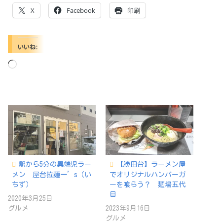
X
Facebook
印刷
いいね:
読
み
込
み
中…
駅から5分の異端児ラー
【勝田台】ラーメン屋
メン 屋台拉麺一’s（い
でオリジナルハンバーガ
ちず）
ーを喰らう？ 麺場五代
目
2020年3月25日
グルメ
2023年9月16日
グルメ