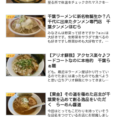
至る所で体温をチェックされマスクを着
けていなければ犯罪者のように扱われ３
密を避けるために飲み会や会食なども制
限されている様々な制約が日常の生活を
千葉ラーメンに新名物誕生か？八
グルメ
窮屈にしているしかし！こ...
千代に出来たタンメン専門店 千
葉タンメンほむら
みなさんは野菜って好きですか？miniは
大好きです。生野菜をサラダで食べるの
も好きですし野菜炒めも大好物です。実
は中年のおじさんでも結構野菜が好きっ
て人多いんじゃないでしょうか？でもサ
ラリーマンをしているとなかなか野菜を
【アリオ蘇我】アクセス楽々♪フ
グルメ
摂る事って難しいです...
ードコートなのに本格的 千葉ら
ぁ麺
ども。最近はラーメン屋ばかり行ってい
るのでたまには違ったものでも食べよう
と思い立ちアリオ蘇我にやってきまし
た。アリオ蘇我にはフードコートがあり
様々なジャンルの飲食店が入っていてそ
の時の気分次第で好きなものがいただけ
【東金】その道を極めた店主が千
グルメ
ます。カレーや焼肉、うどん...
葉愛を込めて創る逸品をいただ
く らーめん醤道
今回はとってもこだわりを持っていそう
な店名をつけているお店にお邪魔しまし