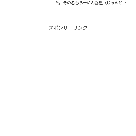
た。その名もらーめん醤道（じゃんど
う）東金バージョンです。環七にある人
気ラーメン店、醤道で修業を積んだ店主
が2012年に千葉県東金市でオープンさせ
たお店で、千葉の食材に...
スポンサーリンク