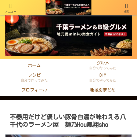
メニュー
検索
千葉在住50年以上のminiがラーメン・町中華・B級グルメを本音レビュー
グルメ
ホーム
自分で行ってみた
レシピ
DIY
自分で作ってみた
自分でやってみた
プロフィール
地域別まとめ
不器用だけど優しい豚骨白湯が味わえる八
千代のラーメン屋 麺乃Hou鳳翔sho