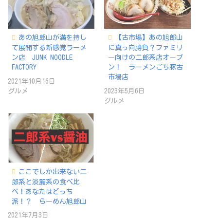
あの旭郎山が満を持し
【古市場】あの旭郎山
て展開する新感覚ラーメ
に真っ向勝負？ファミリ
ン店 JUNK NOODLE
ー向けの二郎系店オープ
FACTORY
ン！ ラーメンごち豚古
市場店
2021年10月16日
グルメ
2023年5月6日
グルメ
ここでしか出来ない二
郎系と淡麗系の食べ比
べ！あなたはどっち
派！？ らーめん旭郎山
2021年7月3日