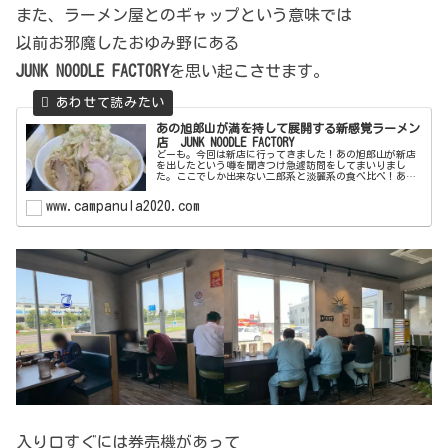
また、ラーメン屋とのギャップという意味では
以前お邪魔したおゆみ野にある
JUNK NOODLE FACTORY
を思い起こさせます。
あの旭郎山が満を持して展開する新感覚ラーメン
店 JUNK NOODLE FACTORY
どーも。今回は新店に行ってきました！あの旭郎山が新店
を出したという噂を聞きつけ急遽訪問をしてまいりまし
た。ここでしか出来ない二郎系と淡麗系の食べ比べ！あな
たはどっち派！？ らーめん旭郎山 (campanula2020.com)と
ってもオシャ...
www.campanula2020.com
入り口すぐには券売機があって