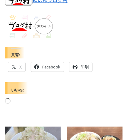
にほんブログ村
共有:
X
Facebook
印刷
いいね:
読
み
込
み
中…