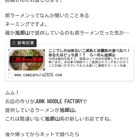
郎ラーメンってなんか聞いたことある
ネーミングですよ。
確か
旭郎山
で提供しているのも郎ラーメンだった気が…
ここでしか出来ない二郎系と淡麗系の食べ比べ！
あなたはどっち派！？ らーめん旭郎山
今回は趣向を変えて、旭郎山ってお店を特集しちゃおうと
思います。お仕事の関係でここ旭郎山でランチをいただく
ことが続いたのでいつもとは違い二種類のラーメンを食べ
比べ形式でご紹介していきたいと思います。ひとつは醤油
らーめん、もうひとつが（郎）麺、...
www.campanula2020.com
ムム！
お店の作りが
JUNK NOODLE FACTORY
で
提供しているラーメンが
旭郎山
。
これは間違いなく
旭郎山
系の新しいお店ですね。
後々帰ってからネットで調べたら