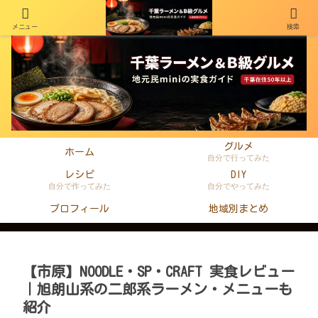
メニュー
検索
千葉在住50年以上のminiがラーメン・町中華・B級グルメを本音レビュー
グルメ
ホーム
自分で行ってみた
レシピ
DIY
自分で作ってみた
自分でやってみた
プロフィール
地域別まとめ
【市原】NOODLE・SP・CRAFT 実食レビュー
｜旭朗山系の二郎系ラーメン・メニューも
紹介