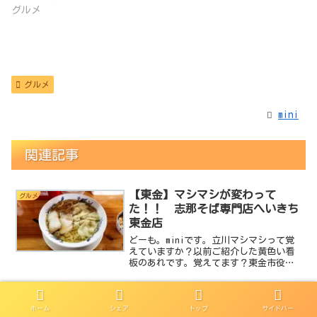
グルメ
グルメ
mini
関連記事
【東金】マシマシが変わって
グルメ
た！！ 志那そば専門店へいきち
東金店
どーも。miniです。立川マシマシって覚
えていますか？以前ご紹介した黄色い看
板のあれです。覚えてます？東金市役所
のお隣にある、もやしがモリモリのアレ
です。なぜ立川マシマシの話をしたかと
言うと、なんとなぁ～く食べたくなって
絶品！本格中華が気軽に味わえる
グルメ
久しぶりに行ってきた...
ホーム
シェア
トップ
サイドバー
お店中国ラーメン揚州商人の本気