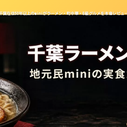
千葉在住50年以上のminiがラーメン・町中華・B級グルメを本音レビュ