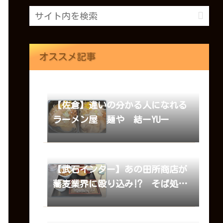
オススメ記事
【佐倉】違いの分かる人になれる
ラーメン屋 麺や 結ーYUー
【武石インター】あの田所商店が
蕎麦業界に殴り込み⁉ そば処三
十庵 武石店