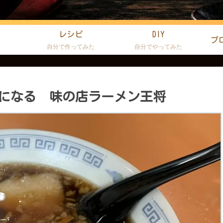
レシピ
DIY
プ
た
自分で作ってみた
自分でやってみた
になる 味の店ラーメン王将