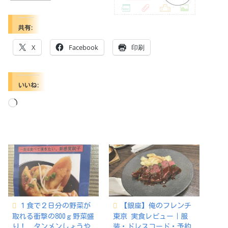
共有:
X
Facebook
印刷
いいね:
読
み
込
み
中…
１食で２日分の野菜が
【銀座】俺のフレンチ
取れる衝撃の800ｇ野菜盛
東京 実食レビュー｜服
り！ タンメンしょうや
装・ドレスコード・予約