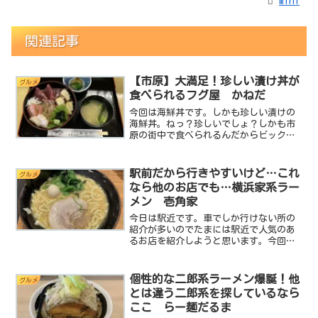
mini
関連記事
【市原】大満足！珍しい漬け丼が
グルメ
食べられるフグ屋 かねだ
今回は海鮮丼です。しかも珍しい漬けの
海鮮丼。ねっ？珍しいでしょ？しかも市
原の街中で食べられるんだからビックリ
です。場所はminiの大好きな家系ラーメ
ンの王道いしいやぼうそう家がある八幡
浦って地域にあって、普段はふぐ料理な
駅前だから行きやすいけど…これ
グルメ
どお魚をメインとした...
なら他のお店でも…横浜家系ラー
メン 壱角家
今日は駅近です。車でしか行けない所の
紹介が多いのでたまには駅近で人気のあ
るお店を紹介しようと思います。今回ご
紹介するのはこちら横浜家系ラーメン壱
角家です。壱角家は北は青森県から西は
広島県まで全国津々浦々に展開するフラ
個性的な二郎系ラーメン爆誕！他
グルメ
ンチャイズのラーメン屋で...
とは違う二郎系を探しているなら
ここ らー麺だるま