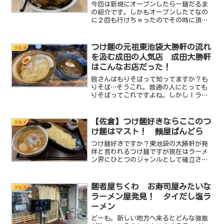
今回は新規にオープンしたらー麺だるま
の紹介です。しかもオープンしたてなの
に２回も行けちゃったのでその時に頂い
た２種類のラーメンについてご紹介しま
す。基本的に二郎系ラーメンのお店なの
で今回ご紹介するどちらも二郎系ラーメ
つけ麺の元祖東池袋大勝軒の流れ
グルメ
ンとなります。ひとつは基...
を汲む成田の人気店 成田大勝軒
はこんなお店だった！
皆さんはもりそばって知ってますか？も
りそば…そうこれ。普通の人にとっても
りそばってこれですよね。しかし！ラー
メン大好き人間の界隈ではもりそばと言
えば東池袋大勝軒の名物おっちゃんが作
ったと言われるつけ麺の事を指します。
【佐倉】つけ麺好きならここのつ
グルメ
今やほとんどのラーメン屋...
け麺はマスト！ 麵屋ぱんどら
つけ麺好きですか？東池袋の大勝軒が発
祥と言われるつけ麺ですが現在はラーメ
ン界にひとつのジャンルとして確立され
ています。千葉県内にも数多のつけ麺の
名店がありますがminiはこれまであまり
いいお店にあたったことがありません。
麺者屋ちくわ お寿司屋みたいな
グルメ
例えば…どてちん。こ...
ラーメン屋発見！ タイだし塩ラ
ーメン
どーも。新しい地方へ来るとどんな強敵