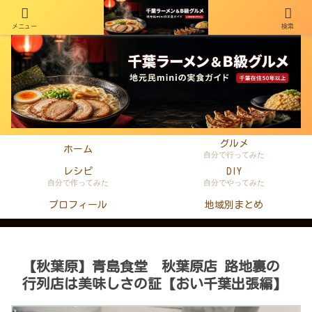
メニュー
検索
千葉在住50年以上のminiがラーメン・町中華・B級グルメを本音レビュー
グルメ
ホーム
自分で行ってみた
レシピ
DIY
自分で作ってみた
自分でやってみた
プロフィール
地域別まとめ
【秋葉原】青島食堂 秋葉原店 路地裏の
行列店は美味しさの証【おい千葉出張編】