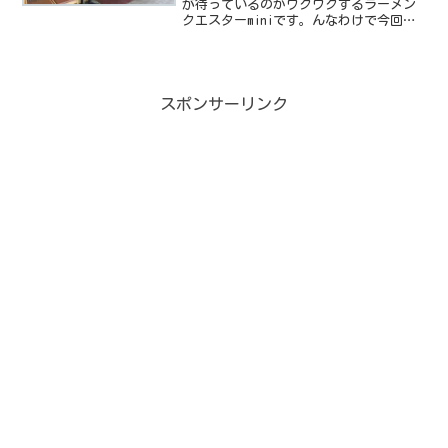
が待っているのかワクワクするラーメン
クエスターminiです。んなわけで今回は
ちょっと内陸へ冒険に来ました。今回対
戦するのは麺者屋 ちくわ さんです。
基本データ店名：麺者屋 ちくわ住所住
所：千葉県富里市七栄...
スポンサーリンク