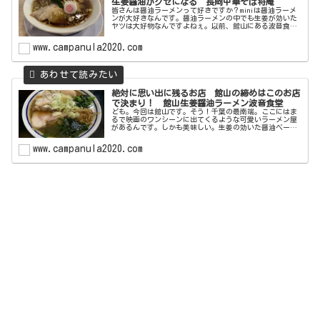
生姜醤油がクセになる 長岡中華そば将庵
皆さんは醤油ラーメンって好きですか？miniは醤油ラーメ
ンが大好きなんです。醤油ラーメンの中でも生姜が効いた
ヤツは大好物なんですよねぇ。以前、館山にある波音食堂
の生姜醤油ラーメンにめちゃくちゃ感動したんですが今回
は千葉のおゆみ野でおいしい生...
www.campanula2020.com
絶対に思い出に残るお店 館山の締めはこのお店
で決まり！ 館山生姜醤油ラーメン波音食堂
ども。今回は館山です。そう！千葉の最南端。ここにはま
るで映画のワンシーンに出てくるような可愛いラーメン屋
があるんです。しかも美味しい。生姜の効いた醤油ベース
の珍しいラーメンが人気で一度食べたら忘れられない味で
す。さらに店主がとっても気さくな...
www.campanula2020.com