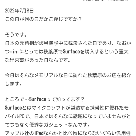
2022年7月8日
この日が何の日だかご存じですか？
そうです。
日本の元首相が該当演説中に銃殺された日であり、なおか
つminiにとっては秋葉原で
Surface
を購入するという重大
な出来事があった日なんです。
今日はそんなメモリアルな日に訪れた秋葉原のお店を紹介
します。
ところで…
Surface
って知ってます？
Surface
とはマイクロソフトが製造する携帯性に優れたモ
バイルPCで、日本ではそんなに話題になっていませんがと
てつもなく優秀なガジェットなんです。
アップル社の
iPad
なんかと比べ物にならないぐらい汎用性