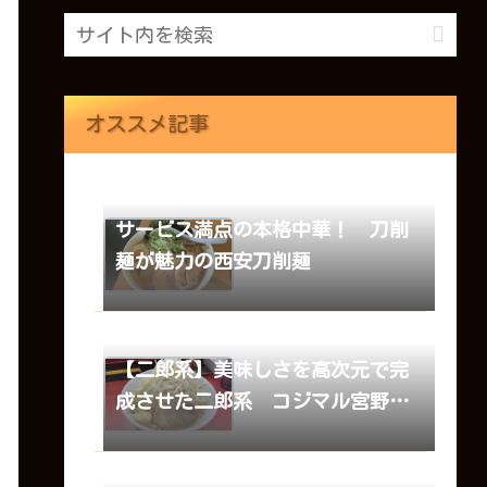
オススメ記事
サービス満点の本格中華！ 刀削
麺が魅力の西安刀削麺
【二郎系】美味しさを高次元で完
成させた二郎系 コジマル宮野木
店