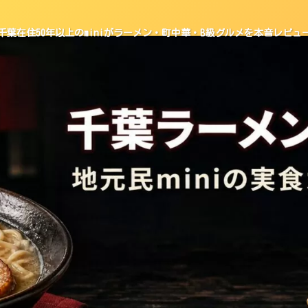
千葉在住50年以上のminiがラーメン・町中華・B級グルメを本音レビュ