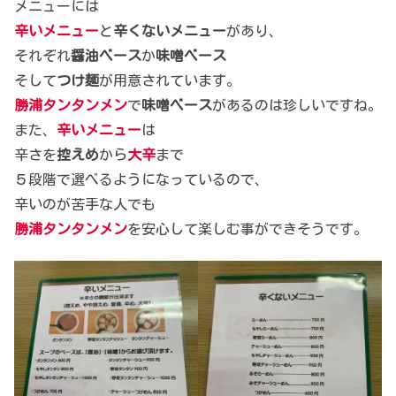
メニューには
辛いメニュー
と
辛くないメニュー
があり、
それぞれ
醤油ベース
か
味噌ベース
そして
つけ麺
が用意されています。
勝浦タンタンメン
で
味噌ベース
があるのは珍しいですね。
また、
辛いメニュー
は
辛さを
控えめ
から
大辛
まで
５段階で選べるようになっているので、
辛いのが苦手な人でも
勝浦タンタンメン
を安心して楽しむ事ができそうです。