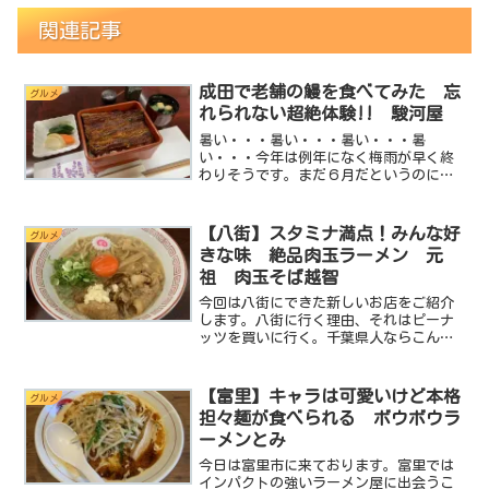
関連記事
成田で老舗の鰻を食べてみた 忘
グルメ
れられない超絶体験!! 駿河屋
暑い・・・暑い・・・暑い・・・暑
い・・・今年は例年になく梅雨が早く終
わりそうです。まだ６月だというのに猛
暑日のところもチラホラ・・・千葉県も
ご多分に漏れず暑いです。こんな暑いと
夏バテしてしまう。。こんな時は精の付
【八街】スタミナ満点！みんな好
グルメ
くものでも食べてなんとか元気...
きな味 絶品肉玉ラーメン 元
祖 肉玉そば越智
今回は八街にできた新しいお店をご紹介
します。八街に行く理由、それはピーナ
ッツを買いに行く。千葉県人ならこんな
人が多いのでは？しかしそんな八街の街
にピーナッツ以外に行く理由ができるか
もしれません！出来たばかりの店舗なの
【富里】キャラは可愛いけど本格
グルメ
で綺麗だし美味しいお店な...
担々麺が食べられる ボウボウラ
ーメンとみ
今日は富里市に来ております。富里では
インパクトの強いラーメン屋に出会うこ