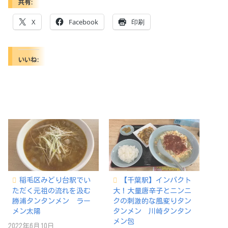
共有:
X
Facebook
印刷
いいね:
稲毛区みどり台駅でい
【千葉駅】インパクト
ただく元祖の流れを汲む
大！大量唐辛子とニンニ
勝浦タンタンメン ラー
クの刺激的な風変りタン
メン太陽
タンメン 川崎タンタン
メン包
2022年6月10日