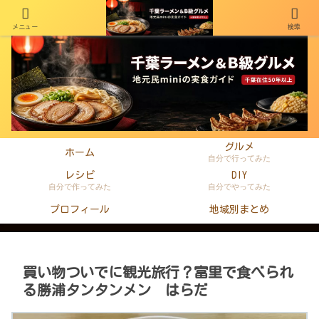
メニュー
検索
千葉在住50年以上のminiがラーメン・町中華・B級グルメを本音レビュー
グルメ
ホーム
自分で行ってみた
レシピ
DIY
自分で作ってみた
自分でやってみた
プロフィール
地域別まとめ
買い物ついでに観光旅行？富里で食べられ
る勝浦タンタンメン はらだ