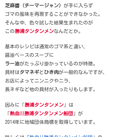
芝麻醬（チーマージャン）
が手に入らず
ゴマの風味を再現することができなかった。
そんな中、色々試した結果生まれたのが
この
勝浦タンタンメン
なんだとか。
基本のレシピは通常のゴマ系と違い、
醤油ベースのスープに
ラー油
がたっぷり掛かっているのが特徴。
具材は
タマネギ
と
ひき肉
が一般的なんですが、
お店によってニンニクやニラ、
長ネギなど他の具材が入ったりもします。
因みに「
勝浦タンタンメン
」は
「
熱血‼︎勝浦タンタンメン船団
」が
2014年に地域団体商標を取得しています。