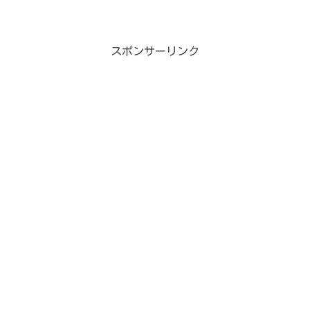
た強盗事件です。この事件が起きた時に
Twitterで応援をしたんですけど、その時
にオーナーさんがわざわざminiのブログ
を覗いてくれ...
スポンサーリンク