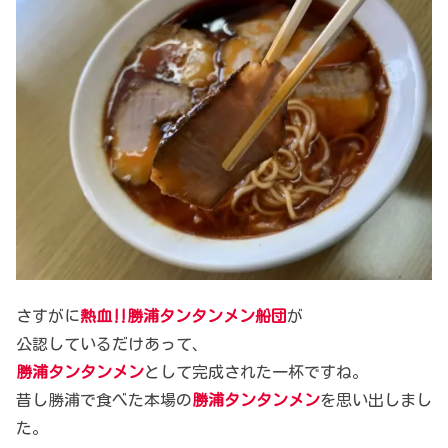
さすがに
熱血‼︎勝浦タンタンメン船団
が
公認しているだけあって、
勝浦タンタンメン
として完成された一杯ですね。
昔し勝浦で食べた本場の
勝浦タンタンメン
を思い出しまし
た。