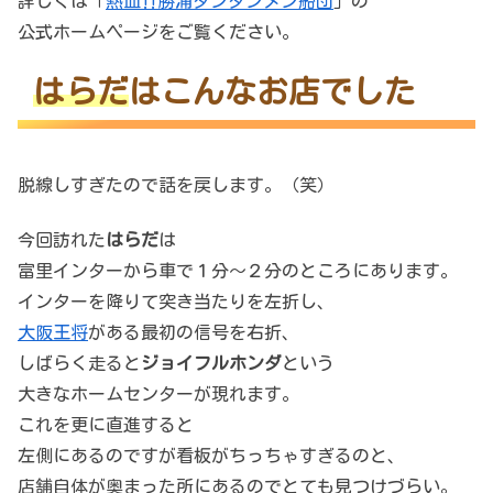
詳しくは「
熱血‼︎勝浦タンタンメン船団
」の
公式ホームページをご覧ください。
はらだ
はこんなお店でした
脱線しすぎたので話を戻します。（笑）
今回訪れた
はらだ
は
富里インターから車で１分〜２分のところにあります。
インターを降りて突き当たりを左折し、
大阪王将
がある最初の信号を右折、
しばらく走ると
ジョイフルホンダ
という
大きなホームセンターが現れます。
これを更に直進すると
左側にあるのですが看板がちっちゃすぎるのと、
店舗自体が奥まった所にあるのでとても見つけづらい。