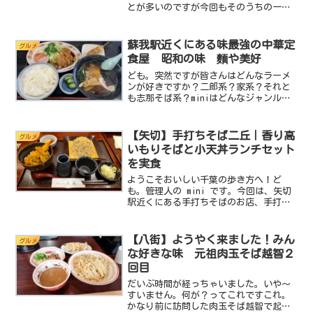
とが多いのですが今回もそのうちの一つ
になりました。今までに出会った富里に
あるインパクト大なお店↓今回お邪魔す
るのはボウボウラーメンとみです。この
蘇我駅近くにある味最強の中華定
グルメ
ボウボウラーメンは看板が...
食屋 昭和の味 麵や美好
ども。突然ですが皆さんはどんなラーメ
ンが好きですか？二郎系？家系？それと
も志那そば系？miniはどんなジャンルも
そこそこ好きなんですが最近は歳なの
か？あまり脂っこいものが苦手になりつ
つあります。そして安くて量が多いラー
【矢切】手打ちそば二丘｜香り高
グルメ
メンより少し高価でも美...
いもりそばと小天丼ランチセット
を実食
ようこそおいしい千葉の歩き方へ！ど
も。管理人の mini です。今回は、矢切
駅近くにある手打ちそばのお店、手打ち
そば二丘に行ってきました。目立つ場所
にドーンとあるお店ではありませんが、
こういうお店にこそ、経験を積んだ職人
【八街】ようやく来ました！みん
グルメ
の一枚が潜んでいるん...
な好きな味 元祖肉玉そば越智２
回目
だいぶ時間が経っちゃいました。いや～
すいません。何が？ってこれですこれ。
かなり前に訪問した肉玉そば越智で起き