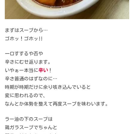
まずはスープから…
ゴホッ！ゴホッ‼︎
一口すするや否や
辛さにむせ返ります。
いやぁー本当に
辛い
！
辛さ普通のはずなのに…
時期が時期だけに余り咳き込んでいると
変に思われるので、
なんとか体勢を整えて再度スープを味わいます。
ラー油の下のスープは
鶏ガラスープでちゃんと