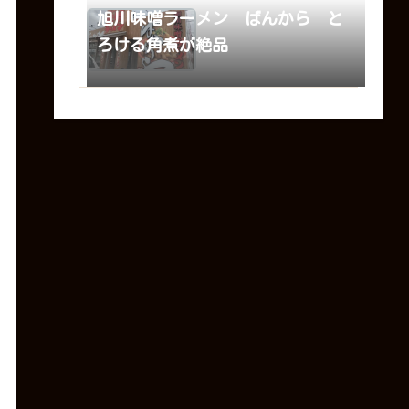
旭川味噌ラーメン ばんから と
ろける角煮が絶品