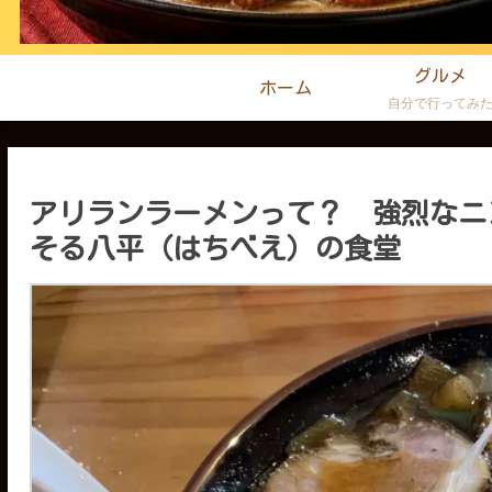
グルメ
ホーム
自分で行ってみ
アリランラーメンって？ 強烈なニ
そる八平（はちべえ）の食堂