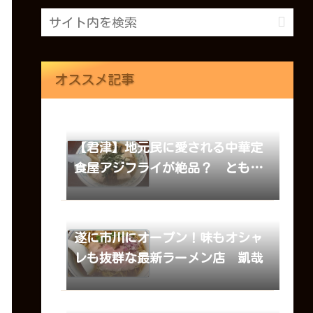
オススメ記事
【君津】地元民に愛される中華定
食屋アジフライが絶品？ ともち
ゃんらーめん
遂に市川にオープン！味もオシャ
レも抜群な最新ラーメン店 凱哉