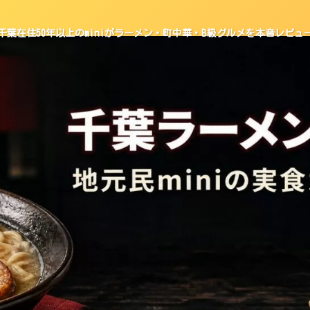
千葉在住50年以上のminiがラーメン・町中華・B級グルメを本音レビュ