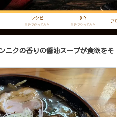
レシピ
DIY
プ
た
自分で作ってみた
自分でやってみた
ンニクの香りの醤油スープが食欲をそ