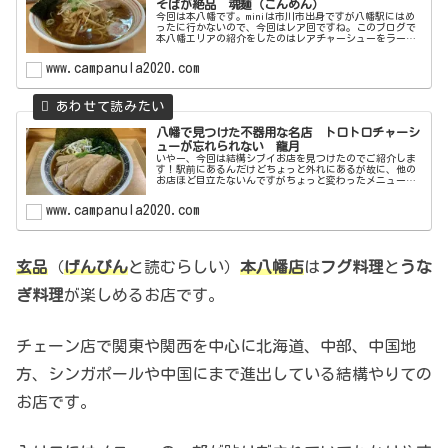
そばが絶品 魂麺（こんめん）
今回は本八幡です。miniは市川市出身ですが八幡駅にはめ
ったに行かないので、今回はレア回ですね。このブログで
本八幡エリアの紹介をしたのはレアチャーシューをラーメ
ンに採用した発祥の店と言われている拉麺菜とトロトロチ
ャーシューが印象的だった龍月...
www.campanula2020.com
八幡で見つけた不器用な名店 トロトロチャーシ
ューが忘れられない 龍月
いやー、今回は結構シブイお店を見つけたのでご紹介しま
す！駅前にあるんだけどちょっと外れにあるが故に、他の
お店ほど目立たないんですがちょっと変わったメニューが
あったりと知っていて損はないお店です。というより穴場
的なお得感のあるお店なので是非最...
www.campanula2020.com
玄品
（
げんぴん
と読むらしい）
本八幡店
は
フグ料理
と
うな
ぎ料理
が楽しめるお店です。
チェーン店で関東や関西を中心に北海道、中部、中国地
方、シンガポールや中国にまで進出している結構やりての
お店です。