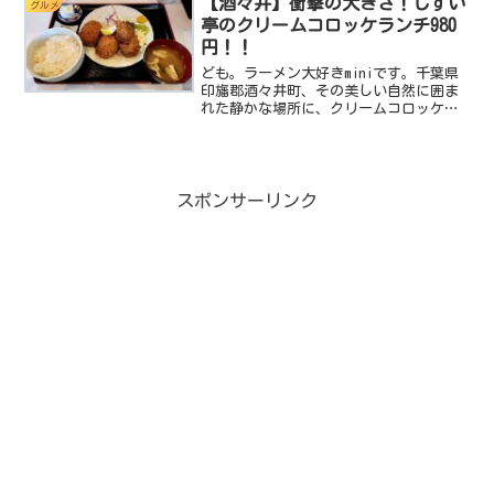
【酒々井】衝撃の大きさ！しすい
グルメ
がいい！これから春に向け...
亭のクリームコロッケランチ980
円！！
ども。ラーメン大好きminiです。千葉県
印旛郡酒々井町、その美しい自然に囲ま
れた静かな場所に、クリームコロッケ愛
好者にとっての真の宝物、しすい亭が佇
んでいます。この記事では、しすい亭で
の特別なランチ体験を紹介し、その魅力
を余すことなく探りま...
スポンサーリンク