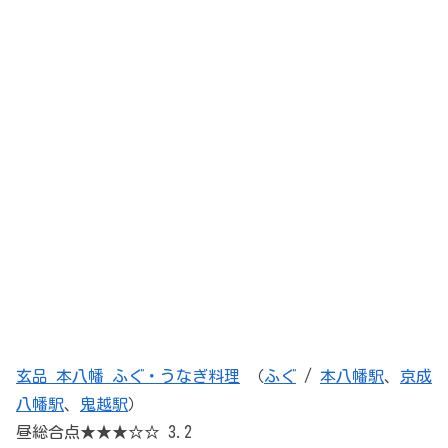
玄品 本八幡 ふぐ・うなぎ料理
（
ふぐ
/
本八幡駅
、
京成
八幡駅
、
鬼越駅
）
昼総合点★★★☆☆ 3.2