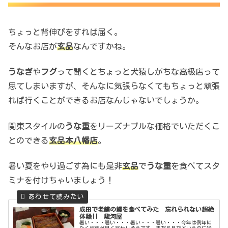
ちょっと背伸びをすれば届く。
そんなお店が
玄品
なんですかね。
うなぎ
や
フグ
って聞くとちょっと犬猿しがちな高級店って
思てしまいますが、そんなに気張らなくてもちょっと頑張
れば行くことができるお店なんじゃないでしょうか。
関東スタイルの
うな重
をリーズナブルな価格でいただくこ
とのできる
玄品本八幡店
。
暑い夏をやり過ごす為にも是非
玄品
で
うな重
を食べてスタ
ミナを付けちゃいましょう！
成田で老舗の鰻を食べてみた 忘れられない超絶
体験!! 駿河屋
暑い・・・暑い・・・暑い・・・暑い・・・今年は例年に