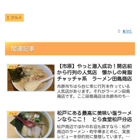
グルメ
mini
関連記事
【市原】やっと潜入成功！開店前
グルメ
から行列の人気店 懐かしの背脂
チャッチャ系 ラーメン田島商店
市原市ちはら台に常に行列を作っている
人気店があります。それがラーメン田島
商店です。ここ田島商店は市原市のちは
ら台と言ういわゆるベットタウンにあり
ながら平日の昼間でも常に行列を作って
いるんです。miniも何度か潜入にチャレ
松戸にある最高に美味い塩ラーメ
グルメ
ンジしたんですがいず...
ンならここ！ とら食堂松戸分店
松戸周辺でほかのお店も探すなら：松戸
周辺のラーメン・町中華まとめに、実食
レビューを目的別に整理しています。透