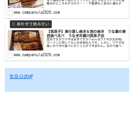
なく梅雨が早く終わりそうです。まだ６月だというのに猛
暑日のところもチラホラ・・・千葉県もご多分に漏れず暑
いです。こんな暑いと夏バテしてしまう。。こんな時は精
の付くものでも食べてなんとか元気...
www.campanula2020.com
【我孫子】東の蒸し焼き＆西の焼き うな重の東
西食べ比べ うなぎお賀川我孫子店
突然ですがウナギは好きですか？miniはウナギが大好物。
ラーメンと同じぐらい大好物なんです。しかし、ウナギは
高いので中々食べに行くことができません。なので食べに
行くのなら美味いウナギ屋さんにいきたい！そう考えるの
は当然ですよね？以前までウナ...
www.campanula2020.com
玄品公式HP