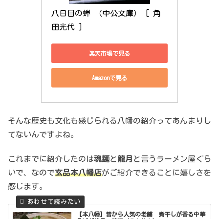
八日目の蝉 （中公文庫） [ 角
田光代 ]
楽天市場で見る
Amazonで見る
そんな歴史も文化も感じられる八幡の紹介ってあんまりし
てないんですよね。
これまでに紹介したのは
魂麺
と
龍月
と言うラーメン屋ぐら
いで、なので
玄品本八幡店
がご紹介できることに嬉しさを
感じます。
【本八幡】昔から人気の老舗 煮干しが香る中華