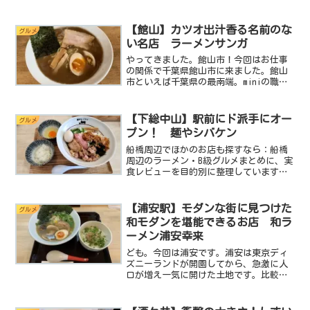
きとおるような褐色のスープ香り立つ醤
油の香ばしさ口に入れると踊るようにプ
ルプルとはじける弾力豊かな麺醤油ラー
【館山】カツオ出汁香る名前のな
グルメ
メンの王道喜多方ラーメン...
い名店 ラーメンサンガ
やってきました。館山市！今回はお仕事
の関係で千葉県館山市に来ました。館山
市といえば千葉県の最南端。miniの職場
から車でも２時間弱は掛かる遠い街。こ
れはもう軽く旅行ですね。（笑）どー
も。旅行先でも美味しいラーメンを探し
【下総中山】駅前にド派手にオー
グルメ
続けるminiです。基...
プン！ 麺やシバケン
船橋周辺でほかのお店も探すなら：船橋
周辺のラーメン・B級グルメまとめに、実
食レビューを目的別に整理しています。
ども。ラーメン大好きminiです。今年の
夏はめちゃくちゃ暑いですよね。こうも
暑いとどんなに大好きなラーメンでも結
【浦安駅】モダンな街に見つけた
グルメ
構しんどかったりし...
和モダンを堪能できるお店 和ラ
ーメン浦安幸来
ども。今回は浦安です。浦安は東京ディ
ズニーランドが開園してから、急激に人
口が増え一気に開けた土地です。比較的
新しい街と言えるわけです。なので街全
体の作りが非常にモダンでお洒落な作ら
れているんですよ。散策していて気持ち