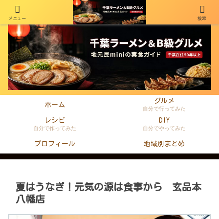
メニュー
検索
千葉在住50年以上のminiがラーメン・町中華・B級グルメを本音レビュー
グルメ
ホーム
自分で行ってみた
レシピ
DIY
自分で作ってみた
自分でやってみた
プロフィール
地域別まとめ
夏はうなぎ！元気の源は食事から 玄品本
八幡店