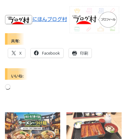
にほんブログ村
共有:
X
Facebook
印刷
いいね:
読
み
込
み
中…