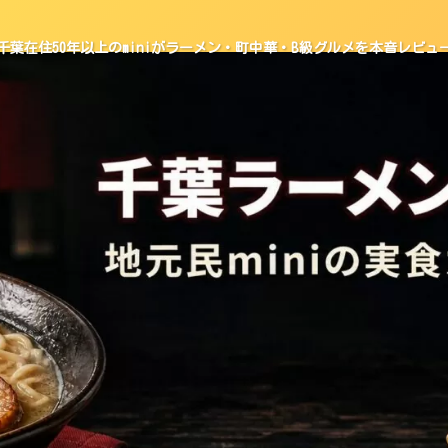
千葉在住50年以上のminiがラーメン・町中華・B級グルメを本音レビュ