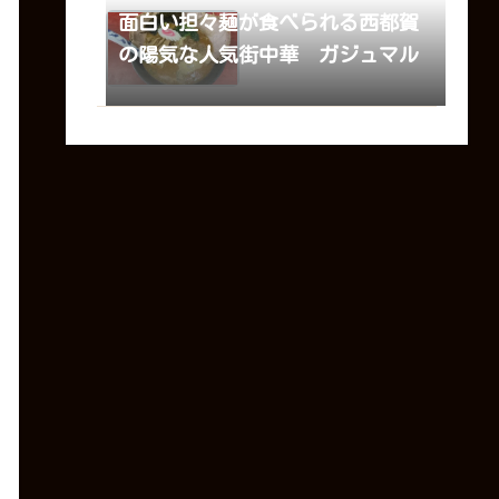
面白い担々麺が食べられる西都賀
の陽気な人気街中華 ガジュマル