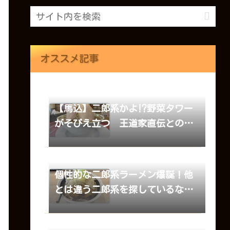
オススメ記事
【馬込】二郎系かよ⁉野菜タワー
がそびえ立つ 王道家直伝との丸
家船橋店
個性的な二郎系ラーメン爆誕！他
とは違う二郎系を探しているなら
ここ らー麺だるま