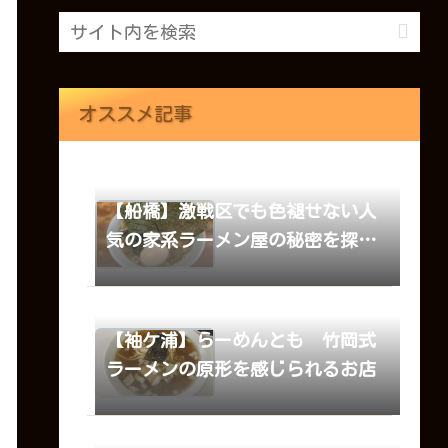
オススメ記事
【船橋】激戦区でも色褪せない人
気の家系ラーメン屋の秘密を探っ
てみた！ 横浜ラーメン武蔵家
【袖ケ浦】らーめんとも 竹岡式
ラーメンの原形を感じられるお店