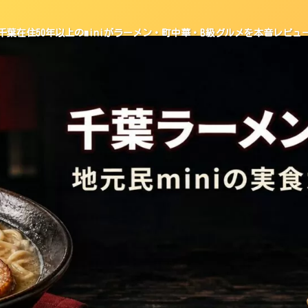
千葉在住50年以上のminiがラーメン・町中華・B級グルメを本音レビュ