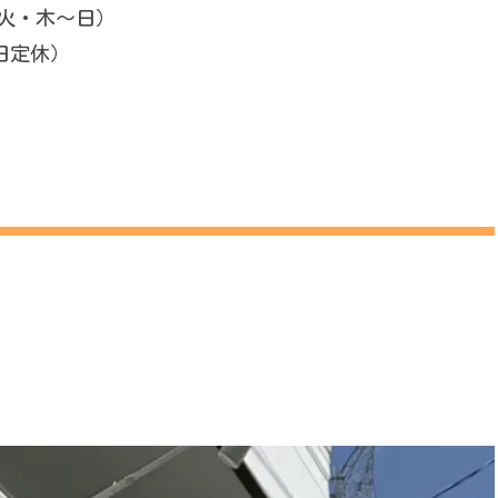
（月・火・木～日）
日定休）