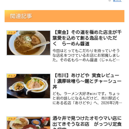
関連記事
【東金】その道を極めた店主が千
グルメ
葉愛を込めて創る逸品をいただ
く らーめん醤道
今回はとってもこだわりを持っていそう
な店名をつけているお店にお邪魔しまし
た。その名もらーめん醤道（じゃんど
う）東金バージョンです。環七にある人
気ラーメン店、醤道で修業を積んだ店主
が2012年に千葉県東金市でオープンさせ
【市川】あけどや 実食レビュー
グルメ
たお店で、千葉の食材に...
｜濃厚味噌ら〜麺とチャーシュー
丼
ども。ラーメン大好きminiです。ちょっ
と前の話しになるんだけど、市川駅近く
にある名店「あけどや」へ、2026年2月
24日20時54分頃に訪問しました。市川で
は指折りの名店なのに、ブログに上げて
いなかったのでとりあえずあげておきま
酒々井で見つけたオモウマい店に
グルメ
す。行った...
出てきそうなお店 がっつり定食