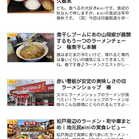
久留実
ども。食べるの大好きminiです。食欲の
秋なんて申しますが、miniの食欲は年中
無休です。（笑）今回は印旛郡酒々井で
とってもワイルドな定食屋を見つけてし
まったのでご紹介したいと思います。そ
の名もがっつり定食久留実！！・・・っ
煮干しブームにあの山岡家が展開
グルメ
な、ワイルドだろ...
するもう一つのラーメンチェー
ン 極煮干し本舗
風はまだまだ冷たいけど、晴れると車内
は暑いぐらいの陽気になってきました
ね。春です春♪ラーメンクエストがしや
すく一番経験値を稼げる季節です。ど
も、miniです。さて今回は京葉線の蘇我
駅近くにある極煮干し本舗 さんへ突撃
赤い看板が安定の美味しさの印
グルメ
です。基本データ店名：極...
ラーメンショップ 椿
久々にラーメンショップのラーメンが食
べたい！ラーメンショップのラーメンは
時々こんな感情にとらわれるんですよ
ね。まるでケンタッキーフライドチキン
のように。と言うことで今回はラーメン
ショップ椿 酒々井sp前店 さんに突撃
松戸周辺のラーメン・町中華まと
グルメ
します。基本データ店名：...
め｜地元民miniの実食レビュー
松戸周辺で実際に食べ歩いたラーメン・