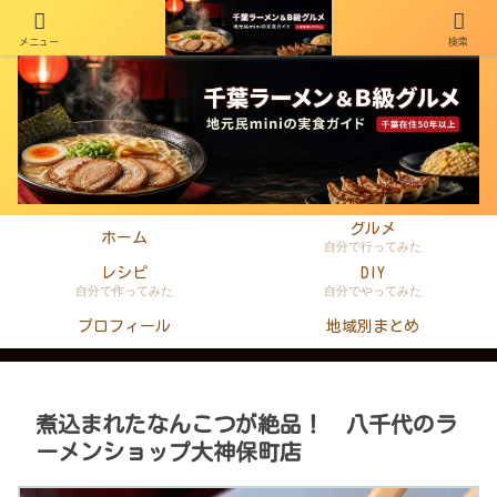
メニュー
検索
千葉在住50年以上のminiがラーメン・町中華・B級グルメを本音レビュー
グルメ
ホーム
自分で行ってみた
レシピ
DIY
自分で作ってみた
自分でやってみた
プロフィール
地域別まとめ
煮込まれたなんこつが絶品！ 八千代のラ
ーメンショップ大神保町店