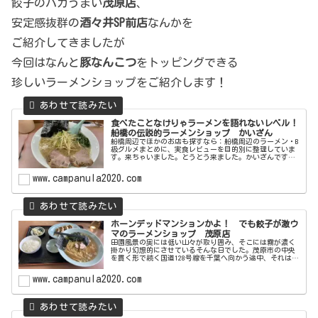
餃子のバカうまい
茂原店
、
安定感抜群の
酒々井SP前店
なんかを
ご紹介してきましたが
今回はなんと
豚なんこつ
をトッピングできる
珍しいラーメンショップをご紹介します！
食べたことなけりゃラーメンを語れないレベル！
船橋の伝説的ラーメンショップ かいざん
船橋周辺でほかのお店も探すなら：船橋周辺のラーメン・B
級グルメまとめに、実食レビューを目的別に整理していま
す。来ちゃいました。とうとう来ました。かいざんです。
常にメディアに取り上げられ長年行列を絶やさない超有名
店。昔はちょいちょい来てたんで...
www.campanula2020.com
ホーンデッドマンションかよ！ でも餃子が激ウ
マのラーメンショップ 茂原店
田園風景の奥には低い山々が取り囲み、そこには霧が濃く
掛かり幻想的にさせているそんな日でした。茂原市の中央
を貫く形で続く国道128号線を千葉へ向かう途中、それは突
然現れるのでした。そうラーメンショップ茂原店です。靄
が掛かった風景に突如現れる赤...
www.campanula2020.com