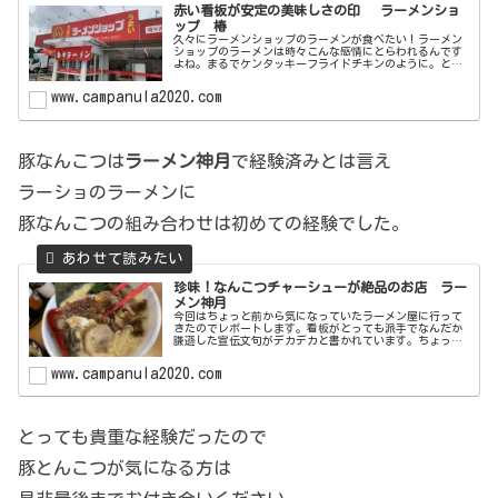
赤い看板が安定の美味しさの印 ラーメンショ
ップ 椿
久々にラーメンショップのラーメンが食べたい！ラーメン
ショップのラーメンは時々こんな感情にとらわれるんです
よね。まるでケンタッキーフライドチキンのように。と言
うことで今回はラーメンショップ椿 酒々井sp前店 さん
に突撃します。基本データ店名：...
www.campanula2020.com
豚なんこつは
ラーメン神月
で経験済みとは言え
ラーショのラーメンに
豚なんこつの組み合わせは初めての経験でした。
珍味！なんこつチャーシューが絶品のお店 ラー
メン神月
今回はちょっと前から気になっていたラーメン屋に行って
きたのでレポートします。看板がとっても派手でなんだか
謙遜した宣伝文句がデカデカと書かれています。ちょっと
アンバランスなその看板が前から気になっていたんです。
ねっ。ド派手なんだけど謙遜してる...
www.campanula2020.com
とっても貴重な経験だったので
豚とんこつが気になる方は