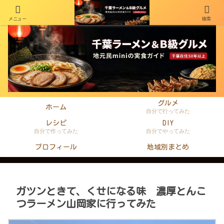
メニュー
検索
千葉在住50年以上のminiがラーメン・町中華・B級グルメを本音レビュー
グルメ
ホーム
自分で行ってみた
レシピ
DIY
自分で作ってみた
自分でやってみた
プロフィール
地域別まとめ
ガツンときて、くせになる味 濃厚とんこ
つラーメン山岡家に行ってみた