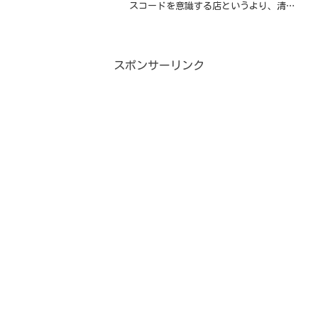
スコードを意識する店というより、清潔
感のあるきれいめカジュアルで楽しめる
雰囲気でした予約：友人との食事や飲み
放題コースを考えるなら、来店前に席・
コースの空きを確認してお...
スポンサーリンク