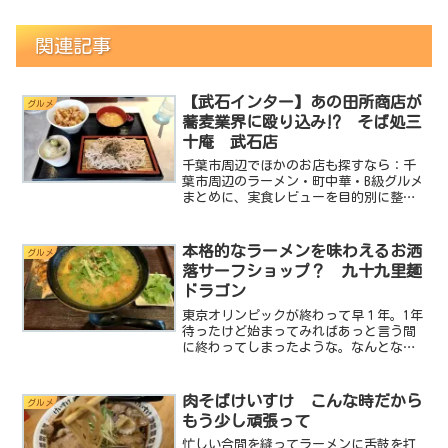
関連記事
【武石インター】あの田所商店が
グルメ
蕎麦業界に殴り込み⁉ そば処三
十庵 武石店
千葉市周辺でほかのお店も探すなら：千
葉市周辺のラーメン・町中華・B級グルメ
まとめに、実食レビューを目的別に整理
しています。ども。ラーメン大好きmini
です。今回はお蕎麦です。んっ⁉最近、
蕎麦多くね？と思ったあなた。正解で
本格的なラーメンを味わえるお洒
グルメ
す。ラーメン大好きな...
落サーフショップ？ 九十九里麺
ドラゴン
東京オリンピックが終わって早１年。1年
待ったけど始まってみればあっと言う間
に終わってしまったような。なんとなく
虚しさが胸を締め付けます。しかし嬉し
かったこともありました。それは今回の
オリンピックで初めて競技として採用さ
肉そばけいすけ こんな時だから
グルメ
れたサーフィンが千葉で...
もう少し頑張って
忙しい合間を縫ってラーメンに舌鼓を打