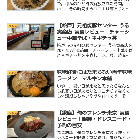
つ。ほんのひと時の解放された時間。し
かし、その時間すらコロナは奪おうと牙
をむく。そんな中、コロナに負けず一所
懸命その空間をプロデュースしてくれて
いる人たちが居る。だからminiはその思
【松戸】元祖焼豚センター うる
グルメ
いに応えるべく今日も...
寅商店 実食レビュー｜チャーシ
ュー中華そば・ネギチャ丼
松戸市の元祖焼豚センター うる寅商店を
2026年7月に訪問。チャーシュー中華そば
とネギチャ丼を実食し、味、麺、焼豚、
待ち時間、広い駐車場を紹介します。
味噌好きにはたまらない百年味噌
グルメ
ラーメン マルキン本舗
いやー、暑い日が来たと思ったらなんと
も肌寒い日が来たりとコロナじゃなくて
も体調崩しちゃいそうなminiです。そう
だこんな時は身体にいい味噌ラーメンを
食べよう！って事で、今回は味噌ラーメ
ン専門店のマルキン本舗さんへ突撃しま
【銀座】俺のフレンチ東京 実食
グルメ
す。基本データ店名：...
レビュー｜服装・ドレスコード・
予約の目安
先に結論｜俺のフレンチ東京の服装・ド
レスコード服装：訪問時は、厳格なドレ