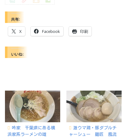
共有:
X
Facebook
印刷
いいね:
吟家 千葉県にある横
激ウマ鶏・豚ダブルチ
浜家系ラーメンの雄
ャーシュー 麺匠 風流