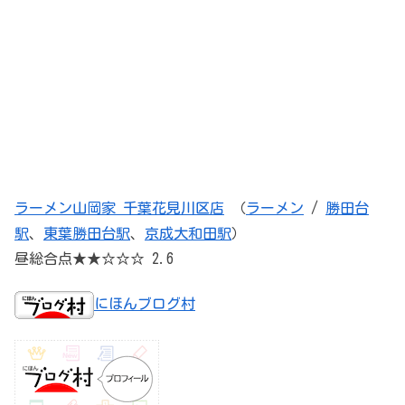
ラーメン山岡家 千葉花見川区店
（
ラーメン
/
勝田台
駅
、
東葉勝田台駅
、
京成大和田駅
）
昼総合点★★☆☆☆ 2.6
にほんブログ村