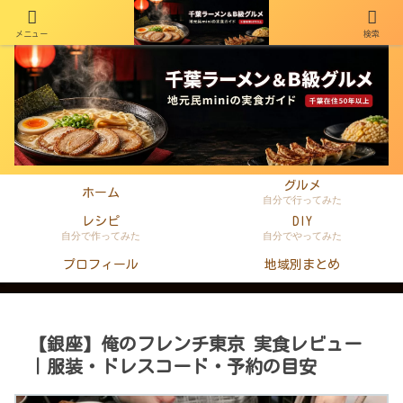
メニュー
検索
千葉在住50年以上のminiがラーメン・町中華・B級グルメを本音レビュー
グルメ
ホーム
自分で行ってみた
レシピ
DIY
自分で作ってみた
自分でやってみた
プロフィール
地域別まとめ
【銀座】俺のフレンチ東京 実食レビュー
｜服装・ドレスコード・予約の目安