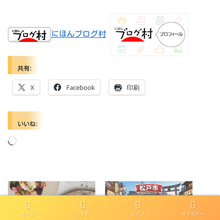
にほんブログ村
共有:
X
Facebook
印刷
いいね:
読
み
込
み
中…
ホーム
シェア
トップ
サイドバー