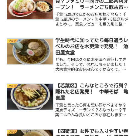
負？ファミリー向けの二郎系店オ
ープン！ ラーメンごち豚古市場
店
千葉市周辺でほかのお店も探すなら：千
葉市周辺のラーメン・町中華・B級グルメ
まとめに、実食レビューを目的別に整理
しています。ども！今回は、新規オープ
ンの二郎系ラーメン店のご紹介です。こ
のお店はオープン前から気になってい
学生時代に知ってたら毎日通うレ
グルメ
て、前を通る度に「早くオ...
ベルのお店を木更津で発見！ 池
田屋食堂
ども。今回は久々に木更津へ遠征してき
ました。そして、発見しちゃいました！
大衆食堂的なお店なんですが安くて、う
まくて、ホッとするようななんとなく懐
かしいお店を。こんなお店が高校時代に
あったならきっと放課後に毎日通ってた
【若葉区】こんなところで行列？
グルメ
と思うんですよ。そんな素...
隠れた名店発見！ 中華そば 亀
喜屋
千葉と言ったら何を思い浮かべますか？
東京ディズニーランド？ふなっしー？千
葉には色んな良いところが存在します
が、miniが子供のころから有名なのは八
街のピーナッツでした。知ってます？八
街のピーナッツ。美味しんですよね。八
【四街道】女性でも入りやすい雰
グルメ
街のピーナッツ。食べ始...