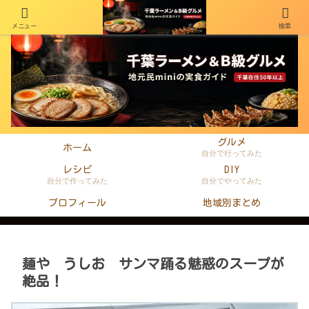
メニュー
検索
千葉在住50年以上のminiがラーメン・町中華・B級グルメを本音レビュー
グルメ
ホーム
自分で行ってみた
レシピ
DIY
自分で作ってみた
自分でやってみた
プロフィール
地域別まとめ
麺や うしお サンマ踊る魅惑のスープが
絶品！