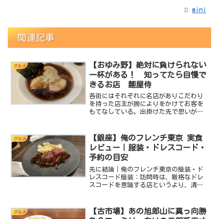
mini
関連記事
【おゆみ野】絶対に負けられない
グルメ
一杯がある！ 知ってたら自慢で
きるお店 麺屋侍
各街にはそれぞれに名店がありこだわり
を持った店主が腕によりをかけてお客を
もてなしている。出掛けた先で思いがけ
ずそんなお店に出会うととてもラッキー
な気分になります。今日ご紹介するのは
そんなお店です。その店名は麺屋侍で見
【銀座】俺のフレンチ東京 実食
グルメ
た目のアクが強く入るのを...
レビュー｜服装・ドレスコード・
予約の目安
先に結論｜俺のフレンチ東京の服装・ド
レスコード服装：訪問時は、厳格なドレ
スコードを意識する店というより、清潔
感のあるきれいめカジュアルで楽しめる
雰囲気でした予約：友人との食事や飲み
放題コースを考えるなら、来店前に席・
【古市場】あの旭郎山に真っ向勝
グルメ
コースの空きを確認してお...