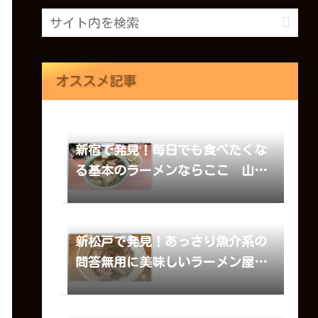
オススメ記事
新宿で発見！毎日でも食べたくな
る基本のラーメンならここ 山田
屋
新松戸で発見！あっさり魚介系の
問答無用に美味しいラーメン屋
麺道GENTEN