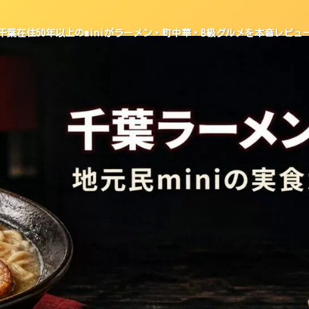
千葉在住50年以上のminiがラーメン・町中華・B級グルメを本音レビュ