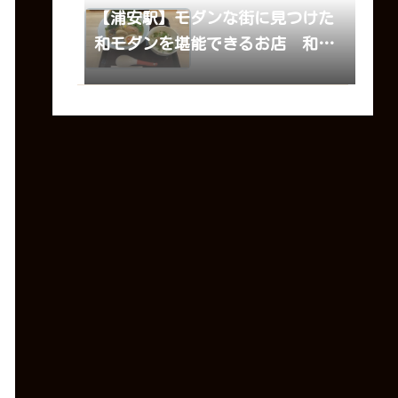
【浦安駅】モダンな街に見つけた
和モダンを堪能できるお店 和ラ
ーメン浦安幸来