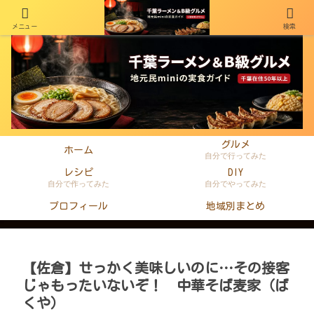
メニュー
検索
千葉在住50年以上のminiがラーメン・町中華・B級グルメを本音レビュー
グルメ
ホーム
自分で行ってみた
レシピ
DIY
自分で作ってみた
自分でやってみた
プロフィール
地域別まとめ
【佐倉】せっかく美味しいのに…その接客
じゃもったいないぞ！ 中華そば麦家（ば
くや）