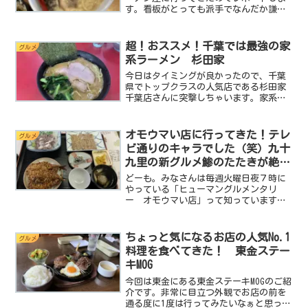
す。看板がとっても派手でなんだか謙遜
した宣伝文句がデカデカと書かれていま
す。ちょっとアンバランスなその看板が
前から気になっていたんです。ねっ。ド
超！おススメ！千葉では最強の家
グルメ
派手なんだけど謙遜してる...
系ラーメン 杉田家
今日はタイミングが良かったので、千葉
県でトップクラスの人気店である杉田家
千葉店さんに突撃しちゃいます。家系ラ
ーメンと言えばminiは職場の近くの吟屋
さんなんです。吟屋さんのレポートを過
去２回行うほど好きなんです。なぜなら
オモウマい店に行ってきた！テレ
グルメ
その味も去ることなが...
ビ通りのキャラでした（笑）九十
九里の新グルメ鯵のたたきが絶
品！金沢食堂
どーも。みなさんは毎週火曜日夜７時に
やっている「ヒューマングルメンタリ
ー オモウマい店」って知っています
か？miniは結構な確率で見てるんです
よ。だって面白いんですもん。めちゃく
ちゃな大盛で激安な料理を出すお店やハ
ちょっと気になるお店の人気No.1
グルメ
チャメチャなキャラクターの...
料理を食べてきた！ 東金ステー
キMOG
今回は東金にある東金ステーキMOGのご紹
介です。非常に目立つ外観でお店の前を
通る度に1度は行ってみたいなぁと思って