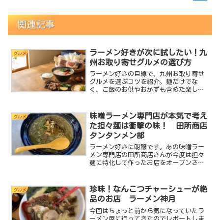
関連記事
ラーメン好きが次に試したい！九
グルメ
州お取り寄せグルメの選び方
ラーメン好きの目線で、九州お取り寄せ
グルメを選ぶコツを紹介。麺だけでな
く、ご飯のお供やおかずも含めた楽しみ
方をまとめました。
味噌ラーメン専門店が本気で考え
グルメ
た担々麺は衝撃の味！ 田所商店
タンタンメン部
ラーメン好きに朗報です。あの味噌ラー
メン専門店の田所商店さんが今度は担々
麺に特化して作ったお店をオープンさせ
たんです。その名も 田所商店タンタン
メン部 です。この田所商店タンタンメ
ン部は昨年の10月にオープンしたばかり
珍味！なんこつチャーシューが絶
グルメ
なんですが看板はネオン...
品のお店 ラーメン神月
今回はちょっと前から気になっていたラ
ーメン屋に行ってきたのでレポートしま