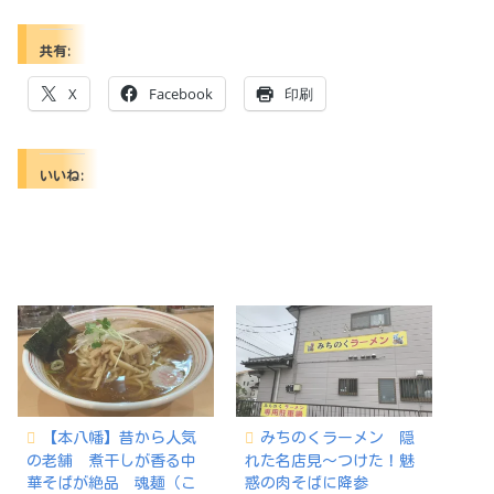
共有:
X
Facebook
印刷
いいね:
【本八幡】昔から人気
みちのくラーメン 隠
の老舗 煮干しが香る中
れた名店見〜つけた！魅
華そばが絶品 魂麺（こ
惑の肉そばに降参