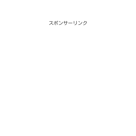
いたお店です。めちゃめちゃ雰囲気があ
って美味しいハンバーグを食べられるお
店なので気になる方は最後までお付き合
いください。min...
スポンサーリンク