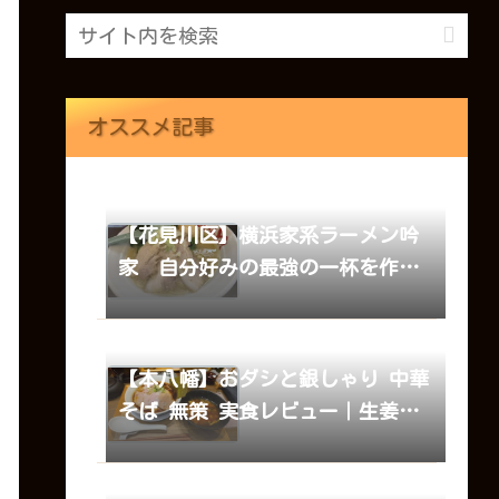
オススメ記事
【花見川区】横浜家系ラーメン吟
家 自分好みの最強の一杯を作る
楽しみ
【本八幡】おダシと銀しゃり 中華
そば 無策 実食レビュー｜生姜そ
ば・うなまぶしセット