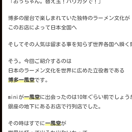
「おっちゃん。替え玉！バリカタで！」
博多の屋台で楽しまれていた独特のラーメン文化が
このお店によって日本全国へ
そしてその人気は留まる事を知らず世界各国へ瞬く
そう。今回ご紹介するのは
日本のラーメン文化を世界に広めた立役者である
博多一風堂
です。
miniが
一風堂
に出会ったのは10年ぐらい前でしょう
銀座の地下にあるお店で行列店でした。
その時はすでに
一風堂
が