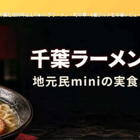
千葉在住50年以上のminiがラーメン・町中華・B級グルメを本音レビュ