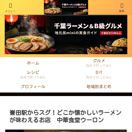
メニュー
検索
千葉在住50年以上のminiがラーメン・町中華・B級グルメを本音レビュー
グルメ
ホーム
自分で行ってみた
レシピ
DIY
自分で作ってみた
自分でやってみた
プロフィール
地域別まとめ
誉田駅からスグ！どこか懐かしいラーメン
が味わえるお店 中華食堂ウーロン