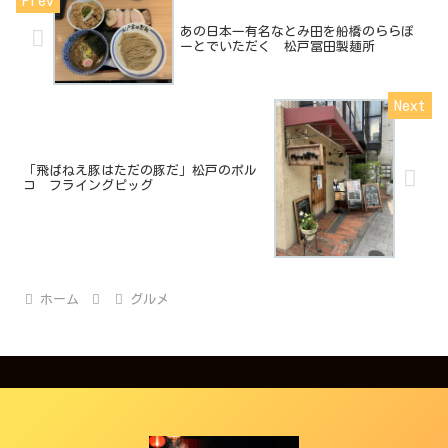
あの日本一有名なとみ田を船橋のららぽ
ーとでいただく 松戸冨田製麺所
「飛ばねえ豚はただの豚だ」松戸のポル
コ フライングピッグ
ホーム
グルメ