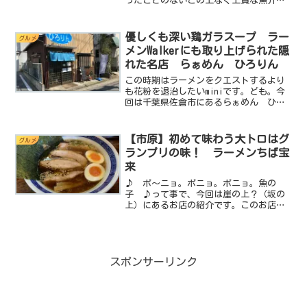
ったことのないこの上なく上質な魚介系
ラーメンを提供してくれるお店です。煮
干しはどーも苦手って人でも一瞬で好き
になるはずですよ。では早速レポート開
優しくも深い鶏ガラスープ ラー
グルメ
始です。基本データ店名：...
メンWalkerにも取り上げられた隠
れた名店 らぁめん ひろりん
この時期はラーメンをクエストするより
も花粉を退治したいminiです。ども。今
回は千葉県佐倉市にあるらぁめん ひろ
りん さんに突撃します。基本データ店
名：らぁめん ひろりん住所：千葉県佐
倉市上志津1656-54電話：不明駐車場：
【市原】初めて味わう大トロはグ
グルメ
なし営業時間：...
ランプリの味！ ラーメンちば宝
来
♪ ポ～ニョ。ポニョ。ポニョ。魚の
子 ♪って事で、今回は崖の上？（坂の
上）にあるお店の紹介です。このお店一
見すると普通の街中華なんですがトント
ロを使った非常に珍しいチャーシューを
出してくれる変わったお店なんです。ト
ントロのチャーシュー。食べ...
スポンサーリンク