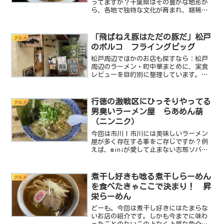
ってますか？千葉県はその豊かな地形か
ら、各地で独特な文化が育まれ、類稀な
風土が根付いています。ある意味特殊な
県といっても過言ではないでしょう。そ
れは食文化に於いても然りで、千葉県各
「飛ばねえ豚はただの豚だ」松戸
グルメ
地では様々な郷土料理があ...
のポルコ フライングピッグ
松戸周辺でほかのお店も探すなら：松戸
周辺のラーメン・町中華まとめに、実食
レビューを目的別に整理しています。
「飛ばねえ豚はただの豚だ」…miniの記
憶が正しければ、そんなことを言ってい
るイタリア生まれの豚が昔にいたよう
行徳の激戦区にひっそりやってる
グルメ
な…ラーメンばかり食べて...
男臭いラーメン屋 らあめん葫
（ニンニク）
今回は市川！市川には美味しいラーメン
屋が多く存在する事をご存じですか？例
えば、miniが愛して止まない志那ソバ小
むろやこだわりの素材で魅了する麺屋真
星、市川駅の近くに出来た凱哉（がい
や）、そしてげんこつ餃子でおなじみの
煮干し好きも唸る煮干しらーめん
グルメ
ひさご亭など。このブロ...
を食べたきゃここで決まり！ 昇
栄らーめん
どーも。今回は煮干し好きにはたまらな
いお店の紹介です。しかも今までに味わ