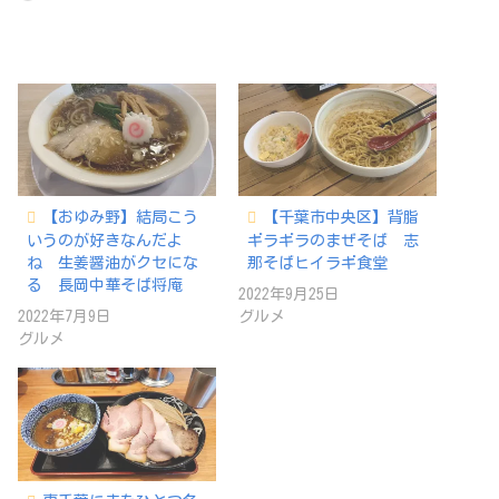
み
込
み
中…
【おゆみ野】結局こう
【千葉市中央区】背脂
いうのが好きなんだよ
ギラギラのまぜそば 志
ね 生姜醤油がクセにな
那そばヒイラギ食堂
る 長岡中華そば将庵
2022年9月25日
2022年7月9日
グルメ
グルメ