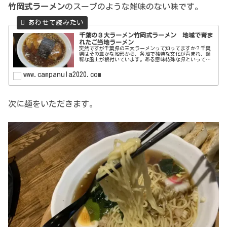
竹岡式ラーメン
のスープのような雑味のない味です。
千葉の３大ラーメン竹岡式ラーメン 地域で育ま
れたご当地ラーメン
突然ですが千葉県の三大ラーメンって知ってますか？千葉
県はその豊かな地形から、各地で独特な文化が育まれ、類
稀な風土が根付いています。ある意味特殊な県といっても
過言ではないでしょう。それは食文化に於いても然りで、
千葉県各地では様々な郷土料理があ...
www.campanula2020.com
次に麺をいただきます。