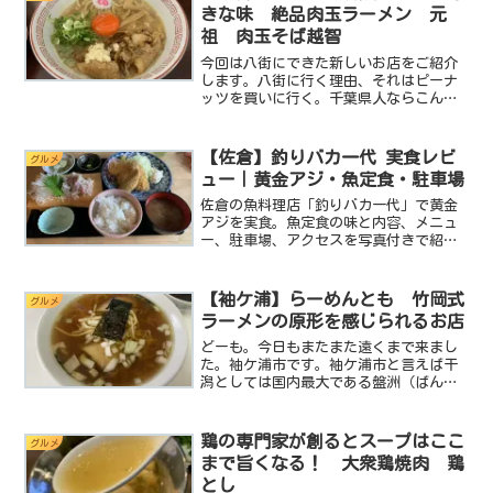
きな味 絶品肉玉ラーメン 元
祖 肉玉そば越智
今回は八街にできた新しいお店をご紹介
します。八街に行く理由、それはピーナ
ッツを買いに行く。千葉県人ならこんな
人が多いのでは？しかしそんな八街の街
にピーナッツ以外に行く理由ができるか
もしれません！出来たばかりの店舗なの
【佐倉】釣りバカ一代 実食レビ
グルメ
で綺麗だし美味しいお店な...
ュー｜黄金アジ・魚定食・駐車場
佐倉の魚料理店「釣りバカ一代」で黄金
アジを実食。魚定食の味と内容、メニュ
ー、駐車場、アクセスを写真付きで紹介
します。初訪問前に確認したいポイント
もまとめました。
【袖ケ浦】らーめんとも 竹岡式
グルメ
ラーメンの原形を感じられるお店
どーも。今日もまたまた遠くまで来まし
た。袖ケ浦市です。袖ケ浦市と言えば干
潟としては国内最大である盤洲（ばん
す）干潟が広がりその上には東京湾アク
アラインが通る今と昔が混在するなんと
も不思議な土地です。昔から庶民の台所
鶏の専門家が創るとスープはここ
グルメ
を支えてきた海洋資源の宝庫...
まで旨くなる！ 大衆鶏焼肉 鶏
とし