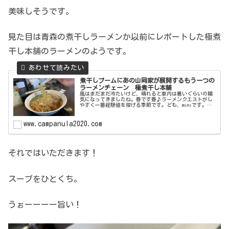
美味しそうです。
見た目は青森の煮干しラーメンか以前にレポートした極煮
干し本舗のラーメンのようです。
煮干しブームにあの山岡家が展開するもう一つの
ラーメンチェーン 極煮干し本舗
風はまだまだ冷たいけど、晴れると車内は暑いぐらいの陽
気になってきましたね。春です春♪ラーメンクエストがし
やすく一番経験値を稼げる季節です。ども、miniです。さ
て今回は京葉線の蘇我駅近くにある極煮干し本舗 さんへ
突撃です。基本データ店名：極...
www.campanula2020.com
それではいただきます！
スープをひとくち。
うぉーーーー旨い！