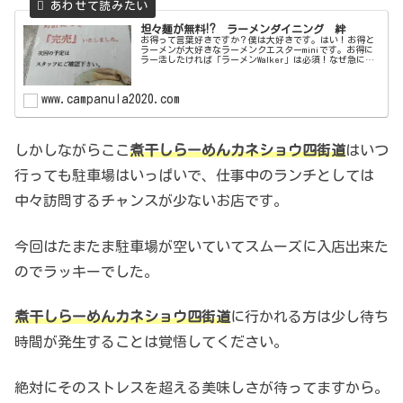
坦々麺が無料⁉︎ ラーメンダイニング 絆
お得って言葉好きですか？僕は大好きです。はい！お得と
ラーメンが大好きなラーメンクエスターminiです。お得に
ラー活したければ「ラーメンWalker」は必須！なぜ急にお
得の話をしたかというと、このラーメンクエストの為に買
った「ラーメンWalk...
www.campanula2020.com
しかしながらここ
煮干しらーめん
カネショウ四街道
はいつ
行っても駐車場はいっぱいで、仕事中のランチとしては
中々訪問するチャンスが少ないお店です。
今回はたまたま駐車場が空いていてスムーズに入店出来た
のでラッキーでした。
煮干しらーめんカネショウ四街道
に行かれる方は少し待ち
時間が発生することは覚悟してください。
絶対にそのストレスを超える美味しさが待ってますから。