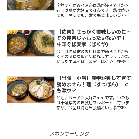
突然ですがみなさんは鶏が好きですか？
miniは鶏が大好きでなんです。鶏は焼い
ても、蒸しても、煮ても美味しいじゃな
いですか、しかもささみはヘルシー、モ
モは濃厚な旨味、手羽先なんて世界の山
ちゃんのあの旨さは国民食って行っても
【佐倉】せっかく美味しいのに…
グルメ
過言じゃありません。...
その接客じゃもったいないぞ！
中華そば麦家（ばくや）
今回は佐倉市のお店仕事で通ることが多
くその度に看板が気になってしょうがな
かった中華そば 麦家（ばくや）神桜店
に突撃します！なんでいつも気になって
いたかと言うと看板の写真が美味しそう
なんですよ。見るからにツルツルの麺が
【出張！小岩】漢字が難しすぎて
グルメ
いつもいつもminiを誘...
読めません！鼈（すっぽん） で
も激ウマ
ども。ラーメン大好きminiです。いつも
は千葉県内の飲食店をレポートしていま
すが、今回は特別出張編という事でお隣
の駅である小岩のラーメン屋をレポート
したいと思います。今回ご紹介するのは
つけ麺の有名店である鼈と言うお店。読
めます？鼈。スッポン...
スポンサーリンク