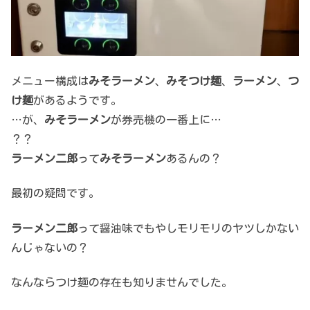
メニュー構成は
みそラーメン
、
みそつけ麺
、
ラーメン
、
つ
け麺
があるようです。
…が、
みそラーメン
が券売機の一番上に…
？？
ラーメン二郎
って
みそラーメン
あるんの？
最初の疑問です。
ラーメン二郎
って醤油味でもやしモリモリのヤツしかない
んじゃないの？
なんならつけ麺の存在も知りませんでした。