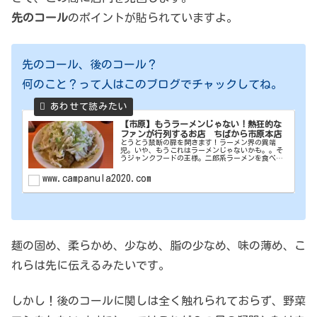
先のコール
のポイントが貼られていますよ。
先のコール、後のコール？
何のこと？って人はこのブログでチャックしてね。
【市原】もうラーメンじゃない！熱狂的な
ファンが行列するお店 ちばから市原本店
とうとう禁断の扉を開きます！ラーメン界の異端
児。いや、もうこれはラーメンじゃないかも。。そ
うジャンクフードの王様。二郎系ラーメンを食べて
きました。今回訪問したのは千葉県を代表する二郎
系ラーメン屋であるちばから市原本店です。いつお
www.campanula2020.com
店の前を通っ...
麺の固め、柔らかめ、少なめ、脂の少なめ、味の薄め、こ
れらは先に伝えるみたいです。
しかし！後のコールに関しは全く触れられておらず、野菜