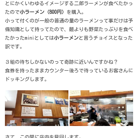
とにかくいわゆるイメージする二郎ラーメンが食べたかっ
たので
小ラーメン（800円）
を購入。
小って付くのが一般の普通の量のラーメンって事だけは予
備知識として持ってたので、麺よりも野菜たっぷりを食べ
たかったminiとしては
小ラーメン
と言うチョイスとなった
訳です。
３組の待ちしかないのって奇跡に近いんですかね？
食券を持ったままカウンター後ろで待っているお客さんに
ドッキングします。
さて、この間に店内を見回します。