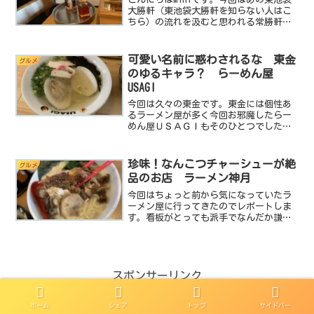
大勝軒（東池袋大勝軒を知らない人はこ
ちら）の流れを汲むと思われる常勝軒千
葉本店へ突撃しました。常勝軒のファン
の方は絶対に見ないでください！これは
飽くまでminiの主観に基づくブログです
可愛い名前に惑わされるな 東金
グルメ
が、実際に体験し...
のゆるキャラ？ らーめん屋
USAGI
今回は久々の東金です。東金には個性あ
るラーメン屋が多く今回お邪魔したらー
めん屋ＵＳＡＧＩもそのひとつでした。
見た目は非常に可愛く名前もUSAGIって可
愛らしい名前。でもでも味は本格的なラ
ーメンでしたので是非最後までお付き合
珍味！なんこつチャーシューが絶
グルメ
いください。それで...
品のお店 ラーメン神月
今回はちょっと前から気になっていたラ
ーメン屋に行ってきたのでレポートしま
す。看板がとっても派手でなんだか謙遜
した宣伝文句がデカデカと書かれていま
す。ちょっとアンバランスなその看板が
前から気になっていたんです。ねっ。ド
派手なんだけど謙遜してる...
スポンサーリンク
ホーム
シェア
トップ
サイドバー