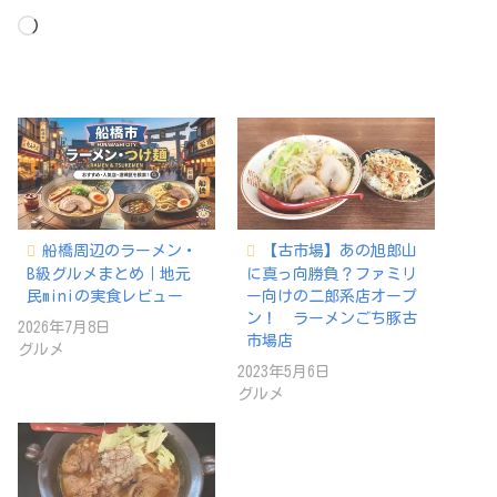
読
み
込
み
中…
船橋周辺のラーメン・
【古市場】あの旭郎山
B級グルメまとめ｜地元
に真っ向勝負？ファミリ
民miniの実食レビュー
ー向けの二郎系店オープ
ン！ ラーメンごち豚古
2026年7月8日
市場店
グルメ
2023年5月6日
グルメ