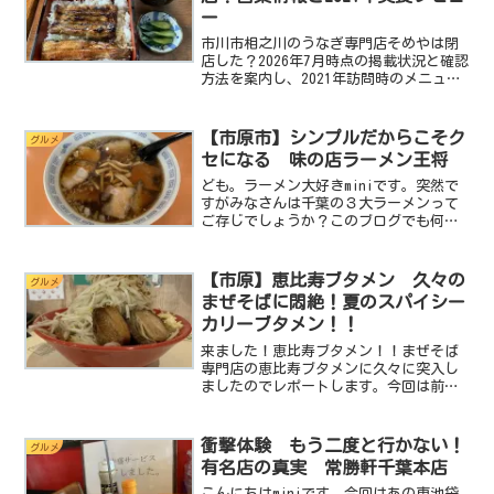
ー
市川市相之川のうなぎ専門店そめやは閉
店した？2026年7月時点の掲載状況と確認
方法を案内し、2021年訪問時のメニュー
と個人的な実食感想を紹介します。
【市原市】シンプルだからこそク
グルメ
セになる 味の店ラーメン王将
ども。ラーメン大好きminiです。突然で
すがみなさんは千葉の３大ラーメンって
ご存じでしょうか？このブログでも何度
か取り上げたことがあるのでご存じの方
も多いと思いますが改めて復習しておく
と、勝浦地方で海女さんの体温調節の為
【市原】恵比寿ブタメン 久々の
グルメ
に考案された「勝浦タ...
まぜそばに悶絶！夏のスパイシー
カリーブタメン！！
来ました！恵比寿ブタメン！！まぜそば
専門店の恵比寿ブタメンに久々に突入し
ましたのでレポートします。今回は前回
訪問した恵比寿ブタメン大網本店ではな
く、市原市の市街地にある方の恵比寿ブ
タメンにお邪魔しました。またまたエス
衝撃体験 もう二度と行かない！
グルメ
ニックなまぜそばをいただ...
有名店の真実 常勝軒千葉本店
こんにちはminiです。今回はあの東池袋