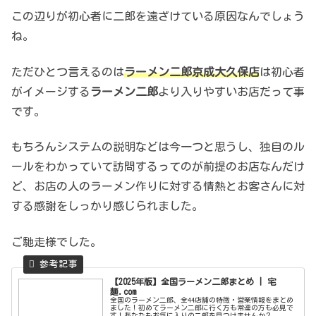
この辺りが初心者に二郎を遠ざけている原因なんでしょう
ね。
ただひとつ言えるのは
ラーメン二郎京成大久保店
は初心者
がイメージする
ラーメン二郎
より入りやすいお店だって事
です。
もちろんシステムの説明などは今一つと思うし、独自のル
ールをわかっていて訪問するってのが前提のお店なんだけ
ど、お店の人のラーメン作りに対する情熱とお客さんに対
する感謝をしっかり感じられました。
ご馳走様でした。
【2025年版】全国ラーメン二郎まとめ | 宅
麺.com
全国のラーメン二郎、全44店舗の特徴・営業情報をまとめ
ました！初めてラーメン二郎に行く方も常連の方も必見で
す！あなたもお気に入りの二郎を見つけませんか？