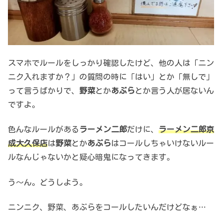
スマホでルールをしっかり確認したけど、他の人は「ニン
ニク入れますか？」の質問の時に「はい」とか「無しで」
って言うばかりで、
野菜
とか
あぶら
とか言う人が居ないん
ですよ。
色んなルールがある
ラーメン二郎
だけに、
ラーメン二郎京
成大久保店
は
野菜
とか
あぶら
はコールしちゃいけないルー
ルなんじゃないかと疑心暗鬼になってきます。
う～ん。どうしよう。
ニンニク、野菜、あぶらをコールしたいんだけどなぁ…