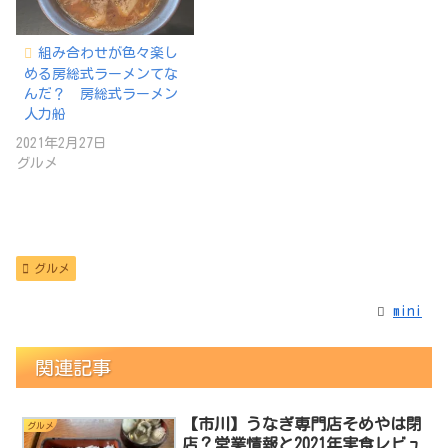
組み合わせが色々楽し
める房総式ラーメンてな
んだ？ 房総式ラーメン
人力船
2021年2月27日
グルメ
グルメ
mini
関連記事
【市川】うなぎ専門店そめやは閉
グルメ
店？営業情報と2021年実食レビュ