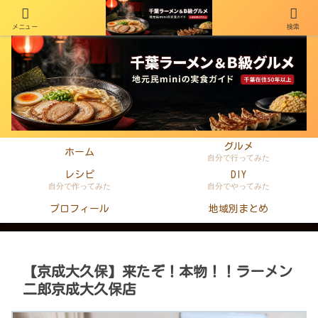
メニュー
検索
千葉在住50年以上のminiがラーメン・町中華・B級グルメを本音レビュー
グルメ
ホーム
自分で行ってみた
レシピ
DIY
自分で作ってみた
自分でやってみた
プロフィール
地域別まとめ
【京成大久保】来たぞ！本物！！ラーメン
二郎京成大久保店