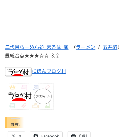
二代目らーめん処 まるは 旬
（
ラーメン
/
五井駅
）
昼総合点★★★☆☆ 3.2
にほんブログ村
共有:
X
Facebook
印刷