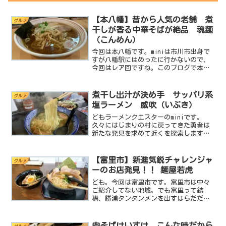
【本八幡】昔から人気の老舗 煮
グルメ
干しが香る中華そばが絶品 魂麺
（こんめん）
今回は本八幡です。miniは市川市出身で
すが八幡駅にはめったに行かないので、
今回はレア回ですね。このブログで本八
幡エリアの紹介をしたのはレアチャーシ
ューをラーメンに採用した発祥の店と言
われている拉麺菜とトロトロチャーシュ
煮干し出汁が決め手 サッパリ系
グルメ
ーが印象的だった龍月...
塩ラーメン 威吹（いぶき）
どもラーメンクエスターのminiです。
久々にはじまりの村に戻ってきた勇者は
新たな発見を求めて近くを探索します。
（笑）今回は千葉県千葉市花見川区にあ
る威吹（ いぶき）さんに突撃しました。
基本データ店名：麺処 威吹住所：千葉
【富里市】新進気鋭チャレンジャ
グルメ
県千葉市花見川区千種...
ーのお店発見！！ 麺屋若虎
ども。今回は富里市です。富里市は中々
ご紹介してない地域。でも富里って結
構、勝浦タンタンメンを出すはらだだっ
たり、お寿司屋さんみたいなラーメン屋
麺者屋ちくわだったりと、面白いお店が
あるんですよね。今回もそんな面白いラ
肉そばけいすけ こんな時だから