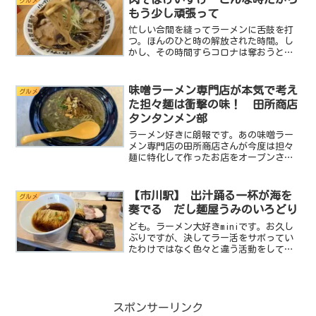
グルメ
ーメン屋を発見したのでご紹...
もう少し頑張って
忙しい合間を縫ってラーメンに舌鼓を打
つ。ほんのひと時の解放された時間。し
かし、その時間すらコロナは奪おうと牙
をむく。そんな中、コロナに負けず一所
懸命その空間をプロデュースしてくれて
いる人たちが居る。だからminiはその思
味噌ラーメン専門店が本気で考え
グルメ
いに応えるべく今日も...
た担々麺は衝撃の味！ 田所商店
タンタンメン部
ラーメン好きに朗報です。あの味噌ラー
メン専門店の田所商店さんが今度は担々
麺に特化して作ったお店をオープンさせ
たんです。その名も 田所商店タンタン
メン部 です。この田所商店タンタンメ
ン部は昨年の10月にオープンしたばかり
【市川駅】 出汁踊る一杯が海を
グルメ
なんですが看板はネオン...
奏でる だし麺屋うみのいろどり
ども。ラーメン大好きminiです。お久し
ぶりですが、決してラー活をサボってい
たわけではなく色々と違う活動をしてい
たのでブログがおろそかになってしまい
ました。すいません。それでは気持ちを
切り替えて参りましょう！さて、今回は
我がホームタウンであ...
スポンサーリンク