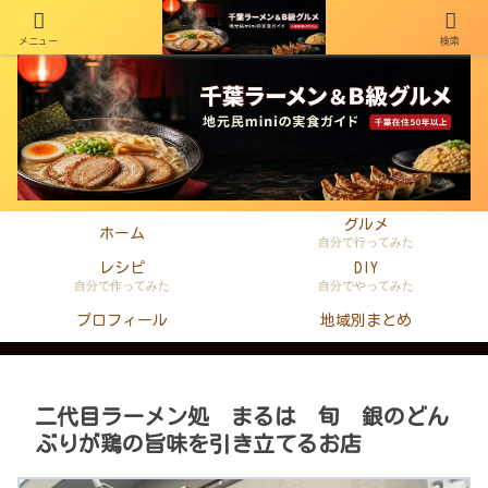
メニュー
検索
千葉在住50年以上のminiがラーメン・町中華・B級グルメを本音レビュー
グルメ
ホーム
自分で行ってみた
レシピ
DIY
自分で作ってみた
自分でやってみた
プロフィール
地域別まとめ
二代目ラーメン処 まるは 旬 銀のどん
ぶりが鶏の旨味を引き立てるお店