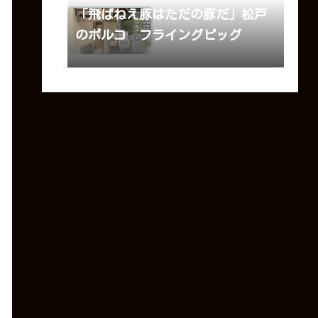
「飛ばねえ豚はただの豚だ」松戸
のポルコ フライングピッグ