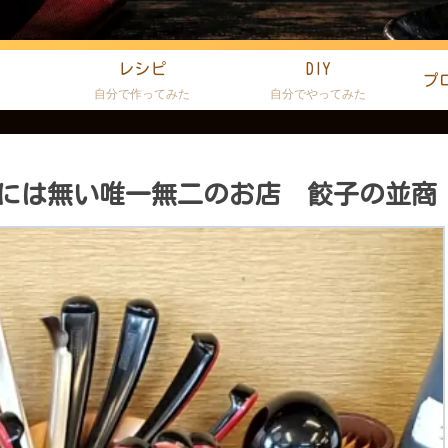
レシピ
DIY
プ
た
自分で作ってみた
自分でやってみた
には無い唯一無二のお店 餃子の並商