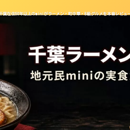
千葉在住50年以上のminiがラーメン・町中華・B級グルメを本音レビュ