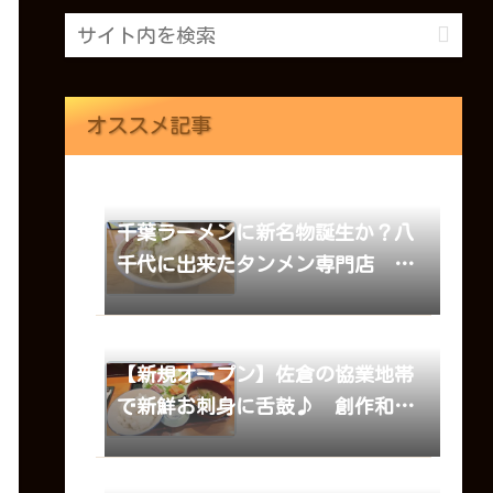
オススメ記事
千葉ラーメンに新名物誕生か？八
千代に出来たタンメン専門店 千
葉タンメンほむら
【新規オープン】佐倉の協業地帯
で新鮮お刺身に舌鼓♪ 創作和
食・定食 あお