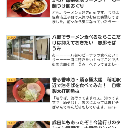
から）節系味噌ラーメン？ らー
麺つけ麺おぐり
ども。ラーメン大好きminiです。今回は
佐倉市王子台で人気のお店に突撃してき
ました。前々から気になっていたらー麺
つけ麺おぐりです。らー麺つけ麺おぐり
では他では味わえない、ちょっと変わっ
た一杯がいただけたのでしっかりとレポ
八街でラーメン食べるならここだ
グルメ
ートしていきたいと思...
けは抑えておきたい 志那そば
うみ
あーーーー八街のピーナッツ食べたい！
うーーーー海に行きたい！ってことで八
街の志那そば うみ へやってきまし
た。（笑）志那そばうみは以前訪れた際
に繊細で美味しいラーメンだった記憶が
ありその記憶を確かめるべく再訪するこ
香る香味油・踊る極太麺 稲毛駅
グルメ
とにしました。今回は志那そ...
近で油そばを食べてみた！ 自家
製太打麺勢拉
「油そば」流行ってますねぇ。知ってま
す？「油そば」。お店によってはまぜそ
ばなんて呼んだりもしています。miniは
何年か前に名古屋に遊びに行った際に台
湾まぜそばってのが街中で猛プッシュさ
れていたのを覚えています。台湾まぜそ
成田にもあったぞ！今流行りのタ
グルメ
ばって書いてあるのに...