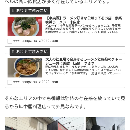
ベルの高い飲食店が多く存在しているエリアです。
【中央区】ラーメン好きなら知ってるお店 家系
横浜ラーメン 末広家
イエーイ！今回も家系ラーメンを食べてきました。千葉駅
周辺には有名な家系ラーメン屋が多く点在していますが今
回は駅からちょっと離れていても、いつも繁盛している名
店をご紹介します。それが家系横浜ラーメン末広家です。
駅からはちょっと離れてるんですけ...
www.campanula2020.com
大人の社交場で変身するラーメンと絶品のチャー
シュー丼に舌鼓 La麺 やきや
遂に発見しました！まるでツチノコみたいに珍しいお店
を！今回ご紹介するお店は路地裏でひっそりと営業してい
てジャズバーみたいなお店です。（雰囲気は決してラーメ
ン屋ではない）しかも一杯でおそばもラーメンも味わえる
不思議なラーメンを提供してくれるお...
www.campanula2020.com
そんなエリアの中でも
御縁
は独特の存在感を放っていて見
るからに中国料理店って外見なんです。