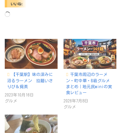
いいね:
読
み
込
み
中…
【千葉駅】味の深みに
千葉市周辺のラーメ
沼るラーメン 拉麺いさ
ン・町中華・B級グルメ
りび＆覓茶
まとめ｜地元民miniの実
食レビュー
2023年10月16日
グルメ
2026年7月8日
グルメ