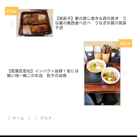
【我孫子】東の蒸し焼き＆西の焼き う
な重の東西食べ比べ うなぎお賀川我孫
子店
【若葉区若松】インパクト抜群！他には
無い唯一無二のお店 餃子の並商
ホーム
グルメ