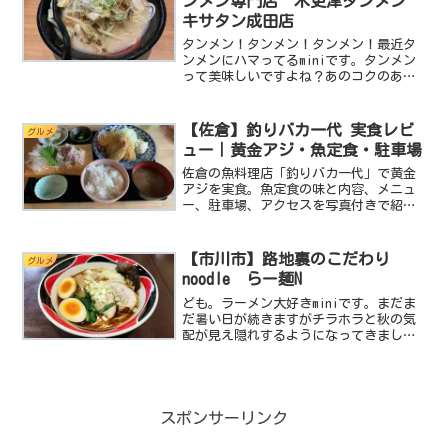
ンメン専門店 木更津タンメン
キサタン成田店
タンメン！タンメン！タンメン！最近タ
ンメンにハマってるminiです。タンメン
って美味しいですよね？あのコクのある
塩味スープに野菜たっぷりの具材がmini
の心を掴んで放しません。つい先日も千
葉タンメンって新しいラーメン屋見つけ
【佐倉】釣りバカ一代 実食レビ
グルメ
てレポートしたば...
ュー｜黄金アジ・魚定食・駐車場
佐倉の魚料理店「釣りバカ一代」で黄金
アジを実食。魚定食の味と内容、メニュ
ー、駐車場、アクセスを写真付きで紹介
します。初訪問前に確認したいポイント
もまとめました。
【市川市】路地裏のこだわり
グルメ
noodle らー麺N
ども。ラーメン大好きminiです。まだま
だ暑い日が続きますがチラホラと秋の気
配が見え隠れするようになってきまし
た。秋と言えば食欲の秋！多くの食材が
旬を迎える秋は食べるの大好きminiにと
っては最高の季節です。徐々に深まる秋
を感じつつ、min...
スポンサーリンク