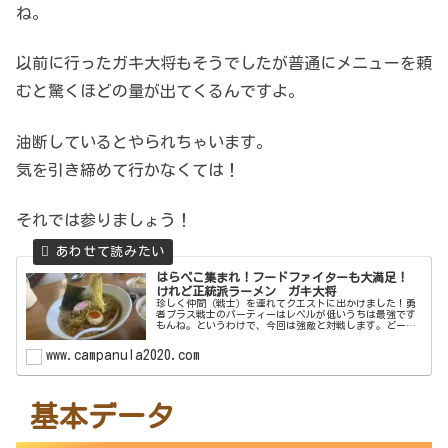
ね。
以前に行ったガキ大将もそうでしたが普通にメニューを頼
むと驚くほどの量が出てくるんですよ。
油断しているとやられちゃいます。
気を引き締めて行かなくては！
それでは参りましょう！
はらぺこ集まれ！フードファイターも大満足！
けれど正統派ラーメン ガキ大将
珍しく仲間（戦士）を連れてクエストに出かけました！勇
者プラス戦士のパーティーはレベルが低いうちは最強です
もんね。というわけで、今回は強敵と対戦します。どー
も、ラーメンクエスターのminiです。今回は千葉県市原市
にあるラーメンガキ大将市原山田...
www.campanula2020.com
基本データ