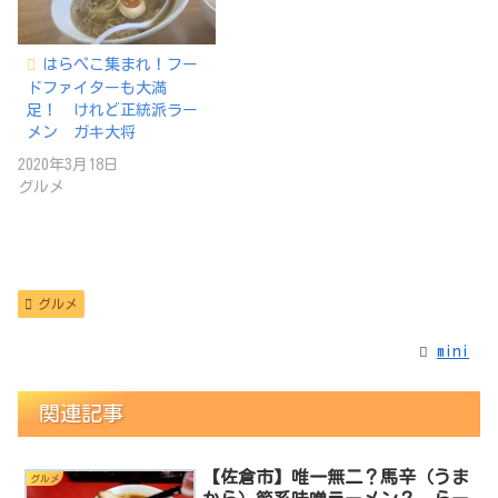
はらぺこ集まれ！フー
ドファイターも大満
足！ けれど正統派ラー
メン ガキ大将
2020年3月18日
グルメ
グルメ
mini
関連記事
【佐倉市】唯一無二？馬辛（うま
グルメ