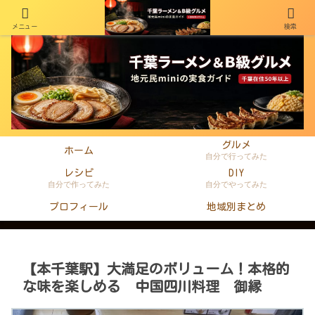
メニュー
検索
千葉在住50年以上のminiがラーメン・町中華・B級グルメを本音レビュー
グルメ
ホーム
自分で行ってみた
レシピ
DIY
自分で作ってみた
自分でやってみた
プロフィール
地域別まとめ
【本千葉駅】大満足のボリューム！本格的
な味を楽しめる 中国四川料理 御縁