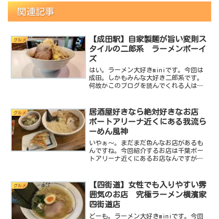
関連記事
【成田駅】自家製麺が旨い変則ス
グルメ
タイルの二郎系 ラーメンボーイ
ズ
はい。ラーメン大好きminiです。今回は
成田。しかもみんな大好き二郎系です。
何故かこのブログを読んでくれる人は二
郎系が好きみたいでアクセス数が伸びる
んですよね。今度まとめ記事でも作ろう
かしら。しかしmini本人は淡麗系が好き
居酒屋好きなら絶対好きなお店
グルメ
だったりします。...
ポートアリーナ近くにある我流ら
ーめん風神
いやぁ～。まだまだ色んなお店があるも
んですね。今回紹介するお店は千葉ポー
トアリーナ近くにあるお店なんですがラ
ーメン屋なのにバナナジュース専門店の
看板がある不思議なお店なんです。以前
い紹介した一蘭の近くですね。随分前か
【四街道】女性でも入りやすい雰
グルメ
らその存在自体は知ってた...
囲気のお店 究極ラーメン横濱家
四街道店
どーも。ラーメン大好きminiです。今回