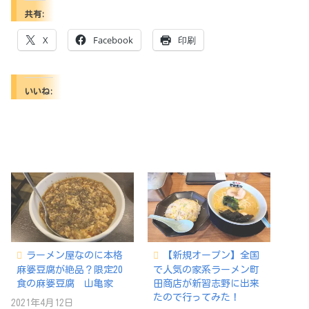
共有:
X
Facebook
印刷
いいね:
ラーメン屋なのに本格
【新規オープン】全国
麻婆豆腐が絶品？限定20
で人気の家系ラーメン町
食の麻婆豆腐 山亀家
田商店が新習志野に出来
たので行ってみた！
2021年4月12日