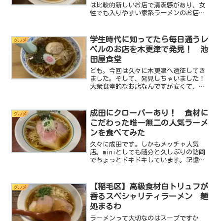
は比較的新しいお店で清潔感があり、女
性でも入りやすい家系ラーメンのお店を
紹介します。それが究極ラーメン横濱家
です。家系ラーメンは好きなんだけど、
あの威勢の良い接客がどうも苦手って人
学生時代に知ってたら毎日通うレ
グルメ
には良いおみせだと思...
ベルのお店を木更津で発見！ 池
田屋食堂
ども。今回は久々に木更津へ遠征してき
ました。そして、発見しちゃいました！
大衆食堂的なお店なんですが安くて、う
まくて、ホッとするようななんとなく懐
かしいお店を。こんなお店が高校時代に
あったならきっと放課後に毎日通ってた
成田にクローバーあり！ 食材に
グルメ
と思うんですよ。そんな素...
こだわった唯一無二の人気ラーメ
ンを食べてみた
久々に成田です。しかもメッチャ人気
店。miniとしても随分と久しぶりの訪問
でちょっとドキドキしています。記憶に
あるのはカイワレ大根。そう。キーワー
ドはカイワレ大根なんです。小さなお店
ですがとっても美味しくて知っていたら
【稲毛区】高級食材白トリュフが
グルメ
人に自慢できるような素...
香るスペシャリティラーメン 麺
処まるわ
ラーメンって大切なのはスープですか