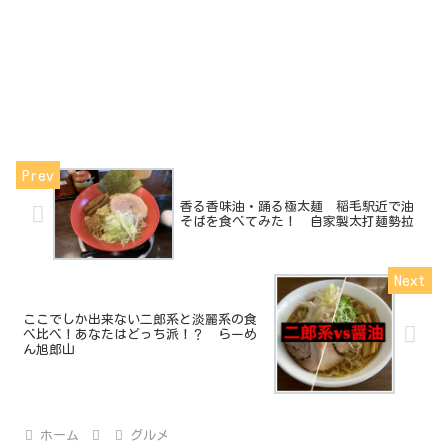
香る香味油・踊る極太麺 稲毛駅近で油
そばを食べてみた！ 自家製太打麺勢拉
ここでしか出来ない二郎系と淡麗系の食
べ比べ！あなたはどっち派！？ らーめ
ん旭郎山
ホーム
グルメ