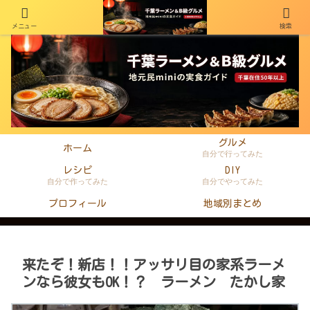
メニュー
検索
千葉在住50年以上のminiがラーメン・町中華・B級グルメを本音レビュー
グルメ
ホーム
自分で行ってみた
レシピ
DIY
自分で作ってみた
自分でやってみた
プロフィール
地域別まとめ
来たぞ！新店！！アッサリ目の家系ラーメ
ンなら彼女もOK！？ ラーメン たかし家