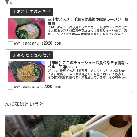
す。
超！おススメ！千葉では最強の家系ラーメン 杉
田家
今日はタイミングが良かったので、千葉県でトップクラス
の人気店である杉田家千葉店さんに突撃しちゃいます。家
系ラーメンと言えばminiは職場の近くの吟屋さんなんで
す。吟屋さんのレポートを過去２回行うほど好きなんで
す。なぜならその味も去ることなが...
www.campanula2020.com
【市原】ここのチャーシューは食べなきゃ損なレ
ベル 王道いしい
どーも。最近どっぷり家系ラーメンにハマりつつあるmini
です。家系ラーメンは職場近くの吟屋で頂くことが多く、
その接客態度に惚れて何度も通っています。その時のレポ
ートはこちらそんなある日、千葉ではもっとも有名な家系
ラーメンである杉田屋に突撃し...
www.campanula2020.com
次に麺はというと