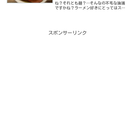
ね？それとも麺？…そんなの不毛な論議
ですかね？ラーメン好きにとってはスー
プも麺もラーメンですからね。なぜこん
な前振りから始めたかと言うと今日ご紹
介するのはスープを飲んだ瞬間に衝撃を
受けてしまうとってもスープ...
スポンサーリンク