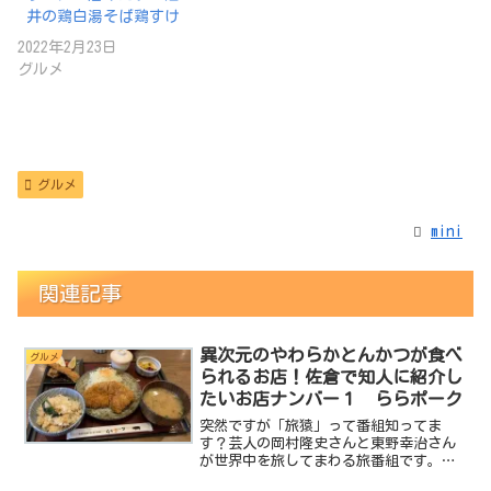
井の鶏白湯そば鶏すけ
2022年2月23日
グルメ
グルメ
mini
関連記事
異次元のやわらかとんかつが食べ
グルメ
られるお店！佐倉で知人に紹介し
たいお店ナンバー１ ららポーク
突然ですが「旅猿」って番組知ってま
す？芸人の岡村隆史さんと東野幸治さん
が世界中を旅してまわる旅番組です。
miniはこの番組が好きで結構見るんです