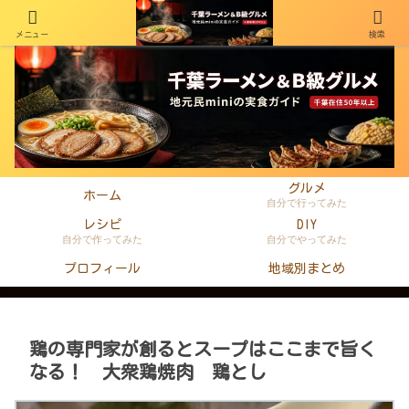
メニュー
検索
千葉在住50年以上のminiがラーメン・町中華・B級グルメを本音レビュー
グルメ
ホーム
自分で行ってみた
レシピ
DIY
自分で作ってみた
自分でやってみた
プロフィール
地域別まとめ
鶏の専門家が創るとスープはここまで旨く
なる！ 大衆鶏焼肉 鶏とし