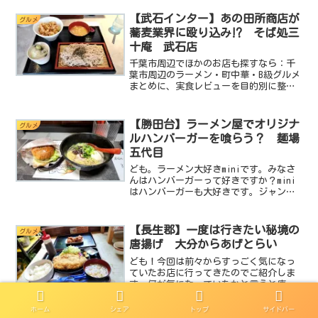
が最近はコロナの影響で海外ロケが無く
なり日本国内での撮影ばかりになってし
【武石インター】あの田所商店が
グルメ
まいました。それでも日本...
蕎麦業界に殴り込み⁉ そば処三
十庵 武石店
千葉市周辺でほかのお店も探すなら：千
葉市周辺のラーメン・町中華・B級グルメ
まとめに、実食レビューを目的別に整理
しています。ども。ラーメン大好きmini
です。今回はお蕎麦です。んっ⁉最近、
蕎麦多くね？と思ったあなた。正解で
【勝田台】ラーメン屋でオリジナ
グルメ
す。ラーメン大好きな...
ルハンバーガーを喰らう？ 麺場
五代目
ども。ラーメン大好きminiです。みなさ
んはハンバーガーって好きですか？mini
はハンバーガーも大好きです。ジャンク
な食べ物は大好物なんですよ。特にガッ
ツリ味の濃いぃ照焼き系なんが好きなん
ですよね。でも最近のハンバーガーって
【長生郡】一度は行きたい秘境の
グルメ
結構高いですよね...
唐揚げ 大分からあげとらい
ども！今回は前々からすっごく気になっ
ていたお店に行ってきたのでご紹介しま
す。何が気になっていたかと言うと唐揚
げです。そうみんな大好き唐揚げ。mini
はお仕事で千葉県中を駆け巡っていま
ホーム
シェア
トップ
サイドバー