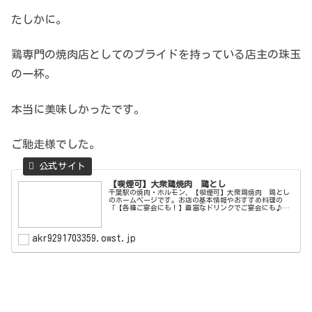
たしかに。
鶏専門の焼肉店としてのプライドを持っている店主の珠玉
の一杯。
本当に美味しかったです。
ご馳走様でした。
【喫煙可】大衆鶏焼肉 鶏とし
千葉駅の焼肉・ホルモン、【喫煙可】大衆鶏焼肉 鶏とし
のホームページです。お店の基本情報やおすすめ料理の
「【各種ご宴会にも！】豊富なドリンクでご宴会にも♪」
「リーズナブルな鶏肉専門の焼肉◎」「【鮮度抜群！】鶏
ユッケ！」をはじめとしたメニュー情...
akr9291703359.owst.jp