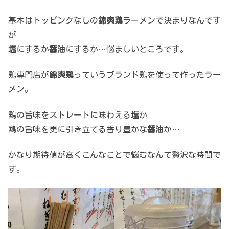
基本はトッピングなしの
錦爽鶏
ラーメンで決まりなんです
が
塩
にするか
醤油
にするか…悩ましいところです。
鶏専門店が
錦爽鶏
っていうブランド鶏を使って作ったラー
メン。
鶏の旨味をストレートに味わえる
塩
か
鶏の旨味を更に引き立てる香り豊かな
醤油
か…
かなり期待値が高くこんなことで悩むなんて贅沢な時間で
す。