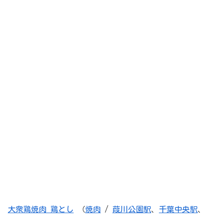
大衆鶏焼肉 鶏とし
（
焼肉
/
葭川公園駅
、
千葉中央駅
、