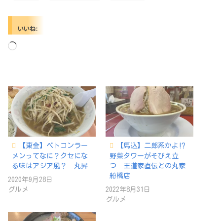
いいね:
読
み
込
み
中…
【東金】ベトコンラー
【馬込】二郎系かよ⁉
メンってなに？クセにな
野菜タワーがそびえ立
る味はアジア風？ 丸昇
つ 王道家直伝との丸家
船橋店
2020年9月28日
グルメ
2022年8月31日
グルメ