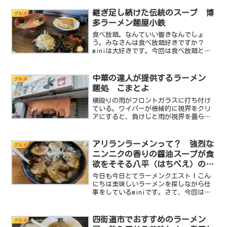
継ぎ足し続けた伝統のスープ 博
グルメ
多ラーメン麺屋小鉄
食べ放題。なんていい響きなんでしょ
う。みなさんは食べ放題好きですか？
miniは大好きです。今回は食べ放題とは
ちょっと違いますが博多とんこつラーメ
ンにのっけるトッピングを好きなだけの
せられるラーメン屋さん。これが今回ご
中華の達人が提供するラーメン
グルメ
紹介する麺や小鉄です。な...
麺処 こまとよ
横殴りの雨がフロントガラスに打ち付け
ている。ワイパーが機械的に視界をクリ
アにすると、負けじと雨が視界を曇らせ
る。そんないたちごっこが繰り返されて
いる車の中で今日のお店を探します。場
所は市原市。湿度が高く不快指数も自ず
アリランラーメンって？ 強烈な
グルメ
と上がり、ラーメン屋をゆ...
ニンニクの香りの醤油スープが食
欲をそそる八平（はちべえ）の食
堂
今日も今日とてラーメンクエスト！こん
にちは美味しいラーメンを探しながら仕
事をしているminiです。さて、今回は千
葉県長生郡長柄町（ちょうせいぐんなが
らまち）にある八平の食堂 さんに突撃
です。基本データ店名：八平の食堂住
四街道市でおすすめのラーメン
グルメ
所：千葉県長生郡長柄町...