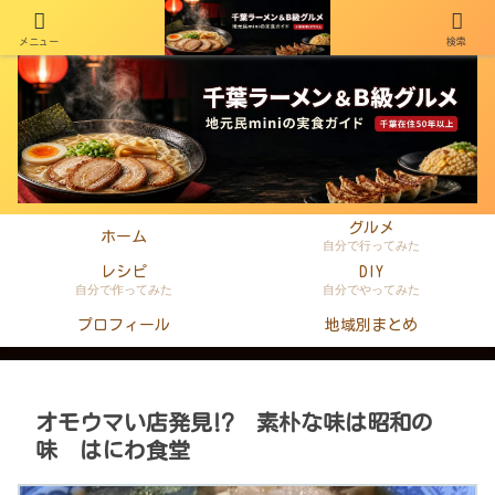
メニュー
検索
千葉在住50年以上のminiがラーメン・町中華・B級グルメを本音レビュー
グルメ
ホーム
自分で行ってみた
レシピ
DIY
自分で作ってみた
自分でやってみた
プロフィール
地域別まとめ
オモウマい店発見⁉ 素朴な味は昭和の
味 はにわ食堂