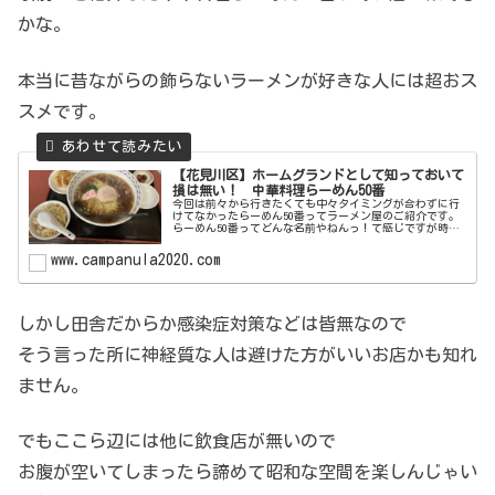
かな。
本当に昔ながらの飾らないラーメンが好きな人には超おス
スメです。
【花見川区】ホームグランドとして知っておいて
損は無い！ 中華料理らーめん50番
今回は前々から行きたくても中々タイミングが合わずに行
けてなかったらーめん50番ってラーメン屋のご紹介です。
らーめん50番ってどんな名前やねんっ！て感じですが時々
見かけますよね番号とか数字が店名になっているお店。こ
れってどんな意味があるんでし...
www.campanula2020.com
しかし田舎だからか感染症対策などは皆無なので
そう言った所に神経質な人は避けた方がいいお店かも知れ
ません。
でもここら辺には他に飲食店が無いので
お腹が空いてしまったら諦めて昭和な空間を楽しんじゃい