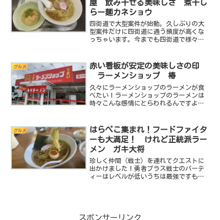
屋 飲み干せる美味しさ 煮干し
らー麺カネショウ
四街道で大型案件が始動。久しぶりの大
型案件だけに四街道に通う頻度が高くな
っちゃいます。今までも四街道で様々な
ラーメン屋を開拓してきましたが、とっ
ても美味しいのに機会に恵まれずご紹介
していなかったラーメン屋があります。
赤い看板が安定の美味しさの印
グルメ
それが、煮干しらーめんカ...
ラーメンショップ 椿
久々にラーメンショップのラーメンが食
べたい！ラーメンショップのラーメンは
時々こんな感情にとらわれるんですよ
ね。まるでケンタッキーフライドチキン
のように。と言うことで今回はラーメン
ショップ椿 酒々井sp前店 さんに突撃
はらぺこ集まれ！フードファイタ
グルメ
します。基本データ店名：...
ーも大満足！ けれど正統派ラー
メン ガキ大将
珍しく仲間（戦士）を連れてクエストに
出かけました！勇者プラス戦士のパーテ
ィーはレベルが低いうちは最強ですもん
ね。というわけで、今回は強敵と対戦し
ます。どーも、ラーメンクエスターの
miniです。今回は千葉県市原市にあるラ
ーメンガキ大将市原山田...
スポンサーリンク