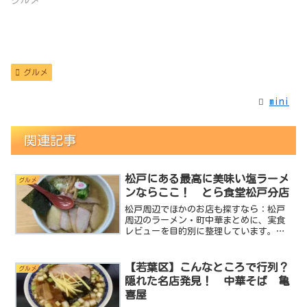
グルメ
グルメ
mini
関連記事
松戸にある最高に美味い塩ラーメ
グルメ
ンならここ！ とら食堂松戸分店
松戸周辺でほかのお店も探すなら：松戸
周辺のラーメン・町中華まとめに、実食
レビューを目的別に整理しています。透
きとおるような褐色のスープ香り立つ醤
油の香ばしさ口に入れると踊るようにプ
ルプルとはじける弾力豊かな麺醤油ラー
【若葉区】こんなところで行列？
グルメ
メンの王道喜多方ラーメン...
隠れた名店発見！ 中華そば 亀
喜屋