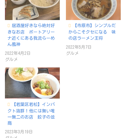
居酒屋好きなら絶対好
【市原市】シンプルだ
きなお店 ポートアリー
からこそクセになる 味
ナ近くにある我流らーめ
の店ラーメン王将
ん風神
2022年5月7日
2022年4月2日
グルメ
グルメ
【若葉区若松】インパ
クト抜群！他には無い唯
一無二のお店 餃子の並
商
2023年3月19日