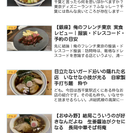
千葉と言ったら何を思い浮かべますか？
東京ディズニーランド？ふなっしー？千
葉には色んな良いところが存在します
が、miniが子供のころから有名なのは八
街のピーナッツでした。知ってます？八
街のピーナッツ。美味しんですよね。八
【銀座】俺のフレンチ東京 実食
グルメ
街のピーナッツ。食べ始...
レビュー｜服装・ドレスコード・
予約の目安
先に結論｜俺のフレンチ東京の服装・ド
レスコード服装：訪問時は、厳格なドレ
スコードを意識する店というより、清潔
感のあるきれいめカジュアルで楽しめる
雰囲気でした予約：友人との食事や飲み
放題コースを考えるなら、来店前に席・
目立たないガード沿いの隠れた名
グルメ
コースの空きを確認してお...
店 いなせな小技が光る 自家製
手打ち麺 粋や
ども。今回は西千葉駅近くにある粋なお
店の紹介です。その名も粋や。いなせや
と読ませるらしい。JR総武線の高架に沿
って走る細い道。そこに怪しげなカレー
屋さんと並んで営業しています。なんだ
かこだわりの強そうなお店なので気にな
【おゆみ野】結局こういうのが好
グルメ
った方は是非最後までお...
きなんだよね 生姜醤油がクセに
なる 長岡中華そば将庵