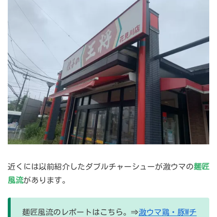
近くには以前紹介したダブルチャーシューが激ウマの
麺匠
風流
があります。
麺匠風流のレポートはこちら。⇒
激ウマ鶏・豚Wチ