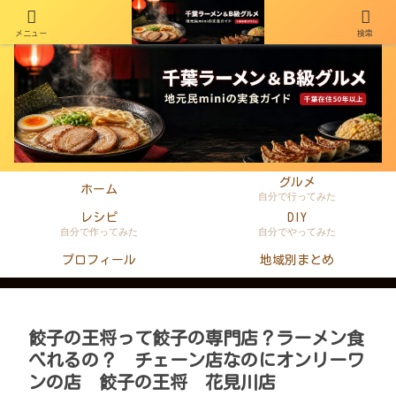
メニュー
検索
千葉在住50年以上のminiがラーメン・町中華・B級グルメを本音レビュー
グルメ
ホーム
自分で行ってみた
レシピ
DIY
自分で作ってみた
自分でやってみた
プロフィール
地域別まとめ
餃子の王将って餃子の専門店？ラーメン食
べれるの？ チェーン店なのにオンリーワ
ンの店 餃子の王将 花見川店