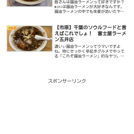
皆さんは醤油ラーメンって好きですか？
miniは醤油ラーメンが大好きなんです。
醤油ラーメンの中でも生姜が効いたヤツ
は大好物なんですよねぇ。以前、館山に
ある波音食堂の生姜醤油ラーメンにめち
ゃくちゃ感動したんですが今回は千葉の
【市原】千葉のソウルフードと言
グルメ
おゆみ野でおいしい生...
えばこれでしょ！ 富士屋ラーメ
ン五井店
濃いぃ醤油ラーメンってウマいですよ
ね。特にせっかく早起きグルメでやって
る「これぞ醤油ラーメン」的なヤツ。ま
さに醤油ラーメンって感じのヤツです。
今回ご紹介するのはそんなザ・醤油ラー
メンってヤツなんです。千葉県には３大
ラーメンてのがあってそのう...
スポンサーリンク