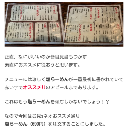
正直、なにがいいのか皆目見当もつかず
素直におススメに従おうと思います。
メニューには珍しく
塩らーめん
が一番最初に書かれていて
赤い字で
オススメ!!
のアピールまであります。
これはもう
塩らーめん
を頼むしかないでしょう！？
なので今回はお見sネオおススメ通り
塩らーめん
（690円）
を注文することにしました。