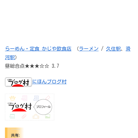
らーめん・定食 かじや飲食店
（
ラーメン
/
久住駅
、
滑
河駅
）
昼総合点★★★☆☆ 3.7
にほんブログ村
共有: