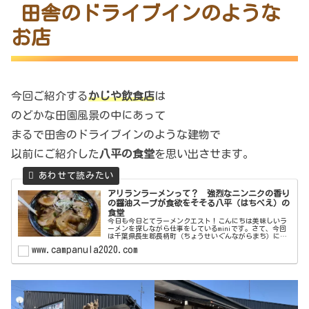
田舎のドライブインのような
お店
今回ご紹介する
かじや飲食店
は
のどかな田園風景の中にあって
まるで田舎のドライブインのような建物で
以前にご紹介した
八平の食堂
を思い出させます。
アリランラーメンって？ 強烈なニンニクの香り
の醤油スープが食欲をそそる八平（はちべえ）の
食堂
今日も今日とてラーメンクエスト！こんにちは美味しいラ
ーメンを探しながら仕事をしているminiです。さて、今回
は千葉県長生郡長柄町（ちょうせいぐんながらまち）にあ
る八平の食堂 さんに突撃です。基本データ店名：八平の
www.campanula2020.com
食堂住所：千葉県長生郡長柄町...