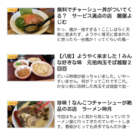
す。基本データ店名：来来亭住所：千葉
県千葉市花見川区さつきが丘1-46-12電
無料でチャーシュー丼がついてく
グルメ
話：043-3...
る？ サービス満点の店 麺屋よ
じむ
かっ、風が…強すぎる！ここしばらく天
候に恵まれず、ようやく晴天に恵まれた
と思ったら…台風か！ってぐらいの風
が！でも僕は負けません！雨が降ろうが
槍が降ろうが風が吹こうがラーメンクエ
ストを続けます。そう、どんな時でも旨
【八街】ようやく来ました！みん
グルメ
いラーメンを探求し続けるの...
な好きな味 元祖肉玉そば越智２
回目
だいぶ時間が経っちゃいました。いや～
すいません。何が？ってこれですこれ。
かなり前に訪問した肉玉そば越智で起き
た強盗事件です。この事件が起きた時に
Twitterで応援をしたんですけど、その時
にオーナーさんがわざわざminiのブログ
珍味！なんこつチャーシューが絶
グルメ
を覗いてくれ...
品のお店 ラーメン神月
今回はちょっと前から気になっていたラ
ーメン屋に行ってきたのでレポートしま
す。看板がとっても派手でなんだか謙遜
した宣伝文句がデカデカと書かれていま
す。ちょっとアンバランスなその看板が