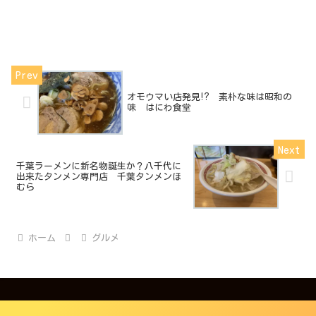
オモウマい店発見⁉ 素朴な味は昭和の
味 はにわ食堂
千葉ラーメンに新名物誕生か？八千代に
出来たタンメン専門店 千葉タンメンほ
むら
ホーム
グルメ