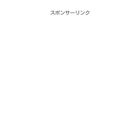
前から気になっていたんです。ねっ。ド
派手なんだけど謙遜してる...
スポンサーリンク