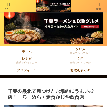
メニュー
検索
千葉在住50年以上のminiがラーメン・町中華・B級グルメを本音レビュー
グルメ
ホーム
自分で行ってみた
レシピ
DIY
自分で作ってみた
自分でやってみた
プロフィール
地域別まとめ
千葉の最北で見つけた穴場的にうまいお
店！ らーめん・定食かじや飲食店