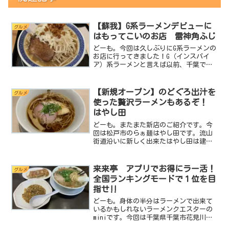
【蘇我】G系ラーメンデビューに
グルメ
はもってこいのお店 雷神角ふじ
どーも。今回は久しぶりにG系ラーメンの
お店に行ってきました！G（インスパイ
ア）系ラーメンと言えば以前、千葉では
大人気のちばからにお邪魔しました。ち
ばからは常に行列ができる人気店なんで
すがお店の前にお店利用時のルールが貼
【新規オープン】のどぐろ出汁を
グルメ
りだされていたり独特の...
使った贅沢ラーメンもあるぞ！
はやし田
どーも。またまた新店のご紹介です。今
回は松戸市のらぁ麺はやし田です。流山
街道沿いに新しく出来たはやし田は建屋
がモダンで非常に印象的。白を基調にし
建物は清潔感溢れ食べ物屋としては最高
に良い印象を与えてくれます。らぁ麺や
来来亭 アプリでお得にラー活！
グルメ
はし田はどうやら株式会社...
全国ランキングモードで１位を目
指せ‼
どーも。身体の半分はラーメンで出来て
いるかもしれないラーメンクエスターの
miniです。今回は千葉県千葉市花見川区
の来来亭 千葉花見川店 さんに突撃で