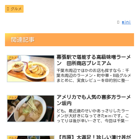
グルメ
mini
関連記事
幕張駅で堪能する高級味噌ラーメ
グルメ
ン 田所商店プレミアム
千葉市周辺でほかのお店も探すなら：千
葉市周辺のラーメン・町中華・B級グルメ
まとめに、実食レビューを目的別に整理
しています。ども。ラーメン大好きmini
です。今日はあの田所商店の挑戦した新
しいラーメン屋の形態ある高級ラーメン
アメリカでも人気の喜多方ラーメ
グルメ
店、田所商店プレミ...
ン坂内
ども。最近歳のせいかあっさりしたラー
メンが大好きになってきたminiです。こ
ってりは後が辛い…さて、今回は千葉県
千葉市中央区にある喜多方ラーメン坂
内 蘇我店 さんに突撃します。基本デ
ータ店名：喜多方ラーメン 坂内住所：
【市原】大満足！珍しい漬け丼が
グルメ