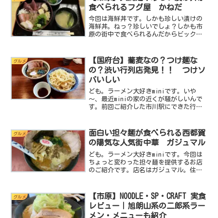
千葉県千葉市中央区稲荷...
食べられるフグ屋 かねだ
今回は海鮮丼です。しかも珍しい漬けの
海鮮丼。ねっ？珍しいでしょ？しかも市
原の街中で食べられるんだからビックリ
です。場所はminiの大好きな家系ラーメ
ンの王道いしいやぼうそう家がある八幡
浦って地域にあって、普段はふぐ料理な
【国府台】蕎麦なの？つけ麺な
グルメ
どお魚をメインとした...
の？渋い行列店発見！！ つけソ
バいしい
ども。ラーメン大好きminiです。いや
～、最近miniの家の近くが騒がしいんで
す。前回ご紹介した市川駅にできた行列
のできるお店だし麺屋うみのいろどりに
続き、我が家の近くの駅、京成国府台駅
に行列のできるお店ができたんです。出
面白い担々麺が食べられる西都賀
グルメ
来たって言っても結...
の陽気な人気街中華 ガジュマル
ども。ラーメン大好きminiです。今回は
ちょっと変わった担々麺を提供するお店
のご紹介です。店名はガジュマル。住宅
街にあるとっても可愛らしいお店で見た
だけで人気があるんだろうなって感じら
れちゃう素敵なお店なので是非最後まで
【市原】NOODLE・SP・CRAFT 実食
グルメ
読んでね。基本データ...
レビュー｜旭朗山系の二郎系ラー
メン・メニューも紹介