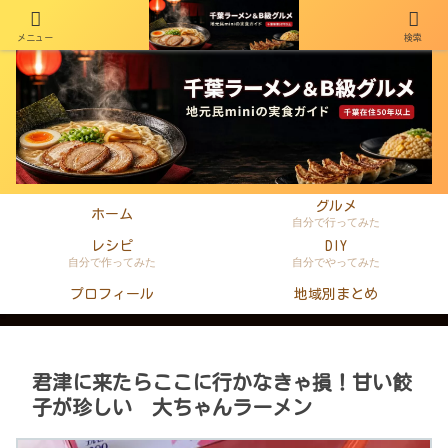
メニュー
検索
千葉在住50年以上のminiがラーメン・町中華・B級グルメを本音レビュー
グルメ
ホーム
自分で行ってみた
レシピ
DIY
自分で作ってみた
自分でやってみた
プロフィール
地域別まとめ
君津に来たらここに行かなきゃ損！甘い餃
子が珍しい 大ちゃんラーメン