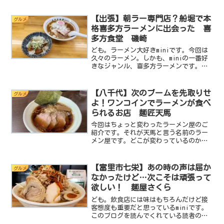
憶が正しければ、そんなことを言ってい
るイタリア生まれの豚が昔にいたよう
【出張】朝ラー専門店？船堀で本
グルメ
な…ラーメンばかり食べて...
格喜多方ラーメンに出会った 喜
多方食堂 磯崎
ども。ラーメン大好きminiです。今回は
久々のラーメン。しかも、miniの一番好
きなジャンル、喜多方ラーメンです。昔
ながらのホッとする味と、縮れた太麺の
コラボレーション。この最強コンビがた
まらないんですよね。今回はお仕事の関
【八千代】次のブームを先取りせ
グルメ
係で千葉県を飛び...
よ！ワンコインでラーメンが食べ
られるお店 麺匠天馬
今回はちょっと変わったラーメン屋のご
紹介です。それが天馬と言う名前のラー
メン屋です。どこが変わっているのかと
言うとこの記事を読んでいいなって思っ
ても今回ご紹介したラーメンは食べられ
ないかも知れないんです。なぜならここ
【富里市七栄】あの時の声は届か
グルメ
は株式会社食の道場がラー...
なかったけど…次こそは頑張って
欲しい！ 麺屋さくら
ども。飲食店には味はもちろんだけど接
客態度も重要だと思っているminiです。
このブログを読んでくれている読者の方
は薄々感じていると思うんですが、味の