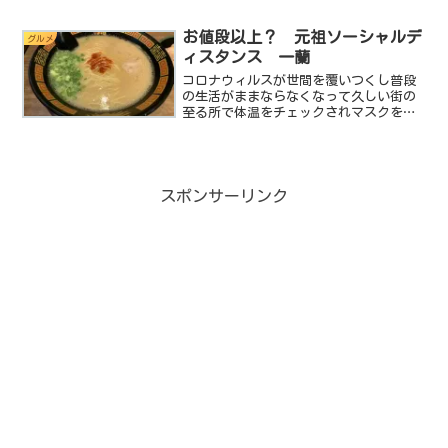
レポートよりもお店の雰囲気や接客態度
の描写を多くしております。だってやっ
お値段以上？ 元祖ソーシャルデ
グルメ
ぱりお金を払って食事...
ィスタンス 一蘭
コロナウィルスが世間を覆いつくし普段
の生活がままならなくなって久しい街の
至る所で体温をチェックされマスクを着
けていなければ犯罪者のように扱われ３
密を避けるために飲み会や会食なども制
限されている様々な制約が日常の生活を
窮屈にしているしかし！こ...
スポンサーリンク