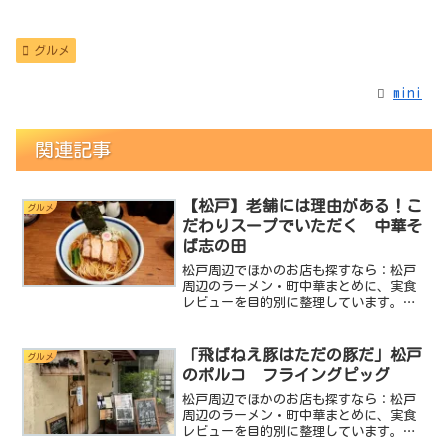
グルメ
mini
関連記事
【松戸】老舗には理由がある！こ
グルメ
だわりスープでいただく 中華そ
ば志の田
松戸周辺でほかのお店も探すなら：松戸
周辺のラーメン・町中華まとめに、実食
レビューを目的別に整理しています。ど
も。miniです。今回は松戸から八柱に向
かうラーメンストリートに昔からある、
中華そば志の田をご紹介します。中華そ
「飛ばねえ豚はただの豚だ」松戸
グルメ
ば志の田は超強力なラ...
のポルコ フライングピッグ
松戸周辺でほかのお店も探すなら：松戸
周辺のラーメン・町中華まとめに、実食
レビューを目的別に整理しています。
「飛ばねえ豚はただの豚だ」…miniの記