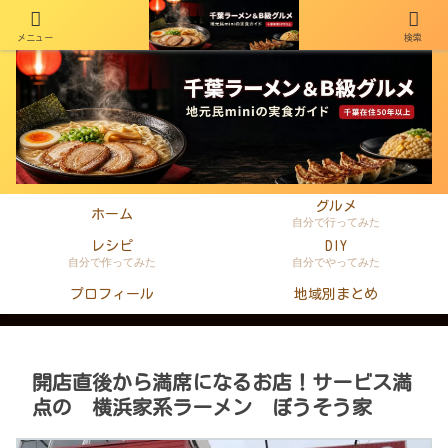
メニュー
検索
千葉在住50年以上のminiがラーメン・町中華・B級グルメを本音レビュー
グルメ
ホーム
自分で行ってみた
レシピ
DIY
自分で作ってみた
自分でやってみた
プロフィール
地域別まとめ
開店直後から満席になるお店！サービス満
点の 横浜家系ラーメン ぼうそう家