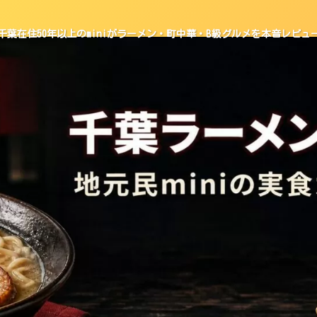
千葉在住50年以上のminiがラーメン・町中華・B級グルメを本音レビュ