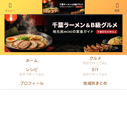
メニュー
検索
千葉在住50年以上のminiがラーメン・町中華・B級グルメを本音レビュー
グルメ
ホーム
自分で行ってみた
レシピ
DIY
自分で作ってみた
自分でやってみた
プロフィール
地域別まとめ