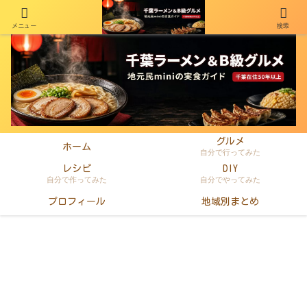
メニュー
検索
千葉在住50年以上のminiがラーメン・町中華・B級グルメを本音レビュー
グルメ
ホーム
自分で行ってみた
レシピ
DIY
自分で作ってみた
自分でやってみた
プロフィール
地域別まとめ