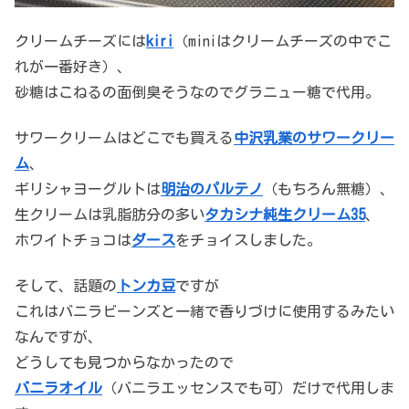
クリームチーズには
kiri
（miniはクリームチーズの中でこ
れが一番好き）、
砂糖はこねるの面倒臭そうなのでグラニュー糖で代用。
サワークリームはどこでも買える
中沢乳業のサワークリー
ム
、
ギリシャヨーグルトは
明治のパルテノ
（もちろん無糖）、
生クリームは乳脂肪分の多い
タカシナ純生クリーム35
、
ホワイトチョコは
ダース
をチョイスしました。
そして、話題の
トンカ豆
ですが
これはバニラビーンズと一緒で香りづけに使用するみたい
なんですが、
どうしても見つからなかったので
バニラオイル
（バニラエッセンスでも可）だけで代用しま