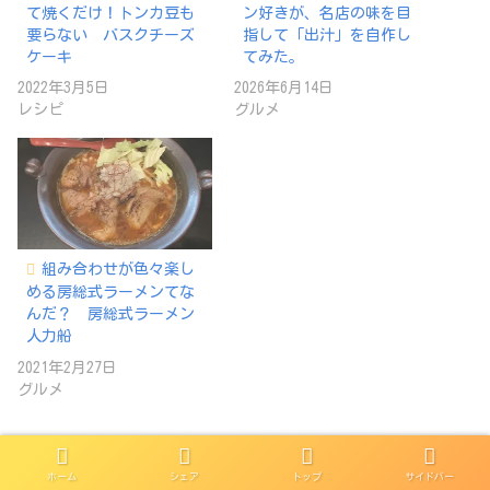
て焼くだけ！トンカ豆も
ン好きが、名店の味を目
要らない バスクチーズ
指して「出汁」を自作し
ケーキ
てみた。
2022年3月5日
2026年6月14日
レシピ
グルメ
組み合わせが色々楽し
める房総式ラーメンてな
んだ？ 房総式ラーメン
人力船
2021年2月27日
グルメ
ホーム
シェア
トップ
サイドバー