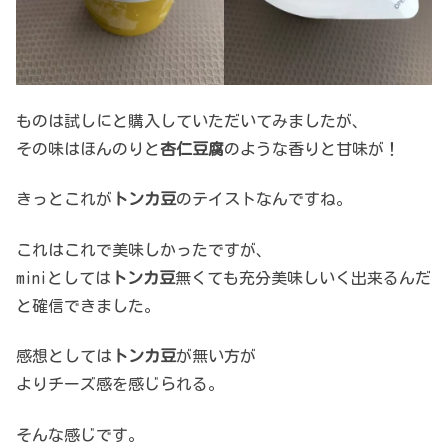
ものは試しにと購入していただいてみましたが、
その味はほんのりと
杏仁豆腐
のような香りと甘味が！
きっとこれが
トンカ豆
のテイストなんですね。
これはこれで美味しかったですが、
miniとしては
トンカ豆
無くても充分美味しいく出来るんだ
と確信できました。
感想としては
トンカ豆
が無い方が
よりチーズ感を感じられる。
そんな感じです。