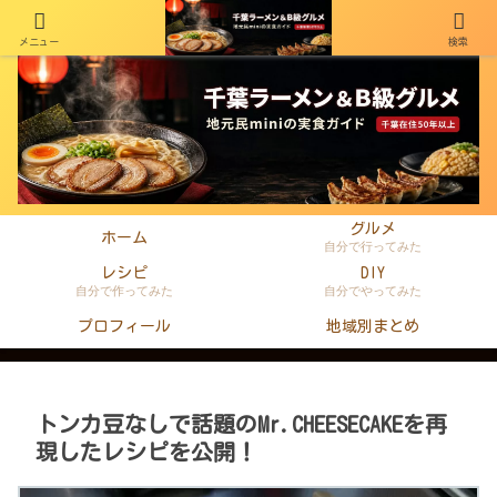
メニュー
検索
千葉在住50年以上のminiがラーメン・町中華・B級グルメを本音レビュー
グルメ
ホーム
自分で行ってみた
レシピ
DIY
自分で作ってみた
自分でやってみた
プロフィール
地域別まとめ
トンカ豆なしで話題のMr.CHEESECAKEを再
現したレシピを公開！