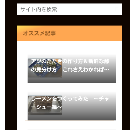
オススメ記事
アジのたたきの作り方＆新鮮な鯵
の見分け方 これさえわかれば
OK！
ラーメンをつくってみた ～チャ
ーシュー編～