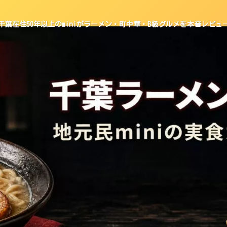
千葉在住50年以上のminiがラーメン・町中華・B級グルメを本音レビュ