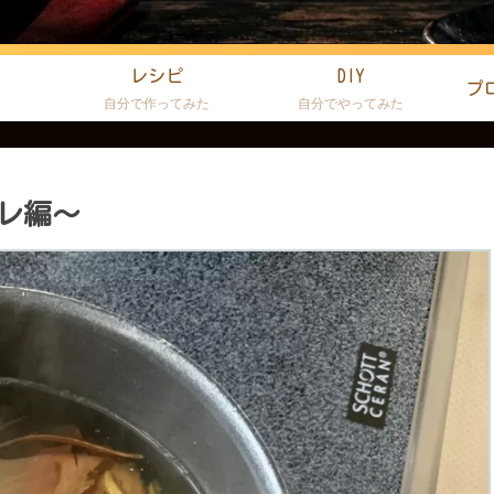
レシピ
DIY
プ
た
自分で作ってみた
自分でやってみた
レ編～