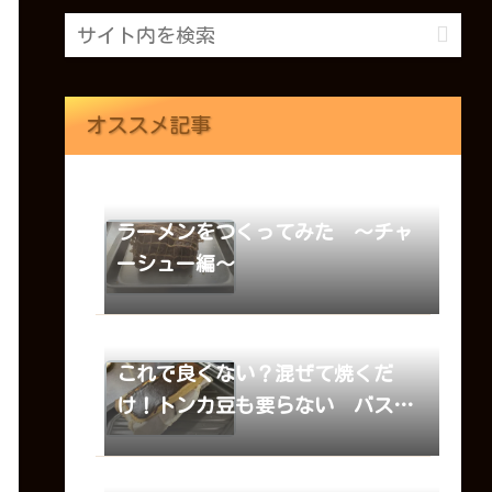
オススメ記事
ラーメンをつくってみた ～チャ
ーシュー編～
これで良くない？混ぜて焼くだ
け！トンカ豆も要らない バスク
チーズケーキ