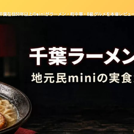
千葉在住50年以上のminiがラーメン・町中華・B級グルメを本音レビュ