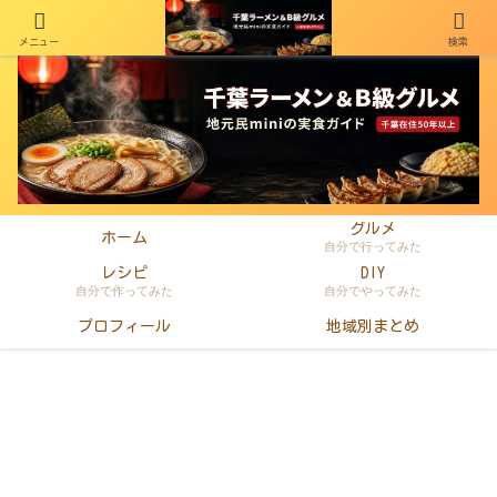
メニュー
検索
千葉在住50年以上のminiがラーメン・町中華・B級グルメを本音レビュー
グルメ
ホーム
自分で行ってみた
レシピ
DIY
自分で作ってみた
自分でやってみた
プロフィール
地域別まとめ